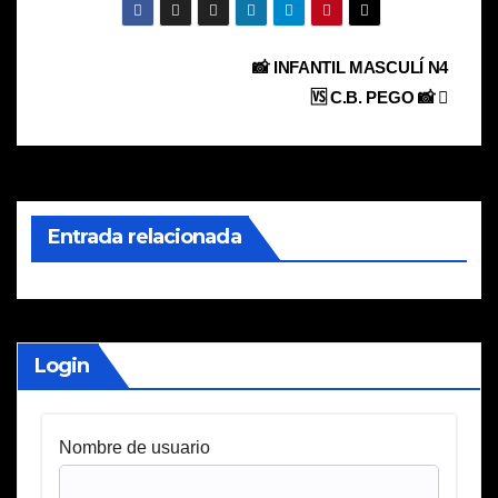
Navegación
📸 INFANTIL MASCULÍ N4
🆚 C.B. PEGO 📸
de
entradas
Entrada relacionada
Login
Nombre de usuario