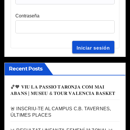
Contraseña
Recent Posts
🏀🧡 𝐕𝐈𝐔 𝐋𝐀 𝐏𝐀𝐒𝐒𝐈𝐎́ 𝐓𝐀𝐑𝐎𝐍𝐉𝐀 𝐂𝐎𝐌 𝐌𝐀𝐈
𝐀𝐁𝐀𝐍𝐒 | 𝐌𝐔𝐒𝐄𝐔 & 𝐓𝐎𝐔𝐑 𝐕𝐀𝐋𝐄𝐍𝐂𝐈𝐀 𝐁𝐀𝐒𝐊𝐄𝐓
🚨 INSCRIU-TE AL CAMPUS C.B. TAVERNES,
ÚLTIMES PLACES