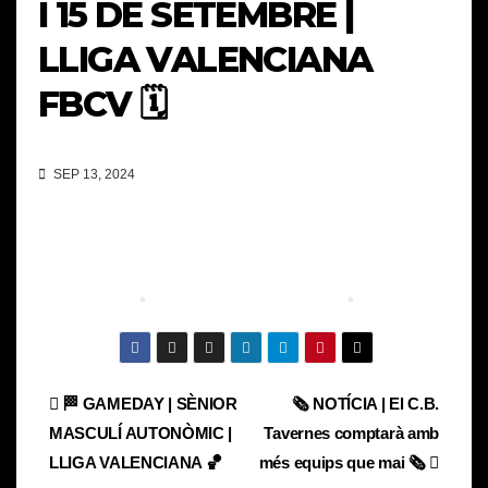
I 15 DE SETEMBRE |
LLIGA VALENCIANA
FBCV 🗓️
SEP 13, 2024
Navegación
🏁 GAMEDAY | SÈNIOR
🗞️ NOTÍCIA | El C.B.
MASCULÍ AUTONÒMIC |
Tavernes comptarà amb
de
LLIGA VALENCIANA 🏀
més equips que mai 🗞️