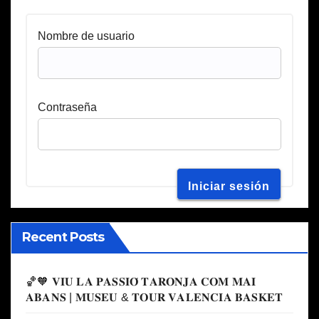
Nombre de usuario
Contraseña
Recent Posts
🏀🧡 𝐕𝐈𝐔 𝐋𝐀 𝐏𝐀𝐒𝐒𝐈𝐎́ 𝐓𝐀𝐑𝐎𝐍𝐉𝐀 𝐂𝐎𝐌 𝐌𝐀𝐈
𝐀𝐁𝐀𝐍𝐒 | 𝐌𝐔𝐒𝐄𝐔 & 𝐓𝐎𝐔𝐑 𝐕𝐀𝐋𝐄𝐍𝐂𝐈𝐀 𝐁𝐀𝐒𝐊𝐄𝐓