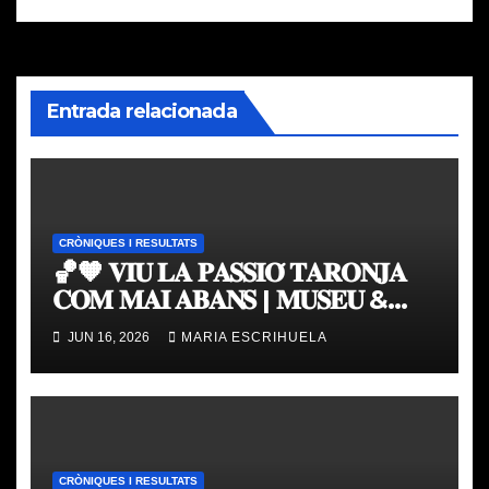
entradas
Entrada relacionada
CRÒNIQUES I RESULTATS
🏀🧡 𝐕𝐈𝐔 𝐋𝐀 𝐏𝐀𝐒𝐒𝐈𝐎́ 𝐓𝐀𝐑𝐎𝐍𝐉𝐀
𝐂𝐎𝐌 𝐌𝐀𝐈 𝐀𝐁𝐀𝐍𝐒 | 𝐌𝐔𝐒𝐄𝐔 &
𝐓𝐎𝐔𝐑 𝐕𝐀𝐋𝐄𝐍𝐂𝐈𝐀 𝐁𝐀𝐒𝐊𝐄𝐓
JUN 16, 2026
MARIA ESCRIHUELA
CRÒNIQUES I RESULTATS