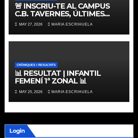
🚨 INSCRIU-TE AL CAMPUS
C.B. TAVERNES, ÚLTIMES
PLACES
MAY 27, 2026
MARIA ESCRIHUELA
CRÒNIQUES I RESULTATS
📊 RESULTAT | INFANTIL
FEMENÍ 1ª ZONAL 📊
MAY 25, 2026
MARIA ESCRIHUELA
Login