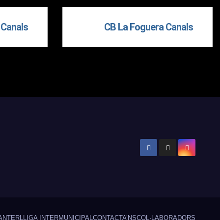
 Canals
CB La Foguera Canals
ANTER
LLIGA INTERMUNICIPAL
CONTACTA’NS
COL·LABORADORS