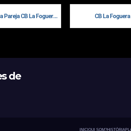
Ca Pareja CB La Foguera Canals
CB La Foguera
es de
INICI
QUI SOM?
HISTÒRIA
PL