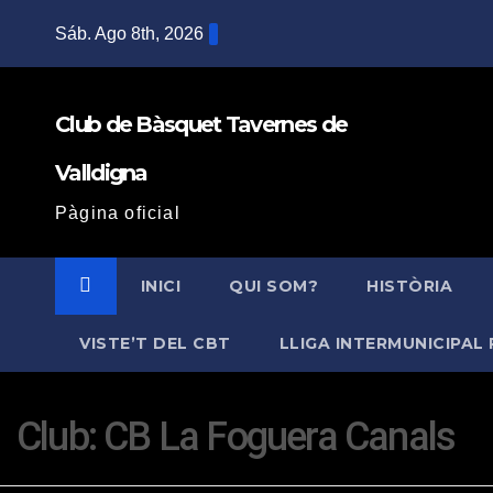
Saltar
Sáb. Ago 8th, 2026
al
contenido
Club de Bàsquet Tavernes de
Valldigna
Pàgina oficial
INICI
QUI SOM?
HISTÒRIA
VISTE’T DEL CBT
LLIGA INTERMUNICIPAL 
Club:
CB La Foguera Canals