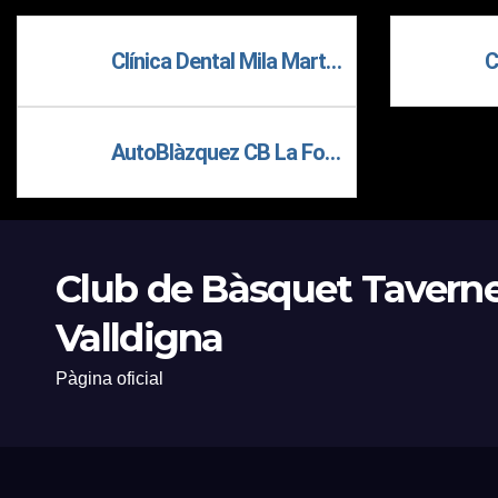
Clínica Dental Mila Martín CB La Foguera Canals
AutoBlàzquez CB La Foguera Canals
Club de Bàsquet Tavern
Valldigna
Pàgina oficial