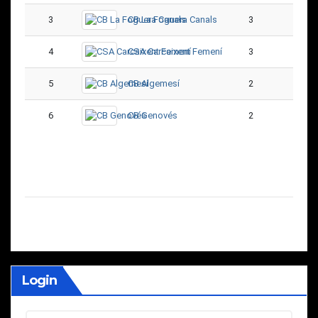
3
CB La Foguera Canals
3
2
4
CSA Carcaixent Femení
3
1
5
CB Algemesí
2
0
6
CB Genovés
2
0
Login