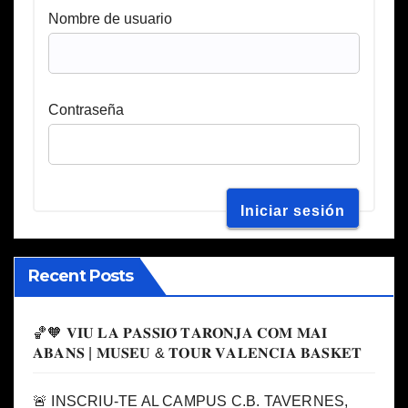
Nombre de usuario
Contraseña
Recent Posts
🏀🧡 𝐕𝐈𝐔 𝐋𝐀 𝐏𝐀𝐒𝐒𝐈𝐎́ 𝐓𝐀𝐑𝐎𝐍𝐉𝐀 𝐂𝐎𝐌 𝐌𝐀𝐈
𝐀𝐁𝐀𝐍𝐒 | 𝐌𝐔𝐒𝐄𝐔 & 𝐓𝐎𝐔𝐑 𝐕𝐀𝐋𝐄𝐍𝐂𝐈𝐀 𝐁𝐀𝐒𝐊𝐄𝐓
🚨 INSCRIU-TE AL CAMPUS C.B. TAVERNES,