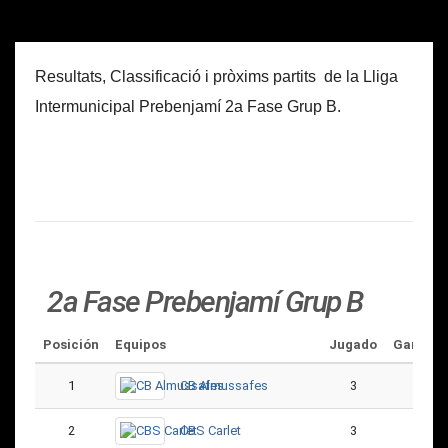
Resultats, Classificació i pròxims partits de la Lliga
Intermunicipal Prebenjamí 2a Fase Grup B.
2a Fase Prebenjamí Grup B
Posición
Equipos
Jugado
Ganado
1
CB Almussafes
3
3
2
CBS Carlet
3
2