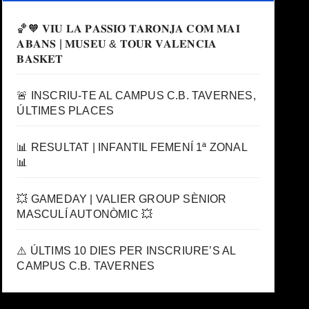
🏀🧡 𝐕𝐈𝐔 𝐋𝐀 𝐏𝐀𝐒𝐒𝐈𝐎́ 𝐓𝐀𝐑𝐎𝐍𝐉𝐀 𝐂𝐎𝐌 𝐌𝐀𝐈
𝐀𝐁𝐀𝐍𝐒 | 𝐌𝐔𝐒𝐄𝐔 & 𝐓𝐎𝐔𝐑 𝐕𝐀𝐋𝐄𝐍𝐂𝐈𝐀
𝐁𝐀𝐒𝐊𝐄𝐓
🚨 INSCRIU-TE AL CAMPUS C.B. TAVERNES,
ÚLTIMES PLACES
📊 RESULTAT | INFANTIL FEMENÍ 1ª ZONAL
📊
💥 GAMEDAY | VALIER GROUP SÈNIOR
MASCULÍ AUTONÒMIC 💥
⚠️ ÚLTIMS 10 DIES PER INSCRIURE’S AL
CAMPUS C.B. TAVERNES