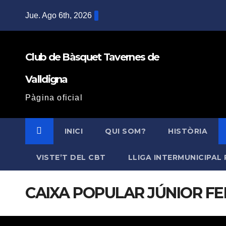
Saltar
Jue. Ago 6th, 2026
al
contenido
Club de Bàsquet Tavernes de
Valldigna
Pàgina oficial
INICI
QUI SOM?
HISTÒRIA
VISTE’T DEL CBT
LLIGA INTERMUNICIPAL 
CAIXA POPULAR JÚNIOR FE