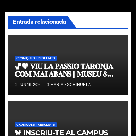
Entrada relacionada
CRÒNIQUES I RESULTATS
🏀🧡 𝐕𝐈𝐔 𝐋𝐀 𝐏𝐀𝐒𝐒𝐈𝐎́ 𝐓𝐀𝐑𝐎𝐍𝐉𝐀
𝐂𝐎𝐌 𝐌𝐀𝐈 𝐀𝐁𝐀𝐍𝐒 | 𝐌𝐔𝐒𝐄𝐔 &
𝐓𝐎𝐔𝐑 𝐕𝐀𝐋𝐄𝐍𝐂𝐈𝐀 𝐁𝐀𝐒𝐊𝐄𝐓
JUN 16, 2026
MARIA ESCRIHUELA
CRÒNIQUES I RESULTATS
🚨 INSCRIU-TE AL CAMPUS