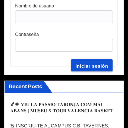
Nombre de usuario
Contraseña
Recent Posts
🏀🧡 𝐕𝐈𝐔 𝐋𝐀 𝐏𝐀𝐒𝐒𝐈𝐎́ 𝐓𝐀𝐑𝐎𝐍𝐉𝐀 𝐂𝐎𝐌 𝐌𝐀𝐈
𝐀𝐁𝐀𝐍𝐒 | 𝐌𝐔𝐒𝐄𝐔 & 𝐓𝐎𝐔𝐑 𝐕𝐀𝐋𝐄𝐍𝐂𝐈𝐀 𝐁𝐀𝐒𝐊𝐄𝐓
🚨 INSCRIU-TE AL CAMPUS C.B. TAVERNES,