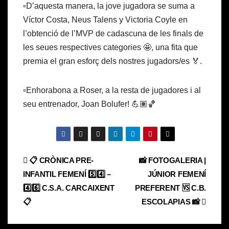
▫️D’aquesta manera, la jove jugadora se suma a
Víctor Costa, Neus Talens y Victoria Coyle en
l’obtenció de l’MVP de cadascuna de les finals de
les seues respectives categories 🤩, una fita que
premia el gran esforç dels nostres jugadors/es 🏅.
▫️Enhorabona a Roser, a la resta de jugadores i al
seu entrenador, Joan Bolufer! 💪🏽🏀
Navegación
📋 CRÒNICA PRE-
📸 FOTOGALERIA |
INFANTIL FEMENÍ 5️⃣4️⃣ –
JÚNIOR FEMENÍ
de
4️⃣6️⃣ C.S.A. CARCAIXENT
PREFERENT 🆚 C.B.
entradas
📋
ESCOLAPIAS 📸