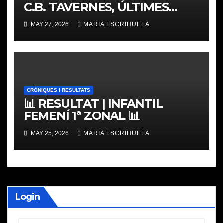
C.B. TAVERNES, ÚLTIMES
PLACES
MAY 27, 2026
MARIA ESCRIHUELA
CRÒNIQUES I RESULTATS
📊 RESULTAT | INFANTIL
FEMENÍ 1ª ZONAL 📊
MAY 25, 2026
MARIA ESCRIHUELA
Login