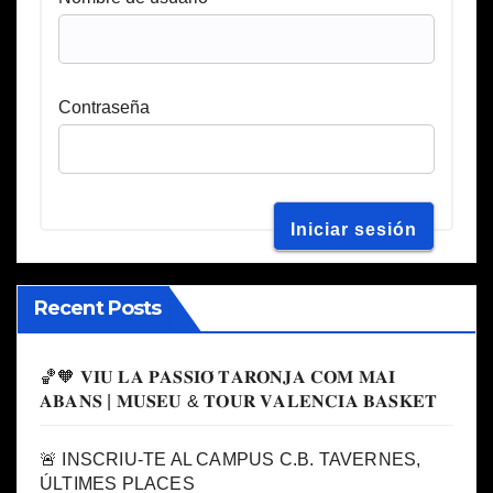
Contraseña
Recent Posts
🏀🧡 𝐕𝐈𝐔 𝐋𝐀 𝐏𝐀𝐒𝐒𝐈𝐎́ 𝐓𝐀𝐑𝐎𝐍𝐉𝐀 𝐂𝐎𝐌 𝐌𝐀𝐈
𝐀𝐁𝐀𝐍𝐒 | 𝐌𝐔𝐒𝐄𝐔 & 𝐓𝐎𝐔𝐑 𝐕𝐀𝐋𝐄𝐍𝐂𝐈𝐀 𝐁𝐀𝐒𝐊𝐄𝐓
🚨 INSCRIU-TE AL CAMPUS C.B. TAVERNES,
ÚLTIMES PLACES