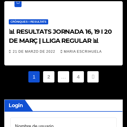
CRÒNIQUES I RESULTATS
📊 RESULTATS JORNADA 16, 19 I 20
DE MARÇ | LLIGA REGULAR 📊
21 DE MARZO DE 2022
MARIA ESCRIHUELA
Paginación
1
2
…
4
de
entradas
Login
Nombre de usuario