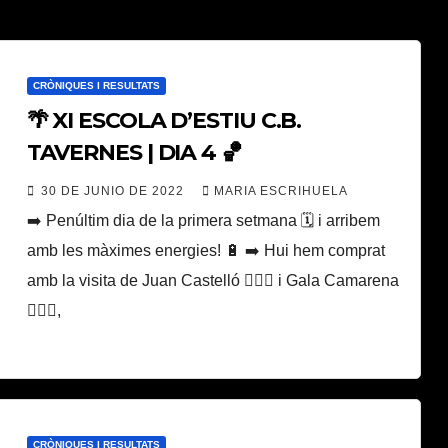
CRÒNIQUES I RESULTATS
🌴 XI ESCOLA D’ESTIU C.B.
TAVERNES | DIA 4 🏀
30 DE JUNIO DE 2022
MARIA ESCRIHUELA
➡️ Penúltim dia de la primera setmana 🗓 i arribem
amb les màximes energies! 🔋 ➡️ Hui hem comprat
amb la visita de Juan Castelló ⛹🏽‍♂️ i Gala Camarena
⛹🏽‍♀️,
CRÒNIQUES I RESULTATS