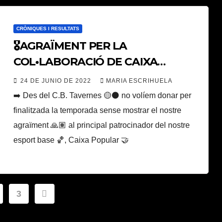
CRÒNIQUES I RESULTATS
🎖AGRAÏMENT PER LA
COL•LABORACIÓ DE CAIXA
POPULAR 🤝
24 DE JUNIO DE 2022
MARIA ESCRIHUELA
➡️ Des del C.B. Tavernes 🟡⚫️ no volíem donar per
finalitzada la temporada sense mostrar el nostre
agraïment 🙏🏽 al principal patrocinador del nostre
esport base 🏀, Caixa Popular 🤝
ación
3