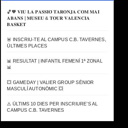
🏀🧡 𝐕𝐈𝐔 𝐋𝐀 𝐏𝐀𝐒𝐒𝐈𝐎́ 𝐓𝐀𝐑𝐎𝐍𝐉𝐀 𝐂𝐎𝐌 𝐌𝐀𝐈
𝐀𝐁𝐀𝐍𝐒 | 𝐌𝐔𝐒𝐄𝐔 & 𝐓𝐎𝐔𝐑 𝐕𝐀𝐋𝐄𝐍𝐂𝐈𝐀
𝐁𝐀𝐒𝐊𝐄𝐓
🚨 INSCRIU-TE AL CAMPUS C.B. TAVERNES,
ÚLTIMES PLACES
📊 RESULTAT | INFANTIL FEMENÍ 1ª ZONAL
📊
💥 GAMEDAY | VALIER GROUP SÈNIOR
MASCULÍ AUTONÒMIC 💥
⚠️ ÚLTIMS 10 DIES PER INSCRIURE’S AL
CAMPUS C.B. TAVERNES