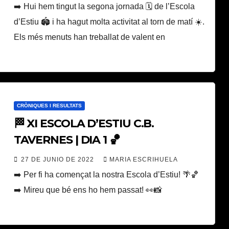
➡️ Hui hem tingut la segona jornada 🗓 de l’Escola
d’Estiu 🏟 i ha hagut molta activitat al torn de matí ☀️.
Els més menuts han treballat de valent en
CRÒNIQUES I RESULTATS
🏁 XI ESCOLA D’ESTIU C.B.
TAVERNES | DIA 1 🏀
27 DE JUNIO DE 2022
MARIA ESCRIHUELA
➡️ Per fi ha començat la nostra Escola d’Estiu! 🌴🏀
➡️ Mireu que bé ens ho hem passat! 👀📸