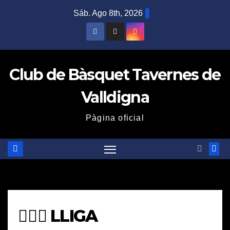
Saltar
Sáb. Ago 8th, 2026
al
contenido
Club de Bàsquet Tavernes de
Valldigna
Pàgina oficial
⛹🏽‍♂️ LLIGA