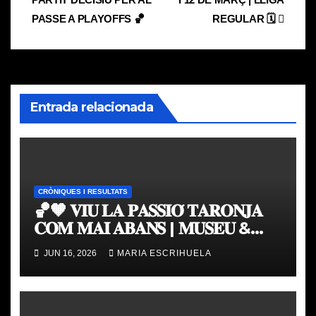
de
PASSE A PLAYOFFS 🏀
REGULAR 🗓
entradas
Entrada relacionada
CRÒNIQUES I RESULTATS
🏀🧡 𝐕𝐈𝐔 𝐋𝐀 𝐏𝐀𝐒𝐒𝐈𝐎́ 𝐓𝐀𝐑𝐎𝐍𝐉𝐀
𝐂𝐎𝐌 𝐌𝐀𝐈 𝐀𝐁𝐀𝐍𝐒 | 𝐌𝐔𝐒𝐄𝐔 &
𝐓𝐎𝐔𝐑 𝐕𝐀𝐋𝐄𝐍𝐂𝐈𝐀 𝐁𝐀𝐒𝐊𝐄𝐓
JUN 16, 2026
MARIA ESCRIHUELA