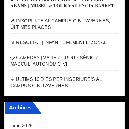
𝐀𝐁𝐀𝐍𝐒 | 𝐌𝐔𝐒𝐄𝐔 & 𝐓𝐎𝐔𝐑 𝐕𝐀𝐋𝐄𝐍𝐂𝐈𝐀 𝐁𝐀𝐒𝐊𝐄𝐓
🚨 INSCRIU-TE AL CAMPUS C.B. TAVERNES,
ÚLTIMES PLACES
📊 RESULTAT | INFANTIL FEMENÍ 1ª ZONAL 📊
💥 GAMEDAY | VALIER GROUP SÈNIOR
MASCULÍ AUTONÒMIC 💥
⚠️ ÚLTIMS 10 DIES PER INSCRIURE’S AL
CAMPUS C.B. TAVERNES
Archives
junio 2026