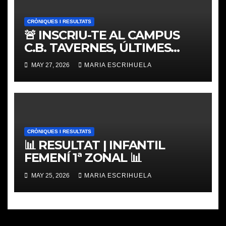
CRÒNIQUES I RESULTATS
🚨 INSCRIU-TE AL CAMPUS
C.B. TAVERNES, ÚLTIMES
PLACES
MAY 27, 2026
MARIA ESCRIHUELA
CRÒNIQUES I RESULTATS
📊 RESULTAT | INFANTIL
FEMENÍ 1ª ZONAL 📊
MAY 25, 2026
MARIA ESCRIHUELA