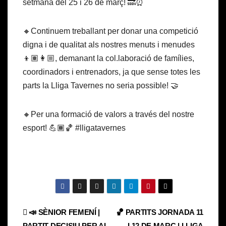
setmana del 25 i 26 de març! 🔜⏰
🔸Continuem treballant per donar una competició
digna i de qualitat als nostres menuts i menudes
👦🏽👩🏼, demanant la col.laboració de famílies,
coordinadors i entrenadors, ja que sense totes les
parts la Lliga Tavernes no seria possible! 🤝
🔸Per una formació de valors a través del nostre
esport! 💪🏾🏀 #lligatavernes
Navegación
📣 SÈNIOR FEMENÍ |
🏀 PARTITS JORNADA 11
PARTIT DECISIU PER AL
I 12 DE MARÇ | LLIGA