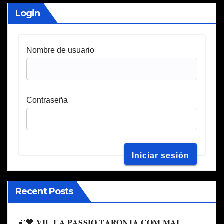
Login
Nombre de usuario
Contraseña
Recent Posts
🏀🧡 𝐕𝐈𝐔 𝐋𝐀 𝐏𝐀𝐒𝐒𝐈𝐎́ 𝐓𝐀𝐑𝐎𝐍𝐉𝐀 𝐂𝐎𝐌 𝐌𝐀𝐈