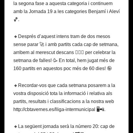
la segona fase a aquesta categoria i continuem
amb la Jornada 19 a les categories Benjamí i Aleví
🏀.
🔸Després d’aquest intens tram de dos mesos
sense parar 🚀 i amb partits cada cap de setmana,
arribem al merescut descans 🧘🏽‍♀️ per celebrar la
setmana de falles! 🥳 En total, hem jugat més de
160 partits en aquestos poc més de 60 dies! 🤪
🔸Recordar-vos que cada setmana posarem a la
vostra disposició tota la informació ℹ️ relativa als
partits, resultats i classificacions a la nostra web
http://cbtavernes.es/lliga-intermunicipal 🖥📲.
🔸La següent jornada serà la número 20: cap de