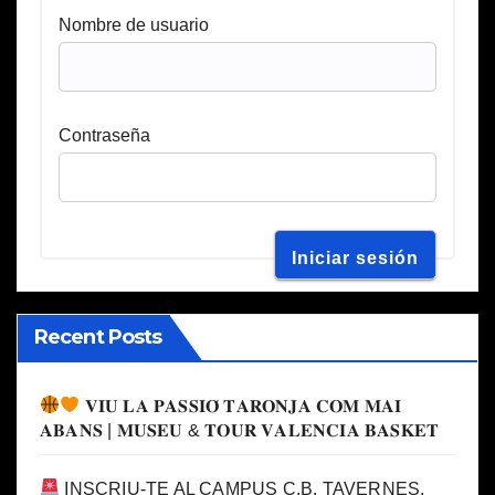
Nombre de usuario
Contraseña
Recent Posts
𝐕𝐈𝐔 𝐋𝐀 𝐏𝐀𝐒𝐒𝐈𝐎́ 𝐓𝐀𝐑𝐎𝐍𝐉𝐀 𝐂𝐎𝐌 𝐌𝐀𝐈
𝐀𝐁𝐀𝐍𝐒 | 𝐌𝐔𝐒𝐄𝐔 & 𝐓𝐎𝐔𝐑 𝐕𝐀𝐋𝐄𝐍𝐂𝐈𝐀 𝐁𝐀𝐒𝐊𝐄𝐓
INSCRIU-TE AL CAMPUS C.B. TAVERNES,