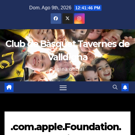
Saltar
Dom. Ago 9th, 2026
12:41:46 PM
al
contenido
Club de Bàsquet Tavernes de
Valldigna
Pàgina oficial
.com.apple.Foundation.