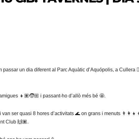
 passar un dia diferent al Parc Aquàtic d’Aquópolis, a Cullera 🏊
 i amigues 👧🏽🧒🏼 i passant-ho d’allò més bé 🤩.
van ser quasi 8 hores d’activitats 🌊 on grans i menuts 👨‍👩‍👧‍
ent Club 🙌🏽.