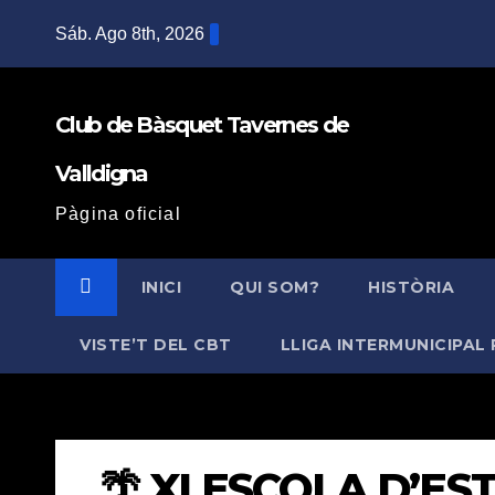
Saltar
Sáb. Ago 8th, 2026
al
contenido
Club de Bàsquet Tavernes de
Valldigna
Pàgina oficial
INICI
QUI SOM?
HISTÒRIA
VISTE’T DEL CBT
LLIGA INTERMUNICIPAL 
🌴 XI ESCOLA D’EST