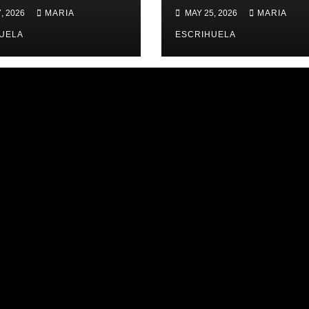
ERNES,
ZONAL 📊
, 2026
MARIA
MAY 25, 2026
MARIA
IMES PLACES
UELA
ESCRIHUELA