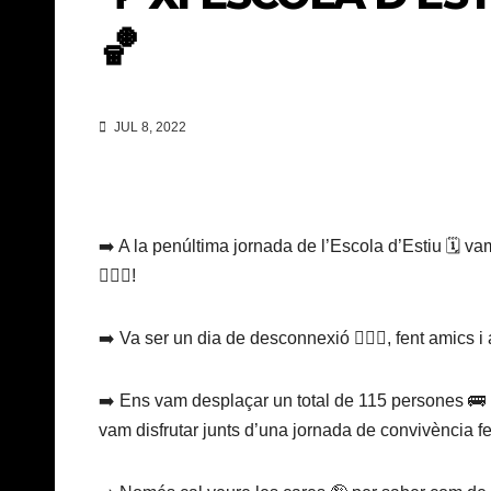
🏀
JUL 8, 2022
➡️ A la penúltima jornada de l’Escola d’Estiu 🗓 vam
🏊🏾‍♂️!
➡️ Va ser un dia de desconnexió 🧘🏽‍♀️, fent amics
➡️ Ens vam desplaçar un total de 115 persones 🚌 i 
vam disfrutar junts d’una jornada de convivència f