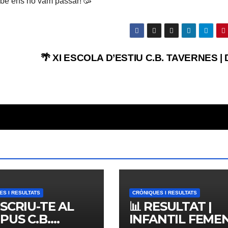
 bé ens ho vam passar! 🥳
🌴 XI ESCOLA D’ESTIU C.B. TAVERNES | 
ES I RESULTATS
CRÒNIQUES I RESULTATS
NSCRIU-TE AL
📊 RESULTAT |
PUS C.B.
INFANTIL FEMENÍ