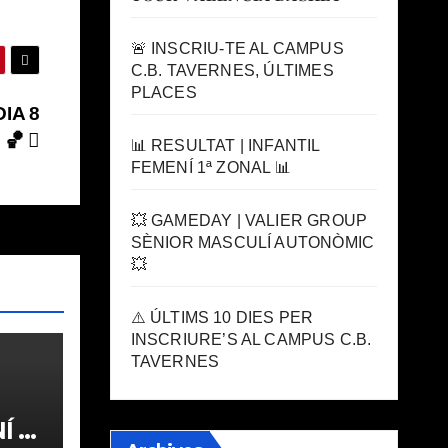
🚨 INSCRIU-TE AL CAMPUS
C.B. TAVERNES, ÚLTIMES
PLACES
DIA 8
🏀
📊 RESULTAT | INFANTIL
FEMENÍ 1ª ZONAL 📊
💥 GAMEDAY | VALIER GROUP
SÈNIOR MASCULÍ AUTONÒMIC
💥
⚠️ ÚLTIMS 10 DIES PER
INSCRIURE’S AL CAMPUS C.B.
TAVERNES
 1ª