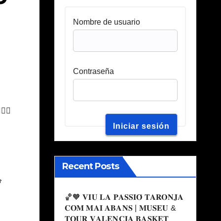
Nombre de usuario
Contraseña
‍♀️
Recent Posts
👦
🏀🧡 𝐕𝐈𝐔 𝐋𝐀 𝐏𝐀𝐒𝐒𝐈𝐎́ 𝐓𝐀𝐑𝐎𝐍𝐉𝐀
𝐂𝐎𝐌 𝐌𝐀𝐈 𝐀𝐁𝐀𝐍𝐒 | 𝐌𝐔𝐒𝐄𝐔 &
𝐓𝐎𝐔𝐑 𝐕𝐀𝐋𝐄𝐍𝐂𝐈𝐀 𝐁𝐀𝐒𝐊𝐄𝐓