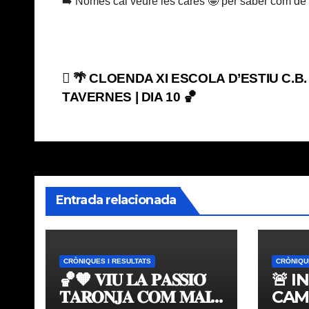
➡️ Només cal veure les cares 🤪 per saber com de
Navegación
🌴 CLOENDA XI ESCOLA D’ESTIU C.B.
TAVERNES | DIA 10 🏀
de
entradas
Entrada relacionada
CRÒNIQUES I RESULTATS
CRÒNIQU
🏀🧡 𝐕𝐈𝐔 𝐋𝐀 𝐏𝐀𝐒𝐒𝐈𝐎́
🚨 I
𝐓𝐀𝐑𝐎𝐍𝐉𝐀 𝐂𝐎𝐌 𝐌𝐀𝐈
CAM