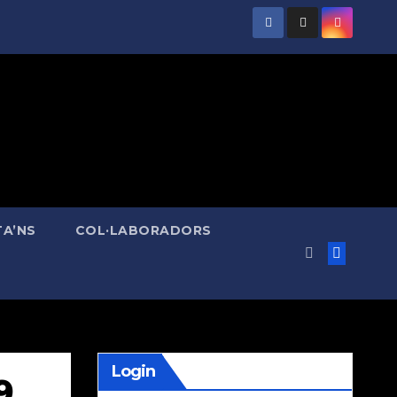
A’NS
COL·LABORADORS
Login
9