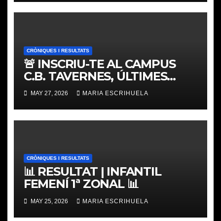
CRÒNIQUES I RESULTATS
🚨 INSCRIU-TE AL CAMPUS
C.B. TAVERNES, ÚLTIMES
PLACES
MAY 27, 2026
MARIA ESCRIHUELA
CRÒNIQUES I RESULTATS
📊 RESULTAT | INFANTIL
FEMENÍ 1ª ZONAL 📊
MAY 25, 2026
MARIA ESCRIHUELA