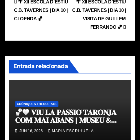
Navegación
🌴 XII ESCOLA D’ESTIU
🌴 XII ESCOLA D’ESTIU
C.B. TAVERNES | DIA 10 |
C.B. TAVERNES | DIA 10 |
de
CLOENDA 🏀
VISITA DE GUILLEM
entradas
FERRANDO 🏀
Entrada relacionada
CRÒNIQUES I RESULTATS
🏀🧡 𝐕𝐈𝐔 𝐋𝐀 𝐏𝐀𝐒𝐒𝐈𝐎́ 𝐓𝐀𝐑𝐎𝐍𝐉𝐀
𝐂𝐎𝐌 𝐌𝐀𝐈 𝐀𝐁𝐀𝐍𝐒 | 𝐌𝐔𝐒𝐄𝐔 &
𝐓𝐎𝐔𝐑 𝐕𝐀𝐋𝐄𝐍𝐂𝐈𝐀 𝐁𝐀𝐒𝐊𝐄𝐓
JUN 16, 2026
MARIA ESCRIHUELA