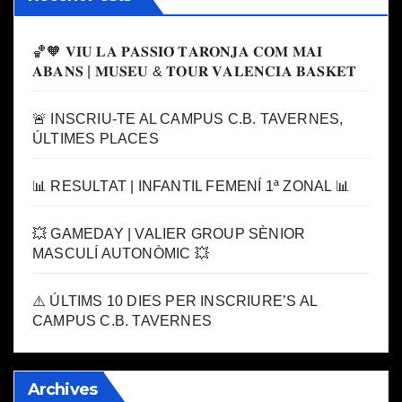
🏀🧡 𝐕𝐈𝐔 𝐋𝐀 𝐏𝐀𝐒𝐒𝐈𝐎́ 𝐓𝐀𝐑𝐎𝐍𝐉𝐀 𝐂𝐎𝐌 𝐌𝐀𝐈
𝐀𝐁𝐀𝐍𝐒 | 𝐌𝐔𝐒𝐄𝐔 & 𝐓𝐎𝐔𝐑 𝐕𝐀𝐋𝐄𝐍𝐂𝐈𝐀 𝐁𝐀𝐒𝐊𝐄𝐓
🚨 INSCRIU-TE AL CAMPUS C.B. TAVERNES,
ÚLTIMES PLACES
📊 RESULTAT | INFANTIL FEMENÍ 1ª ZONAL 📊
💥 GAMEDAY | VALIER GROUP SÈNIOR
MASCULÍ AUTONÒMIC 💥
⚠️ ÚLTIMS 10 DIES PER INSCRIURE’S AL
CAMPUS C.B. TAVERNES
Archives