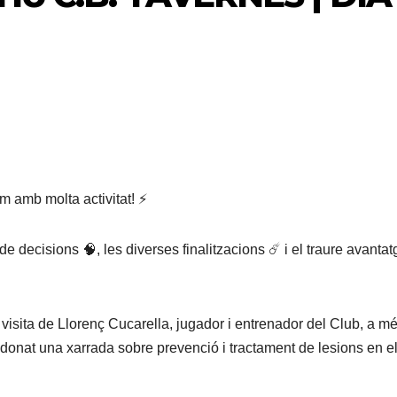
 amb molta activitat! ⚡️
e decisions 🧠, les diverses finalitzacions ☄️ i el traure avantat
isita de Llorenç Cucarella, jugador i entrenador del Club, a m
 donat una xarrada sobre prevenció i tractament de lesions en e