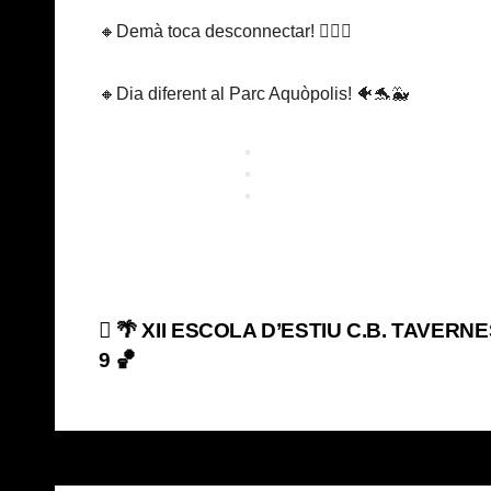
🔸Demà toca desconnectar! 🧘🏽‍♀️
🔸Dia diferent al Parc Aquòpolis! 🐠🐬🐳
Navegación
🌴 XII ESCOLA D’ESTIU C.B. TAVERNES
9 🏀
de
entradas