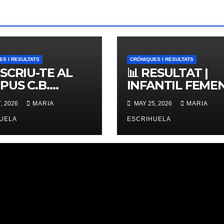
ES I RESULTATS
CRÒNIQUES I RESULTATS
NSCRIU-TE AL
📊 RESULTAT |
PUS C.B.
INFANTIL FEMENÍ
ERNES,
ZONAL 📊
, 2026
MARIA
MAY 25, 2026
MARIA
IMES PLACES
UELA
ESCRIHUELA