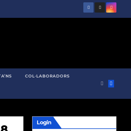
A’NS
COL·LABORADORS
Login
 8