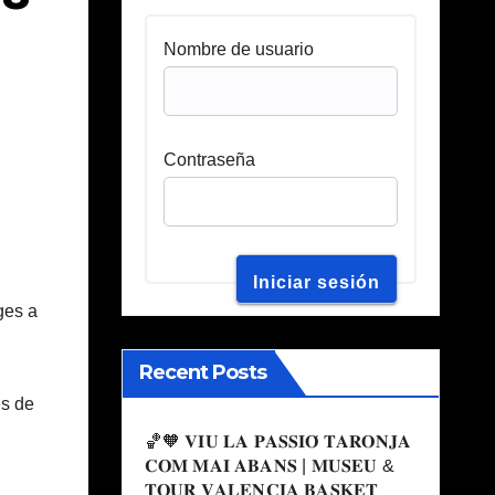
Nombre de usuario
Contraseña
ges a
Recent Posts
és de
l
🏀🧡 𝐕𝐈𝐔 𝐋𝐀 𝐏𝐀𝐒𝐒𝐈𝐎́ 𝐓𝐀𝐑𝐎𝐍𝐉𝐀
𝐂𝐎𝐌 𝐌𝐀𝐈 𝐀𝐁𝐀𝐍𝐒 | 𝐌𝐔𝐒𝐄𝐔 &
𝐓𝐎𝐔𝐑 𝐕𝐀𝐋𝐄𝐍𝐂𝐈𝐀 𝐁𝐀𝐒𝐊𝐄𝐓