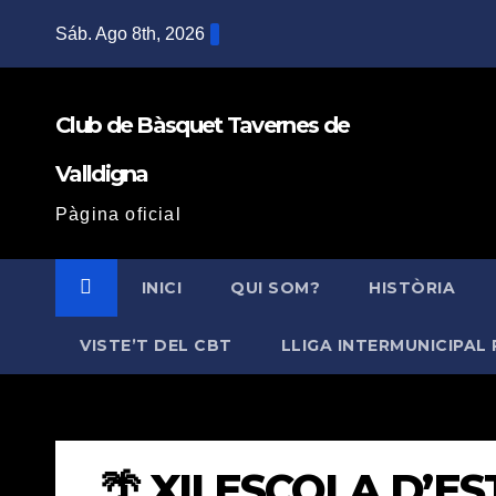
Saltar
Sáb. Ago 8th, 2026
al
contenido
Club de Bàsquet Tavernes de
Valldigna
Pàgina oficial
INICI
QUI SOM?
HISTÒRIA
VISTE’T DEL CBT
LLIGA INTERMUNICIPAL 
🌴 XII ESCOLA D’ES