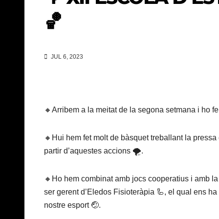
🏀
JUL 6, 2023
🔸Arribem a la meitat de la segona setmana i ho fem
🔸Hui hem fet molt de bàsquet treballant la pressa d
partir d’aquestes accions 🌪️.
🔸Ho hem combinat amb jocs cooperatius i amb la v
ser gerent d’Eledos Fisioteràpia 🦾, el qual ens ha
nostre esport 🤕.