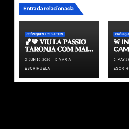
Entrada relacionada
CRÒNIQUES I RESULTATS
CRÒNIQU
🏀🧡 𝐕𝐈𝐔 𝐋𝐀 𝐏𝐀𝐒𝐒𝐈𝐎́
🚨 I
𝐓𝐀𝐑𝐎𝐍𝐉𝐀 𝐂𝐎𝐌 𝐌𝐀𝐈
CAM
𝐀𝐁𝐀𝐍𝐒 | 𝐌𝐔𝐒𝐄𝐔 &
TAV
JUN 16, 2026
MARIA
MAY 27
𝐓𝐎𝐔𝐑 𝐕𝐀𝐋𝐄𝐍𝐂𝐈𝐀
ÚLT
𝐁𝐀𝐒𝐊𝐄𝐓
ESCRIHUELA
ESCRIH