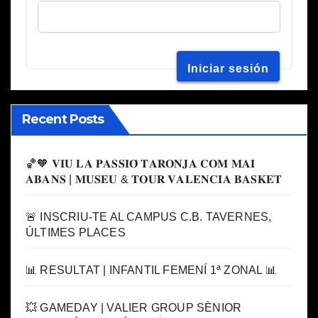
Recent Posts
🏀🧡 𝐕𝐈𝐔 𝐋𝐀 𝐏𝐀𝐒𝐒𝐈𝐎́ 𝐓𝐀𝐑𝐎𝐍𝐉𝐀 𝐂𝐎𝐌 𝐌𝐀𝐈
𝐀𝐁𝐀𝐍𝐒 | 𝐌𝐔𝐒𝐄𝐔 & 𝐓𝐎𝐔𝐑 𝐕𝐀𝐋𝐄𝐍𝐂𝐈𝐀 𝐁𝐀𝐒𝐊𝐄𝐓
🚨 INSCRIU-TE AL CAMPUS C.B. TAVERNES,
ÚLTIMES PLACES
📊 RESULTAT | INFANTIL FEMENÍ 1ª ZONAL 📊
💥 GAMEDAY | VALIER GROUP SÈNIOR