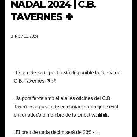
NADAL 2024 | C.B.
TAVERNES 🍀
NOV 11, 2024
▫️Estem de sort i per fi està disponible la loteria del
C.B. Tavernes! 💸💰
▫️Ja pots fer-te amb ella a les oficines del C.B.
Tavernes o posant-te en contacte amb qualsevol
entrenador/a o membre de la Directiva 👥💼.
▫️El preu de cada dècim serà de 23€ 💶.