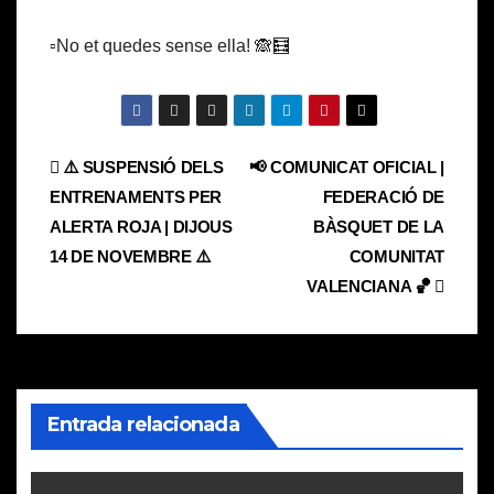
▫️No et quedes sense ella! 🙈🧮
Navegación
⚠️ SUSPENSIÓ DELS
📢 COMUNICAT OFICIAL |
ENTRENAMENTS PER
FEDERACIÓ DE
de
ALERTA ROJA | DIJOUS
BÀSQUET DE LA
entradas
14 DE NOVEMBRE ⚠️
COMUNITAT
VALENCIANA 🏀
Entrada relacionada