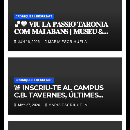
CRÒNIQUES I RESULTATS
🏀🧡 𝐕𝐈𝐔 𝐋𝐀 𝐏𝐀𝐒𝐒𝐈𝐎́ 𝐓𝐀𝐑𝐎𝐍𝐉𝐀
𝐂𝐎𝐌 𝐌𝐀𝐈 𝐀𝐁𝐀𝐍𝐒 | 𝐌𝐔𝐒𝐄𝐔 &
𝐓𝐎𝐔𝐑 𝐕𝐀𝐋𝐄𝐍𝐂𝐈𝐀 𝐁𝐀𝐒𝐊𝐄𝐓
JUN 16, 2026
MARIA ESCRIHUELA
CRÒNIQUES I RESULTATS
🚨 INSCRIU-TE AL CAMPUS
C.B. TAVERNES, ÚLTIMES
PLACES
MAY 27, 2026
MARIA ESCRIHUELA