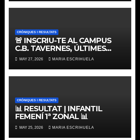
CRÒNIQUES I RESULTATS
🚨 INSCRIU-TE AL CAMPUS
C.B. TAVERNES, ÚLTIMES
PLACES
MAY 27, 2026
MARIA ESCRIHUELA
CRÒNIQUES I RESULTATS
📊 RESULTAT | INFANTIL
FEMENÍ 1ª ZONAL 📊
MAY 25, 2026
MARIA ESCRIHUELA