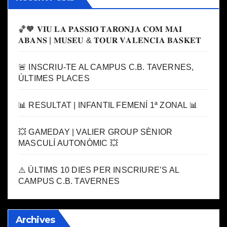
🏀🧡 𝐕𝐈𝐔 𝐋𝐀 𝐏𝐀𝐒𝐒𝐈𝐎́ 𝐓𝐀𝐑𝐎𝐍𝐉𝐀 𝐂𝐎𝐌 𝐌𝐀𝐈
𝐀𝐁𝐀𝐍𝐒 | 𝐌𝐔𝐒𝐄𝐔 & 𝐓𝐎𝐔𝐑 𝐕𝐀𝐋𝐄𝐍𝐂𝐈𝐀 𝐁𝐀𝐒𝐊𝐄𝐓
🚨 INSCRIU-TE AL CAMPUS C.B. TAVERNES,
ÚLTIMES PLACES
📊 RESULTAT | INFANTIL FEMENÍ 1ª ZONAL 📊
💥 GAMEDAY | VALIER GROUP SÈNIOR
MASCULÍ AUTONÒMIC 💥
⚠️ ÚLTIMS 10 DIES PER INSCRIURE’S AL
CAMPUS C.B. TAVERNES
Archives