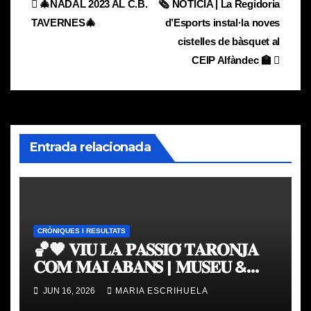
Navegación
🎄NADAL 2023 AL C.B.
🗞️ NOTÍCIA | La Regidoria
TAVERNES🎄
d’Esports instal·la noves
de
cistelles de bàsquet al
entradas
CEIP Alfàndec 🏫
Entrada relacionada
CRÒNIQUES I RESULTATS
🏀🧡 𝐕𝐈𝐔 𝐋𝐀 𝐏𝐀𝐒𝐒𝐈𝐎́ 𝐓𝐀𝐑𝐎𝐍𝐉𝐀
𝐂𝐎𝐌 𝐌𝐀𝐈 𝐀𝐁𝐀𝐍𝐒 | 𝐌𝐔𝐒𝐄𝐔 &
𝐓𝐎𝐔𝐑 𝐕𝐀𝐋𝐄𝐍𝐂𝐈𝐀 𝐁𝐀𝐒𝐊𝐄𝐓
JUN 16, 2026
MARIA ESCRIHUELA