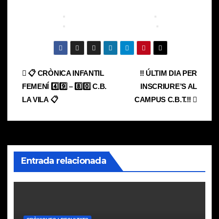
Navegación
📋 CRÒNICA INFANTIL
‼️ ÚLTIM DIA PER
FEMENÍ 4️⃣9️⃣ – 8️⃣0️⃣ C.B.
INSCRIURE’S AL
de
LA VILA 📋
CAMPUS C.B.T.‼️
entradas
Entrada relacionada