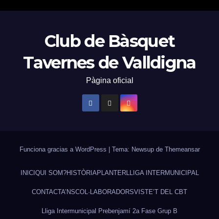
Club de Bàsquet
Tavernes de Valldigna
Pàgina oficial
Funciona gracias a WordPress
|
Tema: Newsup de
Themeansar
INICI
QUI SOM?
HISTÒRIA
PLANTER
LLIGA INTERMUNICIPAL
CONTACTA’NS
COL·LABORADORS
VISTE’T DEL CBT
Lliga Intermunicipal Prebenjamí 2a Fase Grup B