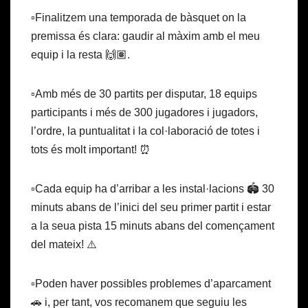
▫️Finalitzem una temporada de bàsquet on la
premissa és clara: gaudir al màxim amb el meu
equip i la resta 🙌🏽.
▫️Amb més de 30 partits per disputar, 18 equips
participants i més de 300 jugadores i jugadors,
l’ordre, la puntualitat i la col·laboració de totes i
tots és molt important! ⏰
▫️Cada equip ha d’arribar a les instal·lacions 🏟️ 30
minuts abans de l’inici del seu primer partit i estar
a la seua pista 15 minuts abans del començament
del mateix! ⚠️
▫️Poden haver possibles problemes d’aparcament
🚗 i, per tant, vos recomanem que seguiu les