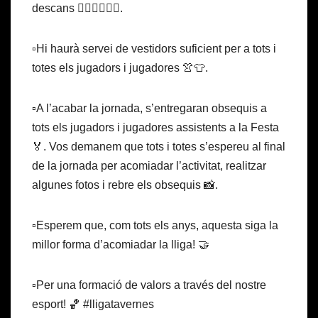
descans 🧘🏽‍♀️⛹🏽‍♀️.
▫️Hi haurà servei de vestidors suficient per a tots i
totes els jugadors i jugadores 👚👕.
▫️A l’acabar la jornada, s’entregaran obsequis a
tots els jugadors i jugadores assistents a la Festa
🏅. Vos demanem que tots i totes s’espereu al final
de la jornada per acomiadar l’activitat, realitzar
algunes fotos i rebre els obsequis 📸.
▫️Esperem que, com tots els anys, aquesta siga la
millor forma d’acomiadar la lliga! 🤝
▫️Per una formació de valors a través del nostre
esport! 🏀 #lligatavernes