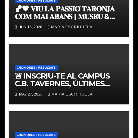
CRÒNIQUES I RESULTATS
🏀🧡 𝐕𝐈𝐔 𝐋𝐀 𝐏𝐀𝐒𝐒𝐈𝐎́ 𝐓𝐀𝐑𝐎𝐍𝐉𝐀
𝐂𝐎𝐌 𝐌𝐀𝐈 𝐀𝐁𝐀𝐍𝐒 | 𝐌𝐔𝐒𝐄𝐔 &
𝐓𝐎𝐔𝐑 𝐕𝐀𝐋𝐄𝐍𝐂𝐈𝐀 𝐁𝐀𝐒𝐊𝐄𝐓
JUN 16, 2026
MARIA ESCRIHUELA
CRÒNIQUES I RESULTATS
🚨 INSCRIU-TE AL CAMPUS
C.B. TAVERNES, ÚLTIMES
PLACES
MAY 27, 2026
MARIA ESCRIHUELA
CRÒNIQUES I RESULTATS