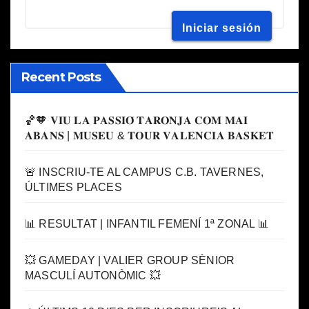
Recent Posts
🏀🧡 𝐕𝐈𝐔 𝐋𝐀 𝐏𝐀𝐒𝐒𝐈𝐎́ 𝐓𝐀𝐑𝐎𝐍𝐉𝐀 𝐂𝐎𝐌 𝐌𝐀𝐈
𝐀𝐁𝐀𝐍𝐒 | 𝐌𝐔𝐒𝐄𝐔 & 𝐓𝐎𝐔𝐑 𝐕𝐀𝐋𝐄𝐍𝐂𝐈𝐀 𝐁𝐀𝐒𝐊𝐄𝐓
🚨 INSCRIU-TE AL CAMPUS C.B. TAVERNES,
ÚLTIMES PLACES
📊 RESULTAT | INFANTIL FEMENÍ 1ª ZONAL 📊
💥 GAMEDAY | VALIER GROUP SÈNIOR
MASCULÍ AUTONÒMIC 💥