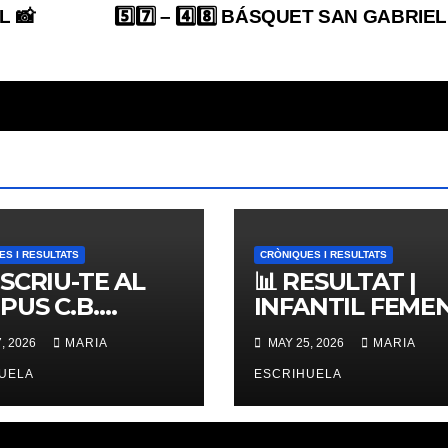
L 📸
5️⃣7️⃣ – 4️⃣8️⃣ BÁSQUET SAN GABRIEL
ES I RESULTATS
CRÒNIQUES I RESULTATS
NSCRIU-TE AL
📊 RESULTAT |
PUS C.B.
INFANTIL FEMENÍ
ERNES,
ZONAL 📊
, 2026
MARIA
MAY 25, 2026
MARIA
IMES PLACES
UELA
ESCRIHUELA