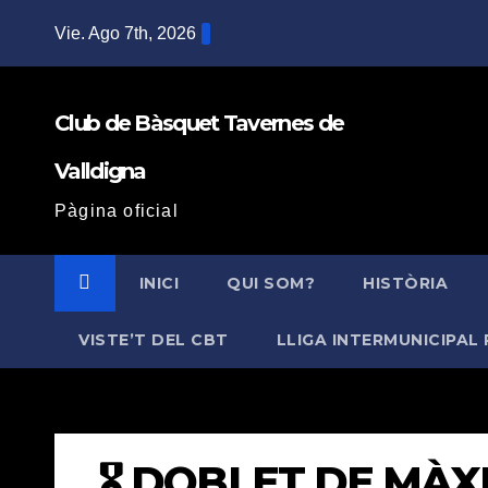
Saltar
Vie. Ago 7th, 2026
al
contenido
Club de Bàsquet Tavernes de
Valldigna
Pàgina oficial
INICI
QUI SOM?
HISTÒRIA
VISTE’T DEL CBT
LLIGA INTERMUNICIPAL 
🎖️ DOBLET DE MÀ