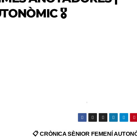
TONÒMIC 🎖️
📋 CRÒNICA SÈNIOR FEMENÍ AUTON