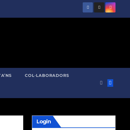
A’NS
COL·LABORADORS
Login