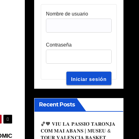
Nombre de usuario
Contraseña
Recent Posts
🏀🧡 𝐕𝐈𝐔 𝐋𝐀 𝐏𝐀𝐒𝐒𝐈𝐎́ 𝐓𝐀𝐑𝐎𝐍𝐉𝐀
𝐂𝐎𝐌 𝐌𝐀𝐈 𝐀𝐁𝐀𝐍𝐒 | 𝐌𝐔𝐒𝐄𝐔 &
ÒMIC
𝐓𝐎𝐔𝐑 𝐕𝐀𝐋𝐄𝐍𝐂𝐈𝐀 𝐁𝐀𝐒𝐊𝐄𝐓