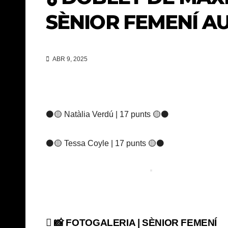
SÈNIOR FEMENÍ AU
ABR 9, 2025
⚫️🟡 Natàlia Verdú | 17 punts 🟡⚫
⚫️🟡 Tessa Coyle | 17 punts 🟡⚫
Navegación
📸 FOTOGALERIA | SÈNIOR FEMENÍ