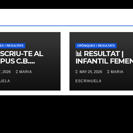
ES I RESULTATS
CRÒNIQUES I RESULTATS
NSCRIU-TE AL
📊 RESULTAT |
PUS C.B.
INFANTIL FEMENÍ
ERNES,
ZONAL 📊
, 2026
MARIA
MAY 25, 2026
MARIA
IMES PLACES
UELA
ESCRIHUELA