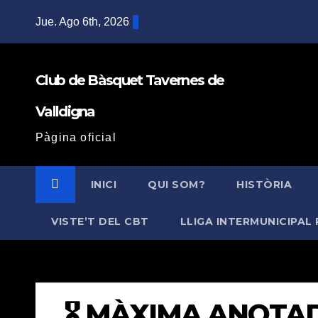
Saltar
Jue. Ago 6th, 2026
al
contenido
Club de Bàsquet Tavernes de
Valldigna
Pàgina oficial
INICI
QUI SOM?
HISTÒRIA
VISTE’T DEL CBT
LLIGA INTERMUNICIPAL 
🎖️ MÀXIMA ANOTA