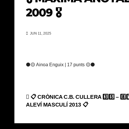
2009 🎖️
JUN 11, 2025
⚫️🟡 Ainoa Enguix | 17 punts 🟡⚫
Navegación
📋 CRÒNICA C.B. CULLERA 3️⃣5️⃣ – 8️⃣1
ALEVÍ MASCULÍ 2013 📋
de
entradas