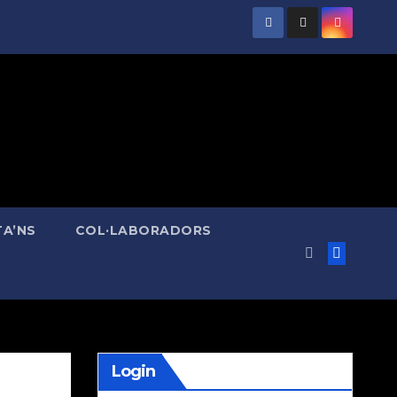
A’NS
COL·LABORADORS
Login