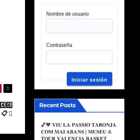
Nombre de usuario
Contraseña
Recent Posts
️⃣6️⃣
 📋
🏀🧡 𝐕𝐈𝐔 𝐋𝐀 𝐏𝐀𝐒𝐒𝐈𝐎́ 𝐓𝐀𝐑𝐎𝐍𝐉𝐀
𝐂𝐎𝐌 𝐌𝐀𝐈 𝐀𝐁𝐀𝐍𝐒 | 𝐌𝐔𝐒𝐄𝐔 &
𝐓𝐎𝐔𝐑 𝐕𝐀𝐋𝐄𝐍𝐂𝐈𝐀 𝐁𝐀𝐒𝐊𝐄𝐓