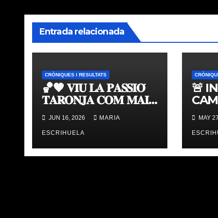
Entrada relacionada
CRÒNIQUES I RESULTATS
CRÒNIQU
🏀🧡 𝐕𝐈𝐔 𝐋𝐀 𝐏𝐀𝐒𝐒𝐈𝐎́
🚨 I
𝐓𝐀𝐑𝐎𝐍𝐉𝐀 𝐂𝐎𝐌 𝐌𝐀𝐈
CAM
𝐀𝐁𝐀𝐍𝐒 | 𝐌𝐔𝐒𝐄𝐔 &
TAV
JUN 16, 2026
MARIA
MAY 27
𝐓𝐎𝐔𝐑 𝐕𝐀𝐋𝐄𝐍𝐂𝐈𝐀
ÚLT
𝐁𝐀𝐒𝐊𝐄𝐓
ESCRIHUELA
ESCRIH