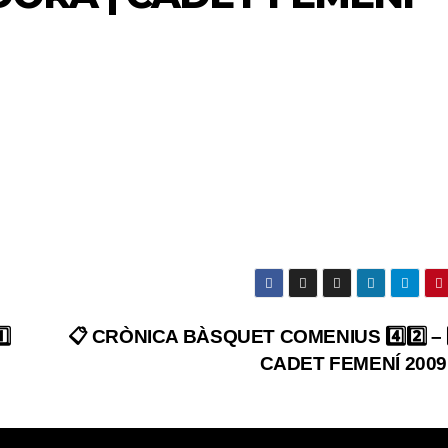
️⃣
📋 CRÒNICA BÀSQUET COMENIUS 4️⃣2️⃣ – 4
CADET FEMENÍ 2009