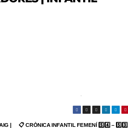
AIG |
📋 CRÒNICA INFANTIL FEMENÍ 5️⃣4️⃣ – 5️⃣3️⃣