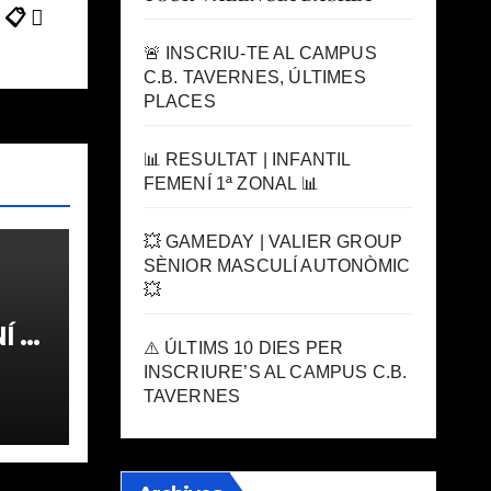
 📋
🚨 INSCRIU-TE AL CAMPUS
C.B. TAVERNES, ÚLTIMES
PLACES
📊 RESULTAT | INFANTIL
FEMENÍ 1ª ZONAL 📊
💥 GAMEDAY | VALIER GROUP
SÈNIOR MASCULÍ AUTONÒMIC
💥
 1ª
⚠️ ÚLTIMS 10 DIES PER
INSCRIURE’S AL CAMPUS C.B.
TAVERNES