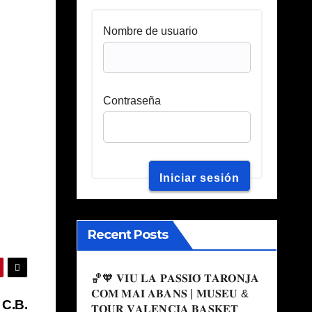
Nombre de usuario
Contraseña
Recent Posts
🏀🧡 𝐕𝐈𝐔 𝐋𝐀 𝐏𝐀𝐒𝐒𝐈𝐎́ 𝐓𝐀𝐑𝐎𝐍𝐉𝐀
𝐂𝐎𝐌 𝐌𝐀𝐈 𝐀𝐁𝐀𝐍𝐒 | 𝐌𝐔𝐒𝐄𝐔 &
 C.B.
𝐓𝐎𝐔𝐑 𝐕𝐀𝐋𝐄𝐍𝐂𝐈𝐀 𝐁𝐀𝐒𝐊𝐄𝐓