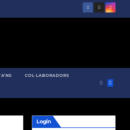
A’NS
COL·LABORADORS
Login