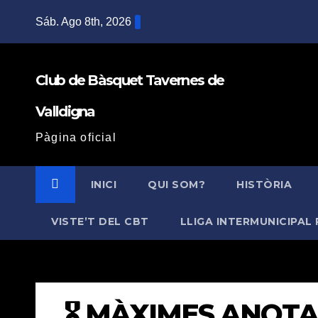
Saltar
Sáb. Ago 8th, 2026
al
contenido
Club de Bàsquet Tavernes de
Valldigna
Pàgina oficial
INICI
QUI SOM?
HISTÒRIA
VISTE’T DEL CBT
LLIGA INTERMUNICIPAL 
🎖️ MÀXIMES ANOT