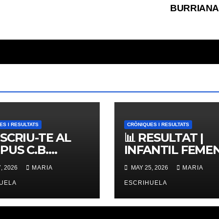
BURRIANA
ES I RESULTATS
CRÒNIQUES I RESULTATS
NSCRIU-TE AL
📊 RESULTAT |
PUS C.B.
INFANTIL FEMENÍ
ERNES,
ZONAL 📊
, 2026
MARIA
MAY 25, 2026
MARIA
IMES PLACES
UELA
ESCRIHUELA