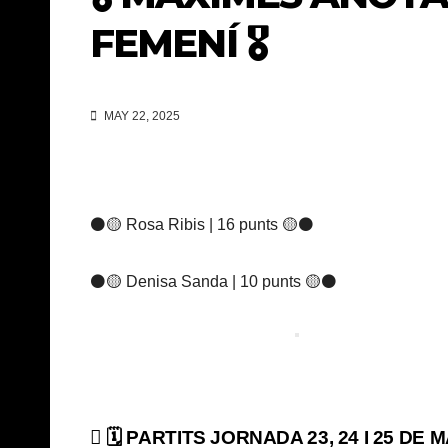
FEMENÍ 🎖️
MAY 22, 2025
⚫️🟡 Rosa Ribis | 16 punts 🟡⚫
⚫️🟡 Denisa Sanda | 10 punts 🟡⚫
Navegación
🗓️ PARTITS JORNADA 23, 24 I 25 DE M