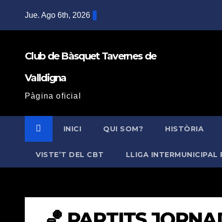
Saltar
Jue. Ago 6th, 2026
al
contenido
Club de Bàsquet Tavernes de
Valldigna
Pàgina oficial
INICI
QUI SOM?
HISTÒRIA
VISTE’T DEL CBT
LLIGA INTERMUNICIPAL 
🏀 PARTITS JORNAD