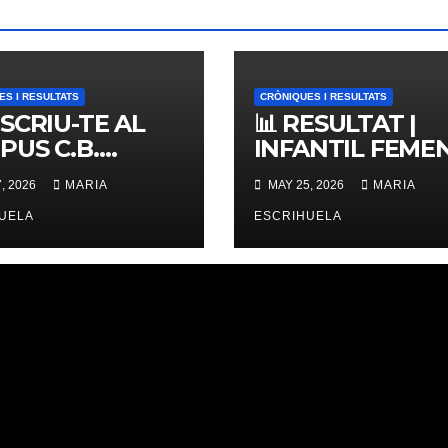
ES I RESULTATS
CRÒNIQUES I RESULTATS
NSCRIU-TE AL
📊 RESULTAT |
PUS C.B.
INFANTIL FEMENÍ
ERNES,
ZONAL 📊
, 2026
MARIA
MAY 25, 2026
MARIA
IMES PLACES
UELA
ESCRIHUELA