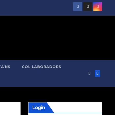
A’NS
COL·LABORADORS
Login