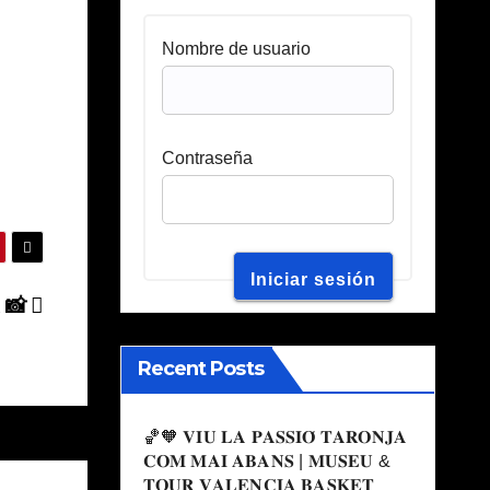
Nombre de usuario
Contraseña
 📸
Recent Posts
🏀🧡 𝐕𝐈𝐔 𝐋𝐀 𝐏𝐀𝐒𝐒𝐈𝐎́ 𝐓𝐀𝐑𝐎𝐍𝐉𝐀
𝐂𝐎𝐌 𝐌𝐀𝐈 𝐀𝐁𝐀𝐍𝐒 | 𝐌𝐔𝐒𝐄𝐔 &
𝐓𝐎𝐔𝐑 𝐕𝐀𝐋𝐄𝐍𝐂𝐈𝐀 𝐁𝐀𝐒𝐊𝐄𝐓