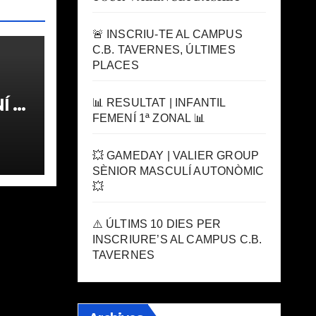
🚨 INSCRIU-TE AL CAMPUS
C.B. TAVERNES, ÚLTIMES
PLACES
 1ª
📊 RESULTAT | INFANTIL
FEMENÍ 1ª ZONAL 📊
💥 GAMEDAY | VALIER GROUP
SÈNIOR MASCULÍ AUTONÒMIC
💥
⚠️ ÚLTIMS 10 DIES PER
INSCRIURE’S AL CAMPUS C.B.
TAVERNES