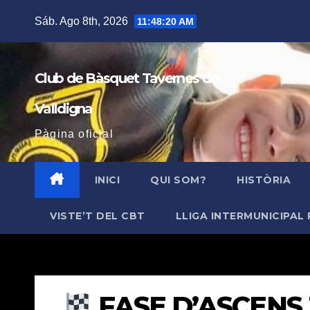
Saltar
Sáb. Ago 8th, 2026
11:48:22 AM
al
contenido
Club de Bàsquet Tavernes de
Valldigna
Pàgina oficial
INICI
QUI SOM?
HISTÒRIA
VISTE’T DEL CBT
LLIGA INTERMUNICIPAL 
FASE D’ASCENS 