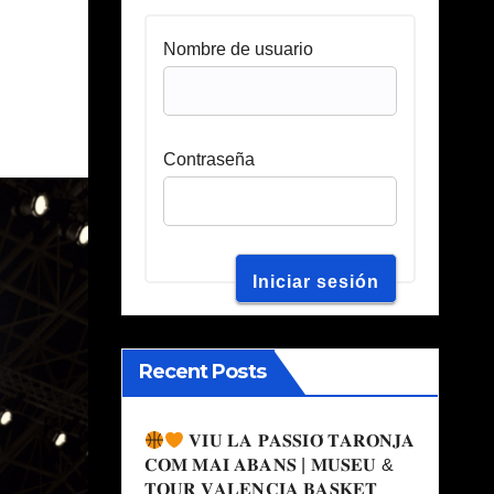
Nombre de usuario
Contraseña
Recent Posts
𝐕𝐈𝐔 𝐋𝐀 𝐏𝐀𝐒𝐒𝐈𝐎́ 𝐓𝐀𝐑𝐎𝐍𝐉𝐀
𝐂𝐎𝐌 𝐌𝐀𝐈 𝐀𝐁𝐀𝐍𝐒 | 𝐌𝐔𝐒𝐄𝐔 &
𝐓𝐎𝐔𝐑 𝐕𝐀𝐋𝐄𝐍𝐂𝐈𝐀 𝐁𝐀𝐒𝐊𝐄𝐓