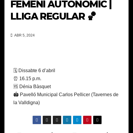
FEMENÍ AUTONÒMIC |
LLIGA REGULAR 🏀
ABR 5, 2024
🗓️ Dissabte 6 d’abril
⏰ 16.15 p.m.
🆚 Dénia Bàsquet
🏟️ Pavelló Municipal Carlos Pellicer (Tavernes de
la Valldigna)