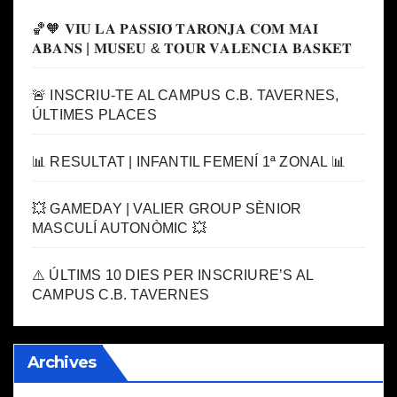
🏀🧡 𝐕𝐈𝐔 𝐋𝐀 𝐏𝐀𝐒𝐒𝐈𝐎́ 𝐓𝐀𝐑𝐎𝐍𝐉𝐀 𝐂𝐎𝐌 𝐌𝐀𝐈
𝐀𝐁𝐀𝐍𝐒 | 𝐌𝐔𝐒𝐄𝐔 & 𝐓𝐎𝐔𝐑 𝐕𝐀𝐋𝐄𝐍𝐂𝐈𝐀 𝐁𝐀𝐒𝐊𝐄𝐓
🚨 INSCRIU-TE AL CAMPUS C.B. TAVERNES,
ÚLTIMES PLACES
📊 RESULTAT | INFANTIL FEMENÍ 1ª ZONAL 📊
💥 GAMEDAY | VALIER GROUP SÈNIOR
MASCULÍ AUTONÒMIC 💥
⚠️ ÚLTIMS 10 DIES PER INSCRIURE’S AL
CAMPUS C.B. TAVERNES
Archives