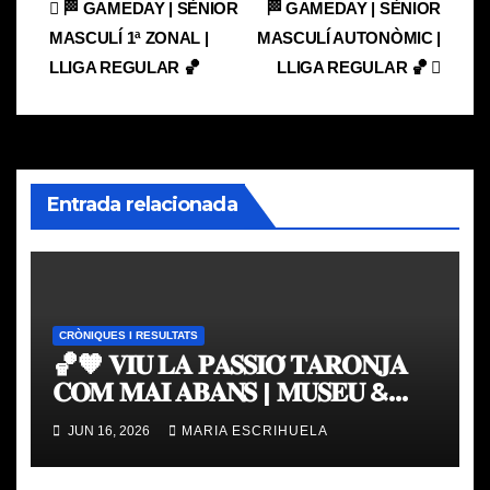
Navegación
🏁 GAMEDAY | SÈNIOR
🏁 GAMEDAY | SÈNIOR
MASCULÍ 1ª ZONAL |
MASCULÍ AUTONÒMIC |
de
LLIGA REGULAR 🏀
LLIGA REGULAR 🏀
entradas
Entrada relacionada
CRÒNIQUES I RESULTATS
🏀🧡 𝐕𝐈𝐔 𝐋𝐀 𝐏𝐀𝐒𝐒𝐈𝐎́ 𝐓𝐀𝐑𝐎𝐍𝐉𝐀
𝐂𝐎𝐌 𝐌𝐀𝐈 𝐀𝐁𝐀𝐍𝐒 | 𝐌𝐔𝐒𝐄𝐔 &
𝐓𝐎𝐔𝐑 𝐕𝐀𝐋𝐄𝐍𝐂𝐈𝐀 𝐁𝐀𝐒𝐊𝐄𝐓
JUN 16, 2026
MARIA ESCRIHUELA