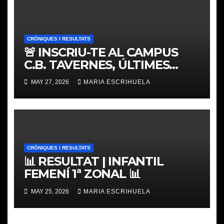
CRÒNIQUES I RESULTATS
🚨 INSCRIU-TE AL CAMPUS
C.B. TAVERNES, ÚLTIMES
PLACES
MAY 27, 2026
MARIA ESCRIHUELA
CRÒNIQUES I RESULTATS
📊 RESULTAT | INFANTIL
FEMENÍ 1ª ZONAL 📊
MAY 25, 2026
MARIA ESCRIHUELA