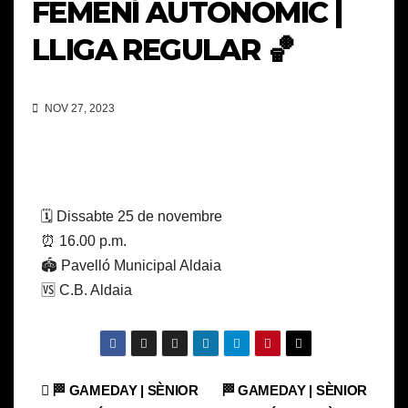
FEMENÍ AUTONÒMIC |
LLIGA REGULAR 🏀
NOV 27, 2023
🗓️ Dissabte 25 de novembre
⏰ 16.00 p.m.
🏟️ Pavelló Municipal Aldaia
🆚 C.B. Aldaia
Navegación
🏁 GAMEDAY | SÈNIOR
🏁 GAMEDAY | SÈNIOR