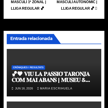
MASCULÍ 1ª ZONAL |
MASCULÍ AUTONÒMIC |
de
LLIGA REGULAR 🏀
LLIGA REGULAR 🏀
entradas
Entrada relacionada
CRÒNIQUES I RESULTATS
🏀🧡 𝐕𝐈𝐔 𝐋𝐀 𝐏𝐀𝐒𝐒𝐈𝐎́ 𝐓𝐀𝐑𝐎𝐍𝐉𝐀
𝐂𝐎𝐌 𝐌𝐀𝐈 𝐀𝐁𝐀𝐍𝐒 | 𝐌𝐔𝐒𝐄𝐔 &
𝐓𝐎𝐔𝐑 𝐕𝐀𝐋𝐄𝐍𝐂𝐈𝐀 𝐁𝐀𝐒𝐊𝐄𝐓
JUN 16, 2026
MARIA ESCRIHUELA