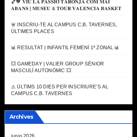
🏀🧡 𝐕𝐈𝐔 𝐋𝐀 𝐏𝐀𝐒𝐒𝐈𝐎́ 𝐓𝐀𝐑𝐎𝐍𝐉𝐀 𝐂𝐎𝐌 𝐌𝐀𝐈
𝐀𝐁𝐀𝐍𝐒 | 𝐌𝐔𝐒𝐄𝐔 & 𝐓𝐎𝐔𝐑 𝐕𝐀𝐋𝐄𝐍𝐂𝐈𝐀 𝐁𝐀𝐒𝐊𝐄𝐓
🚨 INSCRIU-TE AL CAMPUS C.B. TAVERNES,
ÚLTIMES PLACES
📊 RESULTAT | INFANTIL FEMENÍ 1ª ZONAL 📊
💥 GAMEDAY | VALIER GROUP SÈNIOR
MASCULÍ AUTONÒMIC 💥
⚠️ ÚLTIMS 10 DIES PER INSCRIURE’S AL
CAMPUS C.B. TAVERNES
Archives
junio 2026