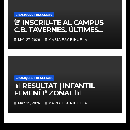
CRÒNIQUES I RESULTATS
🚨 INSCRIU-TE AL CAMPUS
C.B. TAVERNES, ÚLTIMES
PLACES
MAY 27, 2026
MARIA ESCRIHUELA
CRÒNIQUES I RESULTATS
📊 RESULTAT | INFANTIL
FEMENÍ 1ª ZONAL 📊
MAY 25, 2026
MARIA ESCRIHUELA