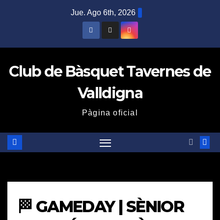
Saltar
Jue. Ago 6th, 2026
al
contenido
Club de Bàsquet Tavernes de
Valldigna
Pàgina oficial
🏁 GAMEDAY | SÈNIOR