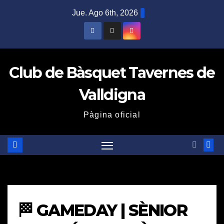
Saltar
Jue. Ago 6th, 2026
al
contenido
Club de Bàsquet Tavernes de
Valldigna
Pàgina oficial
🏁 GAMEDAY | SÈNIOR