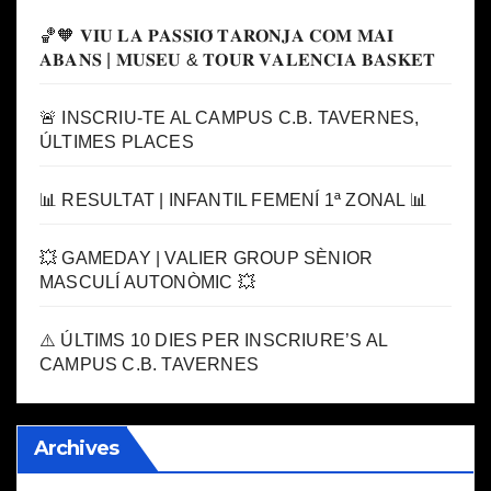
🏀🧡 𝐕𝐈𝐔 𝐋𝐀 𝐏𝐀𝐒𝐒𝐈𝐎́ 𝐓𝐀𝐑𝐎𝐍𝐉𝐀 𝐂𝐎𝐌 𝐌𝐀𝐈
𝐀𝐁𝐀𝐍𝐒 | 𝐌𝐔𝐒𝐄𝐔 & 𝐓𝐎𝐔𝐑 𝐕𝐀𝐋𝐄𝐍𝐂𝐈𝐀 𝐁𝐀𝐒𝐊𝐄𝐓
🚨 INSCRIU-TE AL CAMPUS C.B. TAVERNES,
ÚLTIMES PLACES
📊 RESULTAT | INFANTIL FEMENÍ 1ª ZONAL 📊
💥 GAMEDAY | VALIER GROUP SÈNIOR
MASCULÍ AUTONÒMIC 💥
⚠️ ÚLTIMS 10 DIES PER INSCRIURE’S AL
CAMPUS C.B. TAVERNES
Archives