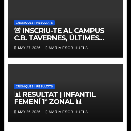
CRÒNIQUES I RESULTATS
🚨 INSCRIU-TE AL CAMPUS
C.B. TAVERNES, ÚLTIMES
PLACES
MAY 27, 2026
MARIA ESCRIHUELA
CRÒNIQUES I RESULTATS
📊 RESULTAT | INFANTIL
FEMENÍ 1ª ZONAL 📊
MAY 25, 2026
MARIA ESCRIHUELA