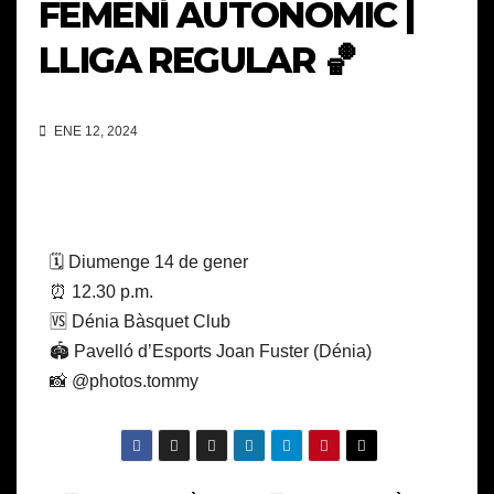
FEMENÍ AUTONÒMIC |
LLIGA REGULAR 🏀
ENE 12, 2024
🗓️ Diumenge 14 de gener
⏰ 12.30 p.m.
🆚 Dénia Bàsquet Club
🏟️ Pavelló d’Esports Joan Fuster (Dénia)
📸 @photos.tommy