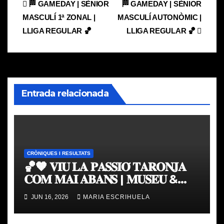
Navegación
🏁 GAMEDAY | SÈNIOR
🏁 GAMEDAY | SÈNIOR
MASCULÍ 1ª ZONAL |
MASCULÍ AUTONÒMIC |
de
LLIGA REGULAR 🏀
LLIGA REGULAR 🏀
entradas
Entrada relacionada
CRÒNIQUES I RESULTATS
🏀🧡 𝐕𝐈𝐔 𝐋𝐀 𝐏𝐀𝐒𝐒𝐈𝐎́ 𝐓𝐀𝐑𝐎𝐍𝐉𝐀
𝐂𝐎𝐌 𝐌𝐀𝐈 𝐀𝐁𝐀𝐍𝐒 | 𝐌𝐔𝐒𝐄𝐔 &
𝐓𝐎𝐔𝐑 𝐕𝐀𝐋𝐄𝐍𝐂𝐈𝐀 𝐁𝐀𝐒𝐊𝐄𝐓
JUN 16, 2026
MARIA ESCRIHUELA