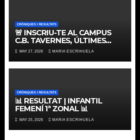
CRÒNIQUES I RESULTATS
🚨 INSCRIU-TE AL CAMPUS
C.B. TAVERNES, ÚLTIMES
PLACES
MAY 27, 2026
MARIA ESCRIHUELA
CRÒNIQUES I RESULTATS
📊 RESULTAT | INFANTIL
FEMENÍ 1ª ZONAL 📊
MAY 25, 2026
MARIA ESCRIHUELA