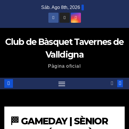
Saltar
Sáb. Ago 8th, 2026
al
contenido
Club de Bàsquet Tavernes de
Valldigna
Pàgina oficial
🏁 GAMEDAY | SÈNIOR