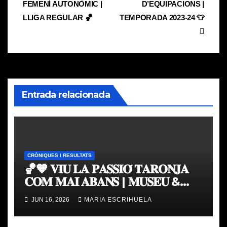
FEMENÍ AUTONÒMIC |
D’EQUIPACIONS |
de
LLIGA REGULAR 🏀
TEMPORADA 2023-24 👕
entradas
Entrada relacionada
CRÒNIQUES I RESULTATS
🏀🧡 𝐕𝐈𝐔 𝐋𝐀 𝐏𝐀𝐒𝐒𝐈𝐎́ 𝐓𝐀𝐑𝐎𝐍𝐉𝐀
𝐂𝐎𝐌 𝐌𝐀𝐈 𝐀𝐁𝐀𝐍𝐒 | 𝐌𝐔𝐒𝐄𝐔 &
𝐓𝐎𝐔𝐑 𝐕𝐀𝐋𝐄𝐍𝐂𝐈𝐀 𝐁𝐀𝐒𝐊𝐄𝐓
JUN 16, 2026
MARIA ESCRIHUELA