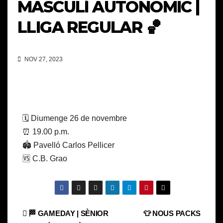
MASCULÍ AUTONÒMIC |
LLIGA REGULAR 🏀
NOV 27, 2023
🗓️ Diumenge 26 de novembre
⏰ 19.00 p.m.
🏟️ Pavelló Carlos Pellicer
🆚 C.B. Grao
Navegación
🏁 GAMEDAY | SÈNIOR
👕 NOUS PACKS