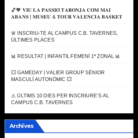
🏀🧡 𝐕𝐈𝐔 𝐋𝐀 𝐏𝐀𝐒𝐒𝐈𝐎́ 𝐓𝐀𝐑𝐎𝐍𝐉𝐀 𝐂𝐎𝐌 𝐌𝐀𝐈
𝐀𝐁𝐀𝐍𝐒 | 𝐌𝐔𝐒𝐄𝐔 & 𝐓𝐎𝐔𝐑 𝐕𝐀𝐋𝐄𝐍𝐂𝐈𝐀 𝐁𝐀𝐒𝐊𝐄𝐓
🚨 INSCRIU-TE AL CAMPUS C.B. TAVERNES,
ÚLTIMES PLACES
📊 RESULTAT | INFANTIL FEMENÍ 1ª ZONAL 📊
💥 GAMEDAY | VALIER GROUP SÈNIOR
MASCULÍ AUTONÒMIC 💥
⚠️ ÚLTIMS 10 DIES PER INSCRIURE’S AL
CAMPUS C.B. TAVERNES
Archives