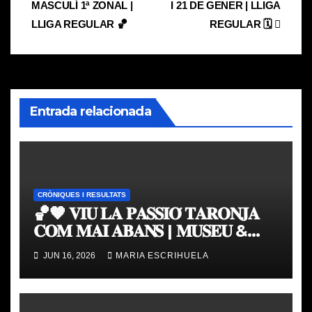
MASCULÍ 1ª ZONAL |
I 21 DE GENER | LLIGA
de
LLIGA REGULAR 🏀
REGULAR 🗓️
entradas
Entrada relacionada
CRÒNIQUES I RESULTATS
🏀🧡 𝐕𝐈𝐔 𝐋𝐀 𝐏𝐀𝐒𝐒𝐈𝐎́ 𝐓𝐀𝐑𝐎𝐍𝐉𝐀
𝐂𝐎𝐌 𝐌𝐀𝐈 𝐀𝐁𝐀𝐍𝐒 | 𝐌𝐔𝐒𝐄𝐔 &
𝐓𝐎𝐔𝐑 𝐕𝐀𝐋𝐄𝐍𝐂𝐈𝐀 𝐁𝐀𝐒𝐊𝐄𝐓
JUN 16, 2026
MARIA ESCRIHUELA