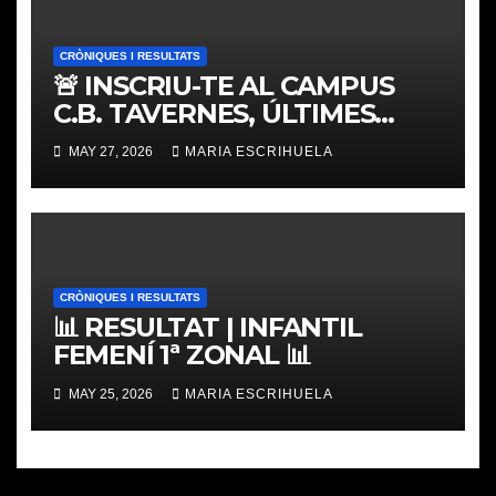
CRÒNIQUES I RESULTATS
🚨 INSCRIU-TE AL CAMPUS
C.B. TAVERNES, ÚLTIMES
PLACES
MAY 27, 2026
MARIA ESCRIHUELA
CRÒNIQUES I RESULTATS
📊 RESULTAT | INFANTIL
FEMENÍ 1ª ZONAL 📊
MAY 25, 2026
MARIA ESCRIHUELA