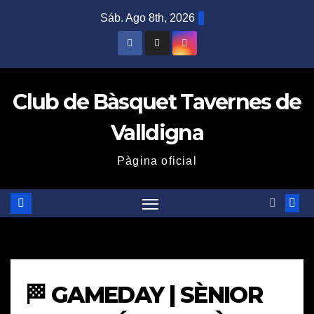
Saltar
Sáb. Ago 8th, 2026
al
contenido
Club de Bàsquet Tavernes de
Valldigna
Pàgina oficial
🏁 GAMEDAY | SÈNIOR