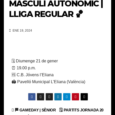
MASCULÍ AUTONÒMIC |
LLIGA REGULAR 🏀
ENE 19, 2024
🗓️ Diumenge 21 de gener
⏰ 19.00 p.m.
🆚 C.B. Jóvens l’Eliana
🏟️ Pavelló Municipal L’Eliana (València)
Navegación
🏁 GAMEDAY | SÈNIOR
🗓️ PARTITS JORNADA 20