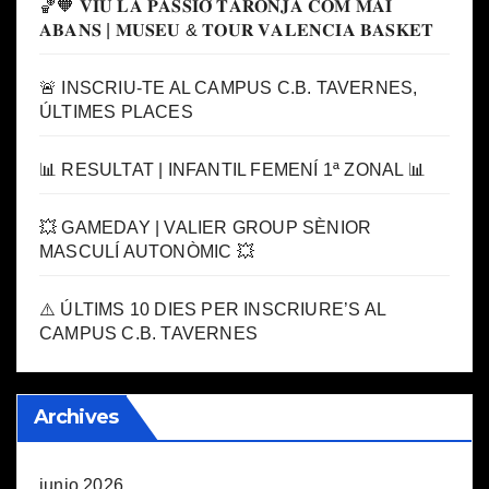
🏀🧡 𝐕𝐈𝐔 𝐋𝐀 𝐏𝐀𝐒𝐒𝐈𝐎́ 𝐓𝐀𝐑𝐎𝐍𝐉𝐀 𝐂𝐎𝐌 𝐌𝐀𝐈
𝐀𝐁𝐀𝐍𝐒 | 𝐌𝐔𝐒𝐄𝐔 & 𝐓𝐎𝐔𝐑 𝐕𝐀𝐋𝐄𝐍𝐂𝐈𝐀 𝐁𝐀𝐒𝐊𝐄𝐓
🚨 INSCRIU-TE AL CAMPUS C.B. TAVERNES,
ÚLTIMES PLACES
📊 RESULTAT | INFANTIL FEMENÍ 1ª ZONAL 📊
💥 GAMEDAY | VALIER GROUP SÈNIOR
MASCULÍ AUTONÒMIC 💥
⚠️ ÚLTIMS 10 DIES PER INSCRIURE’S AL
CAMPUS C.B. TAVERNES
Archives
junio 2026