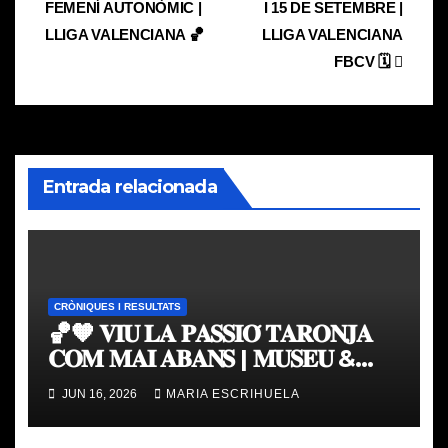
FEMENÍ AUTONÒMIC |
I 15 DE SETEMBRE |
de
LLIGA VALENCIANA 🏀
LLIGA VALENCIANA
entradas
FBCV 🗓️
Entrada relacionada
CRÒNIQUES I RESULTATS
🏀🧡 𝐕𝐈𝐔 𝐋𝐀 𝐏𝐀𝐒𝐒𝐈𝐎́ 𝐓𝐀𝐑𝐎𝐍𝐉𝐀
𝐂𝐎𝐌 𝐌𝐀𝐈 𝐀𝐁𝐀𝐍𝐒 | 𝐌𝐔𝐒𝐄𝐔 &
𝐓𝐎𝐔𝐑 𝐕𝐀𝐋𝐄𝐍𝐂𝐈𝐀 𝐁𝐀𝐒𝐊𝐄𝐓
JUN 16, 2026
MARIA ESCRIHUELA