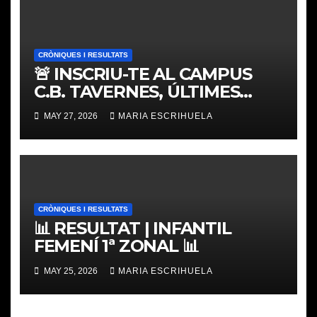
CRÒNIQUES I RESULTATS
🚨 INSCRIU-TE AL CAMPUS
C.B. TAVERNES, ÚLTIMES
PLACES
MAY 27, 2026
MARIA ESCRIHUELA
CRÒNIQUES I RESULTATS
📊 RESULTAT | INFANTIL
FEMENÍ 1ª ZONAL 📊
MAY 25, 2026
MARIA ESCRIHUELA