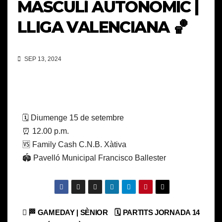
MASCULÍ AUTONÒMIC |
LLIGA VALENCIANA 🏀
SEP 13, 2024
🗓️ Diumenge 15 de setembre
⏰ 12.00 p.m.
🆚 Family Cash C.N.B. Xàtiva
🏟️ Pavelló Municipal Francisco Ballester
Navegación
🏁 GAMEDAY | SÈNIOR
🗓️ PARTITS JORNADA 14