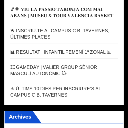
🏀🧡 𝐕𝐈𝐔 𝐋𝐀 𝐏𝐀𝐒𝐒𝐈𝐎́ 𝐓𝐀𝐑𝐎𝐍𝐉𝐀 𝐂𝐎𝐌 𝐌𝐀𝐈
𝐀𝐁𝐀𝐍𝐒 | 𝐌𝐔𝐒𝐄𝐔 & 𝐓𝐎𝐔𝐑 𝐕𝐀𝐋𝐄𝐍𝐂𝐈𝐀 𝐁𝐀𝐒𝐊𝐄𝐓
🚨 INSCRIU-TE AL CAMPUS C.B. TAVERNES,
ÚLTIMES PLACES
📊 RESULTAT | INFANTIL FEMENÍ 1ª ZONAL 📊
💥 GAMEDAY | VALIER GROUP SÈNIOR
MASCULÍ AUTONÒMIC 💥
⚠️ ÚLTIMS 10 DIES PER INSCRIURE’S AL
CAMPUS C.B. TAVERNES
Archives