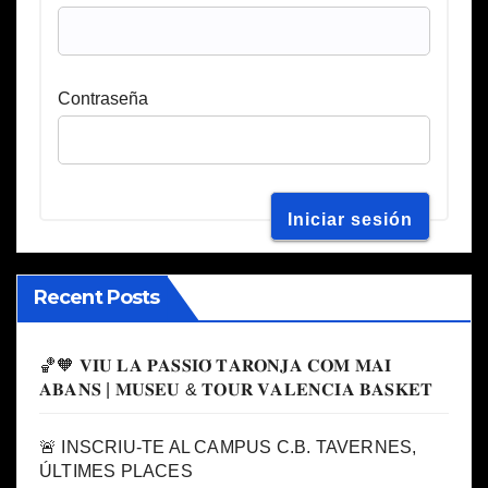
Contraseña
Recent Posts
🏀🧡 𝐕𝐈𝐔 𝐋𝐀 𝐏𝐀𝐒𝐒𝐈𝐎́ 𝐓𝐀𝐑𝐎𝐍𝐉𝐀 𝐂𝐎𝐌 𝐌𝐀𝐈
𝐀𝐁𝐀𝐍𝐒 | 𝐌𝐔𝐒𝐄𝐔 & 𝐓𝐎𝐔𝐑 𝐕𝐀𝐋𝐄𝐍𝐂𝐈𝐀 𝐁𝐀𝐒𝐊𝐄𝐓
🚨 INSCRIU-TE AL CAMPUS C.B. TAVERNES,
ÚLTIMES PLACES