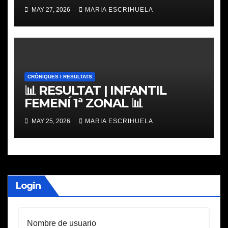
PLACES
MAY 27, 2026
MARIA ESCRIHUELA
CRÒNIQUES I RESULTATS
📊 RESULTAT | INFANTIL
FEMENÍ 1ª ZONAL 📊
MAY 25, 2026
MARIA ESCRIHUELA
Login
Nombre de usuario