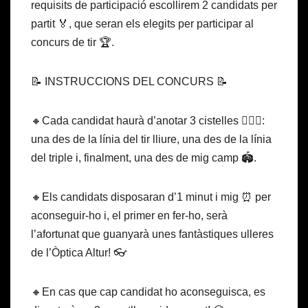
requisits de participació escollirem 2 candidats per
partit 🏅, que seran els elegits per participar al
concurs de tir 🏆.
📝 INSTRUCCIONS DEL CONCURS 📝
🔸Cada candidat haurà d’anotar 3 cistelles ⛹🏽‍♀️:
una des de la línia del tir lliure, una des de la línia
del triple i, finalment, una des de mig camp 🏟️.
🔸Els candidats disposaran d’1 minut i mig ⏰ per
aconseguir-ho i, el primer en fer-ho, serà
l’afortunat que guanyarà unes fantàstiques ulleres
de l’Òptica Altur! 👓
🔸En cas que cap candidat ho aconseguisca, es