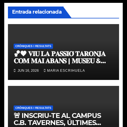
Entrada relacionada
CRÒNIQUES I RESULTATS
🏀🧡 𝐕𝐈𝐔 𝐋𝐀 𝐏𝐀𝐒𝐒𝐈𝐎́ 𝐓𝐀𝐑𝐎𝐍𝐉𝐀
𝐂𝐎𝐌 𝐌𝐀𝐈 𝐀𝐁𝐀𝐍𝐒 | 𝐌𝐔𝐒𝐄𝐔 &
𝐓𝐎𝐔𝐑 𝐕𝐀𝐋𝐄𝐍𝐂𝐈𝐀 𝐁𝐀𝐒𝐊𝐄𝐓
JUN 16, 2026
MARIA ESCRIHUELA
CRÒNIQUES I RESULTATS
🚨 INSCRIU-TE AL CAMPUS
C.B. TAVERNES, ÚLTIMES