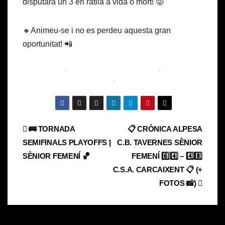
disputarà un 3 en ratlla a vida o mort! 😜
🔸Animeu-se i no es perdeu aquesta gran
oportunitat! 📲
Navegación
🚌 TORNADA
📋 CRÒNICA ALPESA
SEMIFINALS PLAYOFFS |
C.B. TAVERNES SÈNIOR
de
SÈNIOR FEMENÍ 🏀
FEMENÍ 6️⃣4️⃣ – 4️⃣8️⃣
entradas
C.S.A. CARCAIXENT 📋 (+
FOTOS 📸)