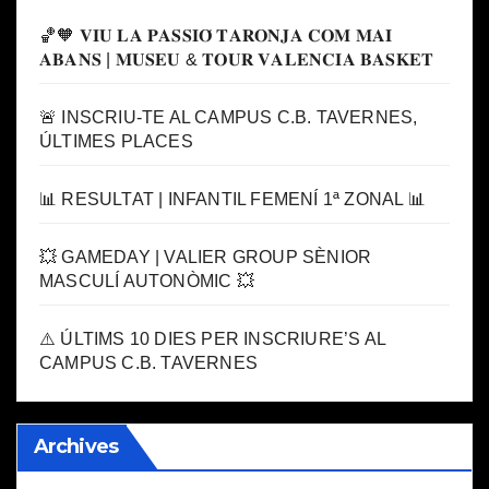
🏀🧡 𝐕𝐈𝐔 𝐋𝐀 𝐏𝐀𝐒𝐒𝐈𝐎́ 𝐓𝐀𝐑𝐎𝐍𝐉𝐀 𝐂𝐎𝐌 𝐌𝐀𝐈
𝐀𝐁𝐀𝐍𝐒 | 𝐌𝐔𝐒𝐄𝐔 & 𝐓𝐎𝐔𝐑 𝐕𝐀𝐋𝐄𝐍𝐂𝐈𝐀 𝐁𝐀𝐒𝐊𝐄𝐓
🚨 INSCRIU-TE AL CAMPUS C.B. TAVERNES,
ÚLTIMES PLACES
📊 RESULTAT | INFANTIL FEMENÍ 1ª ZONAL 📊
💥 GAMEDAY | VALIER GROUP SÈNIOR
MASCULÍ AUTONÒMIC 💥
⚠️ ÚLTIMS 10 DIES PER INSCRIURE’S AL
CAMPUS C.B. TAVERNES
Archives