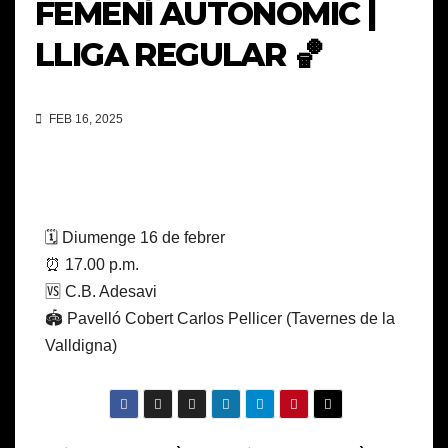
FEMENÍ AUTONÒMIC |
LLIGA REGULAR 🏀
FEB 16, 2025
🗓️ Diumenge 16 de febrer
⏰ 17.00 p.m.
🆚 C.B. Adesavi
🏟️ Pavelló Cobert Carlos Pellicer (Tavernes de la
Valldigna)