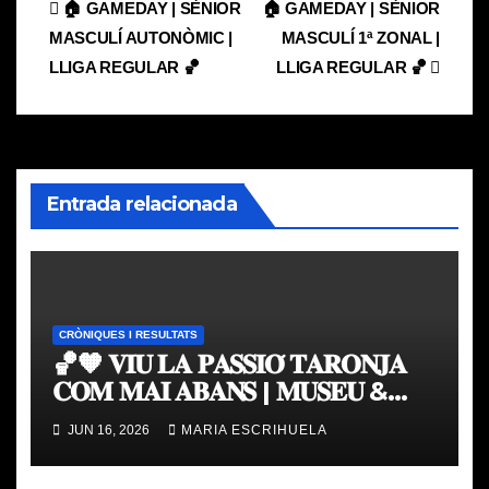
Navegación
🏠 GAMEDAY | SÈNIOR
🏠 GAMEDAY | SÈNIOR
MASCULÍ AUTONÒMIC |
MASCULÍ 1ª ZONAL |
de
LLIGA REGULAR 🏀
LLIGA REGULAR 🏀
entradas
Entrada relacionada
CRÒNIQUES I RESULTATS
🏀🧡 𝐕𝐈𝐔 𝐋𝐀 𝐏𝐀𝐒𝐒𝐈𝐎́ 𝐓𝐀𝐑𝐎𝐍𝐉𝐀
𝐂𝐎𝐌 𝐌𝐀𝐈 𝐀𝐁𝐀𝐍𝐒 | 𝐌𝐔𝐒𝐄𝐔 &
𝐓𝐎𝐔𝐑 𝐕𝐀𝐋𝐄𝐍𝐂𝐈𝐀 𝐁𝐀𝐒𝐊𝐄𝐓
JUN 16, 2026
MARIA ESCRIHUELA