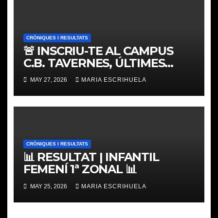
CRÒNIQUES I RESULTATS
🚨 INSCRIU-TE AL CAMPUS
C.B. TAVERNES, ÚLTIMES
PLACES
MAY 27, 2026
MARIA ESCRIHUELA
CRÒNIQUES I RESULTATS
📊 RESULTAT | INFANTIL
FEMENÍ 1ª ZONAL 📊
MAY 25, 2026
MARIA ESCRIHUELA