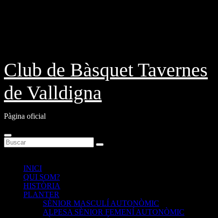
Saltar
Dom. Ago 9th, 2026
al
contenido
Club de Bàsquet Tavernes
de Valldigna
Pàgina oficial
INICI
QUI SOM?
HISTÒRIA
PLANTER
SÈNIOR MASCULÍ AUTONÒMIC
ALPESA SÈNIOR FEMENÍ AUTONÒMIC