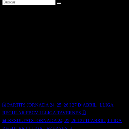
🏠 GAMEDAY | SÈNIOR
MASCULÍ AUTONÒMIC |
LLIGA REGULAR FBCV 🏀
Abr 24, 2025
🗓️ Divendres 25 d’abril
⏰ 20.45 p.m.
🆚 Academia Petraher A
🏟️ Pavelló Cobert Carlos Pellicer
Navegación
🗓️ PARTITS JORNADA 24, 25, 26 I 27 D’ABRIL | LLIGA
de
REGULAR FBCV I LLIGA TAVERNES 🗓️
entradas
📊 RESULTATS JORNADA 24, 25, 26 I 27 D’ABRIL | LLIGA
REGULAR I LLIGA TAVERNES 📊