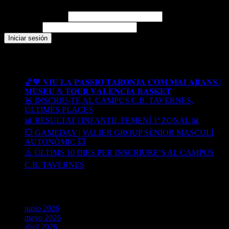
Nombre de usuario
Contraseña
Recent Posts
🏀🧡 𝐕𝐈𝐔 𝐋𝐀 𝐏𝐀𝐒𝐒𝐈𝐎́ 𝐓𝐀𝐑𝐎𝐍𝐉𝐀 𝐂𝐎𝐌 𝐌𝐀𝐈 𝐀𝐁𝐀𝐍𝐒 |
𝐌𝐔𝐒𝐄𝐔 & 𝐓𝐎𝐔𝐑 𝐕𝐀𝐋𝐄𝐍𝐂𝐈𝐀 𝐁𝐀𝐒𝐊𝐄𝐓
🚨 INSCRIU-TE AL CAMPUS C.B. TAVERNES,
ÚLTIMES PLACES
📊 RESULTAT | INFANTIL FEMENÍ 1ª ZONAL 📊
💥 GAMEDAY | VALIER GROUP SÈNIOR MASCULÍ
AUTONÒMIC 💥
⚠️ ÚLTIMS 10 DIES PER INSCRIURE’S AL CAMPUS
C.B. TAVERNES
Archives
junio 2026
mayo 2026
abril 2026