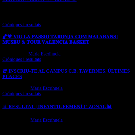
Entrada relacionada
Cròniques i resultats
🏀🧡 𝐕𝐈𝐔 𝐋𝐀 𝐏𝐀𝐒𝐒𝐈𝐎́ 𝐓𝐀𝐑𝐎𝐍𝐉𝐀 𝐂𝐎𝐌 𝐌𝐀𝐈 𝐀𝐁𝐀𝐍𝐒 |
𝐌𝐔𝐒𝐄𝐔 & 𝐓𝐎𝐔𝐑 𝐕𝐀𝐋𝐄𝐍𝐂𝐈𝐀 𝐁𝐀𝐒𝐊𝐄𝐓
Jun 16, 2026
Maria Escrihuela
Cròniques i resultats
🚨 INSCRIU-TE AL CAMPUS C.B. TAVERNES, ÚLTIMES
PLACES
May 27, 2026
Maria Escrihuela
Cròniques i resultats
📊 RESULTAT | INFANTIL FEMENÍ 1ª ZONAL 📊
May 25, 2026
Maria Escrihuela
Login