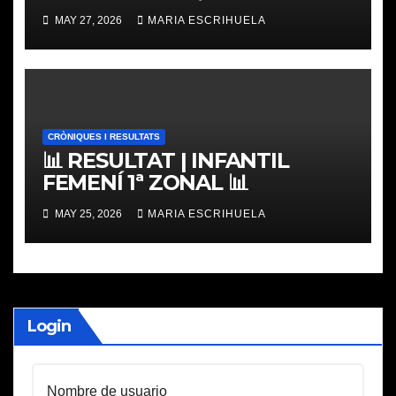
PLACES
MAY 27, 2026
MARIA ESCRIHUELA
CRÒNIQUES I RESULTATS
📊 RESULTAT | INFANTIL
FEMENÍ 1ª ZONAL 📊
MAY 25, 2026
MARIA ESCRIHUELA
Login
Nombre de usuario