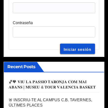
Contraseña
Recent Posts
🏀🧡 𝐕𝐈𝐔 𝐋𝐀 𝐏𝐀𝐒𝐒𝐈𝐎́ 𝐓𝐀𝐑𝐎𝐍𝐉𝐀 𝐂𝐎𝐌 𝐌𝐀𝐈
𝐀𝐁𝐀𝐍𝐒 | 𝐌𝐔𝐒𝐄𝐔 & 𝐓𝐎𝐔𝐑 𝐕𝐀𝐋𝐄𝐍𝐂𝐈𝐀 𝐁𝐀𝐒𝐊𝐄𝐓
🚨 INSCRIU-TE AL CAMPUS C.B. TAVERNES,
ÚLTIMES PLACES