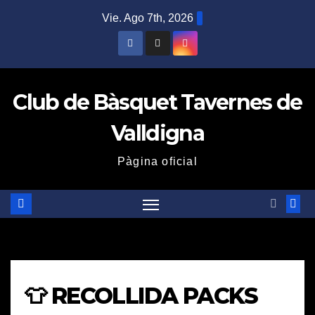
Saltar
Vie. Ago 7th, 2026
al
contenido
Club de Bàsquet Tavernes de
Valldigna
Pàgina oficial
👕 RECOLLIDA PACKS