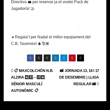
Directiva 💼 per reservar ja el vostre Pack de
Jugador/a! 🤝
🔸Regala’t per Nadal el millor equipament del
C.B. Tavernes! 🎄🎅🏽
Navegación
📋 MAXCOLCHÓN N.B.
📸 JORNADA 13, 16 I 17
ALZIRA 7️⃣3️⃣ – 5️⃣7️⃣
DE DESEMBRE | LLIGA
de
SÈNIOR MASCULÍ
REGULAR 📸
entradas
AUTONÒMIC 📋