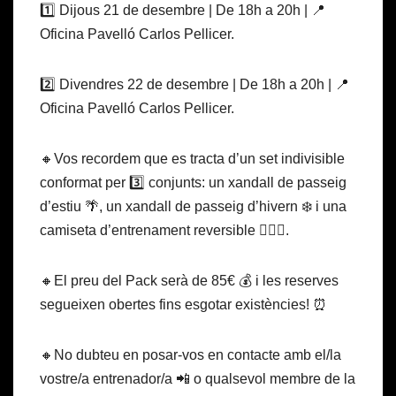
1️⃣ Dijous 21 de desembre | De 18h a 20h | 📍
Oficina Pavelló Carlos Pellicer.
2️⃣ Divendres 22 de desembre | De 18h a 20h | 📍
Oficina Pavelló Carlos Pellicer.
🔸Vos recordem que es tracta d’un set indivisible
conformat per 3️⃣ conjunts: un xandall de passeig
d’estiu 🌴, un xandall de passeig d’hivern ❄️ i una
camiseta d’entrenament reversible ⛹🏽‍♀️.
🔸El preu del Pack serà de 85€ 💰 i les reserves
segueixen obertes fins esgotar existències! ⏰
🔸No dubteu en posar-vos en contacte amb el/la
vostre/a entrenador/a 📲 o qualsevol membre de la