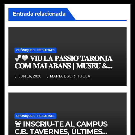
Entrada relacionada
CRÒNIQUES I RESULTATS
🏀🧡 𝐕𝐈𝐔 𝐋𝐀 𝐏𝐀𝐒𝐒𝐈𝐎́ 𝐓𝐀𝐑𝐎𝐍𝐉𝐀
𝐂𝐎𝐌 𝐌𝐀𝐈 𝐀𝐁𝐀𝐍𝐒 | 𝐌𝐔𝐒𝐄𝐔 &
𝐓𝐎𝐔𝐑 𝐕𝐀𝐋𝐄𝐍𝐂𝐈𝐀 𝐁𝐀𝐒𝐊𝐄𝐓
JUN 16, 2026
MARIA ESCRIHUELA
CRÒNIQUES I RESULTATS
🚨 INSCRIU-TE AL CAMPUS
C.B. TAVERNES, ÚLTIMES