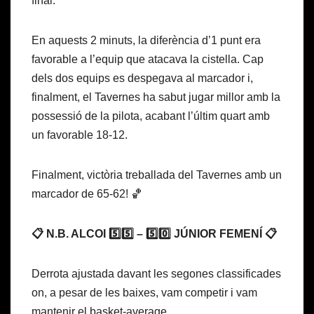
final.
En aquests 2 minuts, la diferència d’1 punt era
favorable a l’equip que atacava la cistella. Cap
dels dos equips es despegava al marcador i,
finalment, el Tavernes ha sabut jugar millor amb la
possessió de la pilota, acabant l’últim quart amb
un favorable 18-12.
Finalment, victòria treballada del Tavernes amb un
marcador de 65-62! 🏀
📋 N.B. ALCOI 5️⃣5️⃣ – 5️⃣0️⃣ JÚNIOR FEMENÍ 📋
Derrota ajustada davant les segones classificades
on, a pesar de les baixes, vam competir i vam
mantenir el basket-average.