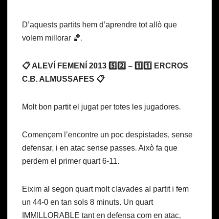
D’aquests partits hem d’aprendre tot allò que
volem millorar 🏀.
📋 ALEVÍ FEMENÍ 2013 5️⃣2️⃣ – 1️⃣1️⃣ ERCROS
C.B. ALMUSSAFES 📋
Molt bon partit el jugat per totes les jugadores.
Començem l’encontre un poc despistades, sense
defensar, i en atac sense passes. Això fa que
perdem el primer quart 6-11.
Eixim al segon quart molt clavades al partit i fem
un 44-0 en tan sols 8 minuts. Un quart
IMMILLORABLE tant en defensa com en atac,