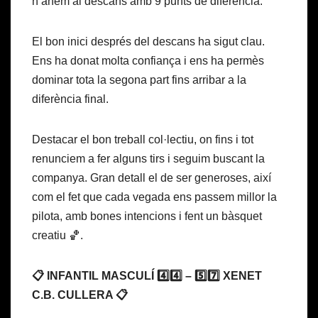
n’anem al descans amb 9 punts de diferència.
El bon inici després del descans ha sigut clau.
Ens ha donat molta confiança i ens ha permès
dominar tota la segona part fins arribar a la
diferència final.
Destacar el bon treball col·lectiu, on fins i tot
renunciem a fer alguns tirs i seguim buscant la
companya. Gran detall el de ser generoses, així
com el fet que cada vegada ens passem millor la
pilota, amb bones intencions i fent un bàsquet
creatiu 🏀.
📋 INFANTIL MASCULÍ 4️⃣4️⃣ – 5️⃣7️⃣ XENET
C.B. CULLERA 📋