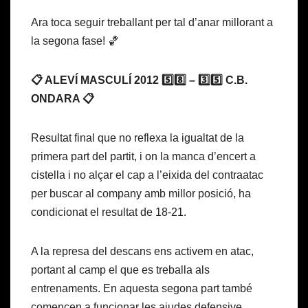
Ara toca seguir treballant per tal d’anar millorant a
la segona fase! 🏀
📋 ALEVÍ MASCULÍ 2012 5️⃣8️⃣ – 3️⃣5️⃣ C.B.
ONDARA 📋
Resultat final que no reflexa la igualtat de la
primera part del partit, i on la manca d’encert a
cistella i no alçar el cap a l’eixida del contraatac
per buscar al company amb millor posició, ha
condicionat el resultat de 18-21.
A la represa del descans ens activem en atac,
portant al camp el que es treballa als
entrenaments. En aquesta segona part també
comencen a funcionar les ajudes defensive,