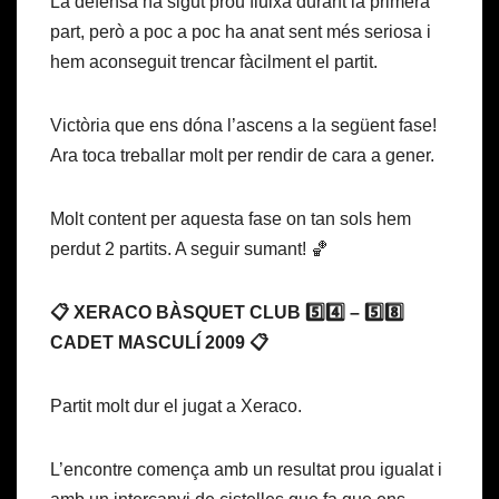
La defensa ha sigut prou fluixa durant la primera
part, però a poc a poc ha anat sent més seriosa i
hem aconseguit trencar fàcilment el partit.
Victòria que ens dóna l’ascens a la següent fase!
Ara toca treballar molt per rendir de cara a gener.
Molt content per aquesta fase on tan sols hem
perdut 2 partits. A seguir sumant! 🏀
📋 XERACO BÀSQUET CLUB 5️⃣4️⃣ – 5️⃣8️⃣
CADET MASCULÍ 2009 📋
Partit molt dur el jugat a Xeraco.
L’encontre comença amb un resultat prou igualat i