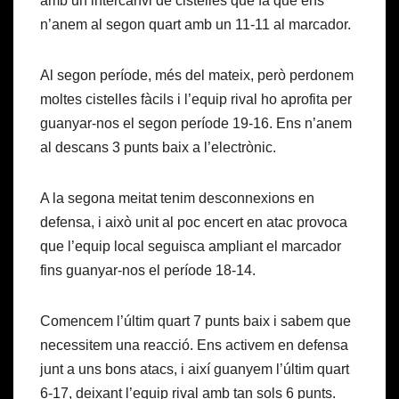
amb un intercanvi de cistelles que fa que ens
n’anem al segon quart amb un 11-11 al marcador.
Al segon període, més del mateix, però perdonem
moltes cistelles fàcils i l’equip rival ho aprofita per
guanyar-nos el segon període 19-16. Ens n’anem
al descans 3 punts baix a l’electrònic.
A la segona meitat tenim desconnexions en
defensa, i això unit al poc encert en atac provoca
que l’equip local seguisca ampliant el marcador
fins guanyar-nos el període 18-14.
Comencem l’últim quart 7 punts baix i sabem que
necessitem una reacció. Ens activem en defensa
junt a uns bons atacs, i així guanyem l’últim quart
6-17, deixant l’equip rival amb tan sols 6 punts.