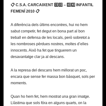
📋 C.S.A. CARCAIXENT 6️⃣0️⃣ – 3️⃣2️⃣ INFANTIL
FEMENÍ 2010 📋
A diferència dels últims encontres, hui no hem
sabut competir, fet degut en bona part al bon
treball en defensa de les locals, però sobretot a
les nombroses pèrdues nostres, moltes d’elles
innocents. Això ha fet que tinguerem un
desavantatge clar ja al descans.
A la represa del descans hem millorat un poc,
encara que sense fer massa bon bàsquet, sols per
moments.
Quan ho hem fet, hem mostrat una gran imatge.
Llàstima que sols fóra en alguns quarts, on la