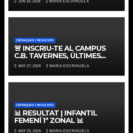
JUN 16, 2026
MARIA ESCRIHUELA
CRÒNIQUES I RESULTATS
🚨 INSCRIU-TE AL CAMPUS
C.B. TAVERNES, ÚLTIMES
PLACES
MAY 27, 2026
MARIA ESCRIHUELA
CRÒNIQUES I RESULTATS
📊 RESULTAT | INFANTIL
FEMENÍ 1ª ZONAL 📊
MAY 25, 2026
MARIA ESCRIHUELA