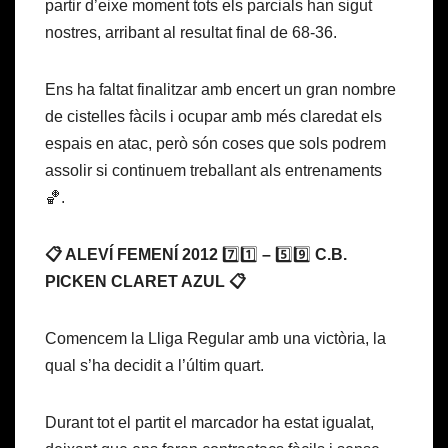
partir d’eixe moment tots els parcials han sigut
nostres, arribant al resultat final de 68-36.
Ens ha faltat finalitzar amb encert un gran nombre
de cistelles fàcils i ocupar amb més claredat els
espais en atac, però són coses que sols podrem
assolir si continuem treballant als entrenaments
🏀.
📋 ALEVÍ FEMENÍ 2012
7️⃣1️⃣
–
5️⃣9️⃣
C.B.
PICKEN CLARET AZUL 📋
Comencem la Lliga Regular amb una victòria, la
qual s’ha decidit a l’últim quart.
Durant tot el partit el marcador ha estat igualat,