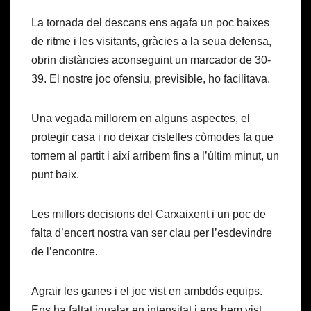
La tornada del descans ens agafa un poc baixes
de ritme i les visitants, gràcies a la seua defensa,
obrin distàncies aconseguint un marcador de 30-
39. El nostre joc ofensiu, previsible, ho facilitava.
Una vegada millorem en alguns aspectes, el
protegir casa i no deixar cistelles còmodes fa que
tornem al partit i així arribem fins a l’últim minut, un
punt baix.
Les millors decisions del Carxaixent i un poc de
falta d’encert nostra van ser clau per l’esdevindre
de l’encontre.
Agrair les ganes i el joc vist en ambdós equips.
Ens ha faltat igualar en intensitat i ens hem vist