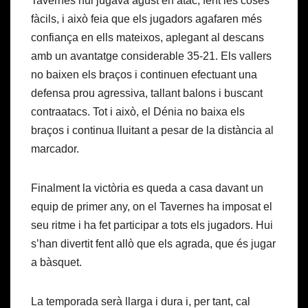
Tavernes hui jugava agust en atac, fent les coses
fàcils, i això feia que els jugadors agafaren més
confiança en ells mateixos, aplegant al descans
amb un avantatge considerable 35-21. Els vallers
no baixen els braços i continuen efectuant una
defensa prou agressiva, tallant balons i buscant
contraatacs. Tot i això, el Dénia no baixa els
braços i continua lluitant a pesar de la distància al
marcador.
Finalment la victòria es queda a casa davant un
equip de primer any, on el Tavernes ha imposat el
seu ritme i ha fet participar a tots els jugadors. Hui
s’han divertit fent allò que els agrada, que és jugar
a bàsquet.
La temporada serà llarga i dura i, per tant, cal