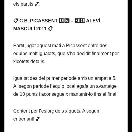
els partits 🏀.
📋 C.B. PICASSENT 3️⃣7️⃣ – 2️⃣6️⃣ ALEVÍ
MASCULÍ 2011 📋
Partit jugat aquest matí a Picassent entre dos
equips molt igualats, que s’ha decidit finalment per
xicotets detalls.
Igualtat des del primer període amb un empat a 5.
Al segon període l’equip local agafa un avantatge
de 10 punts i aconsegueix mantenir-lo fins el final.
Content per l’esforç dels xiquets. A seguir
entrenant! 🏀