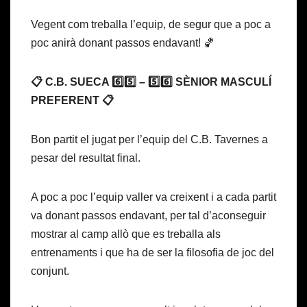
Vegent com treballa l’equip, de segur que a poc a
poc anirà donant passos endavant! 🏀
📋 C.B. SUECA 6️⃣5️⃣ – 5️⃣6️⃣ SÈNIOR MASCULÍ
PREFERENT 📋
Bon partit el jugat per l’equip del C.B. Tavernes a
pesar del resultat final.
A poc a poc l’equip valler va creixent i a cada partit
va donant passos endavant, per tal d’aconseguir
mostrar al camp allò que es treballa als
entrenaments i que ha de ser la filosofia de joc del
conjunt.