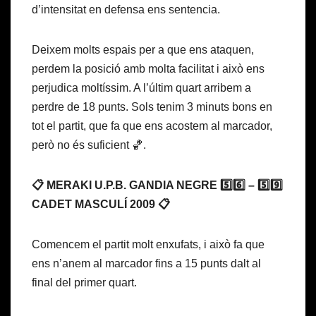
d’intensitat en defensa ens sentencia.
Deixem molts espais per a que ens ataquen,
perdem la posició amb molta facilitat i això ens
perjudica moltíssim. A l’últim quart arribem a
perdre de 18 punts. Sols tenim 3 minuts bons en
tot el partit, que fa que ens acostem al marcador,
però no és suficient 🏀.
📋 MERAKI U.P.B. GANDIA NEGRE 5️⃣6️⃣ – 5️⃣9️⃣
CADET MASCULÍ 2009 📋
Comencem el partit molt enxufats, i això fa que
ens n’anem al marcador fins a 15 punts dalt al
final del primer quart.