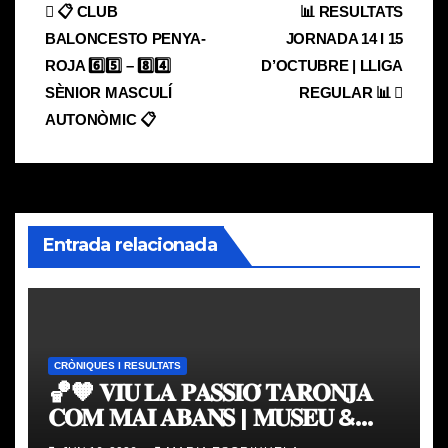
Navegación
📋 CLUB
📊 RESULTATS
BALONCESTO PENYA-
JORNADA 14 I 15
de
ROJA 6️⃣5️⃣ – 8️⃣4️⃣
D’OCTUBRE | LLIGA
entradas
SÈNIOR MASCULÍ
REGULAR 📊
AUTONÒMIC 📋
Entrada relacionada
CRÒNIQUES I RESULTATS
🏀🧡 𝐕𝐈𝐔 𝐋𝐀 𝐏𝐀𝐒𝐒𝐈𝐎́ 𝐓𝐀𝐑𝐎𝐍𝐉𝐀
𝐂𝐎𝐌 𝐌𝐀𝐈 𝐀𝐁𝐀𝐍𝐒 | 𝐌𝐔𝐒𝐄𝐔 &
𝐓𝐎𝐔𝐑 𝐕𝐀𝐋𝐄𝐍𝐂𝐈𝐀 𝐁𝐀𝐒𝐊𝐄𝐓