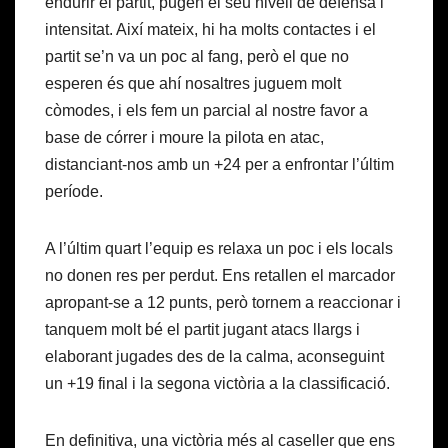
endurir el partit, pugen el seu nivell de defensa i
intensitat. Així mateix, hi ha molts contactes i el
partit se’n va un poc al fang, però el que no
esperen és que ahí nosaltres juguem molt
còmodes, i els fem un parcial al nostre favor a
base de córrer i moure la pilota en atac,
distanciant-nos amb un +24 per a enfrontar l’últim
període.
A l’últim quart l’equip es relaxa un poc i els locals
no donen res per perdut. Ens retallen el marcador
apropant-se a 12 punts, però tornem a reaccionar i
tanquem molt bé el partit jugant atacs llargs i
elaborant jugades des de la calma, aconseguint
un +19 final i la segona victòria a la classificació.
En definitiva, una victòria més al caseller que ens