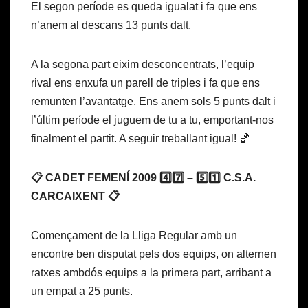
El segon període es queda igualat i fa que ens
n’anem al descans 13 punts dalt.
A la segona part eixim desconcentrats, l’equip
rival ens enxufa un parell de triples i fa que ens
remunten l’avantatge. Ens anem sols 5 punts dalt i
l’últim període el juguem de tu a tu, emportant-nos
finalment el partit. A seguir treballant igual! 🏀
📋 CADET FEMENÍ 2009 4️⃣7️⃣ – 5️⃣1️⃣ C.S.A.
CARCAIXENT 📋
Començament de la Lliga Regular amb un
encontre ben disputat pels dos equips, on alternen
ratxes ambdós equips a la primera part, arribant a
un empat a 25 punts.