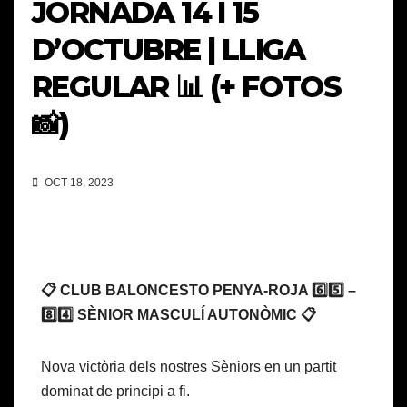
JORNADA 14 I 15
D’OCTUBRE | LLIGA
REGULAR 📊 (+ FOTOS
📸)
OCT 18, 2023
📋 CLUB BALONCESTO PENYA-ROJA 6️⃣5️⃣ –
8️⃣4️⃣ SÈNIOR MASCULÍ AUTONÒMIC 📋
Nova victòria dels nostres Sèniors en un partit
dominat de principi a fi.