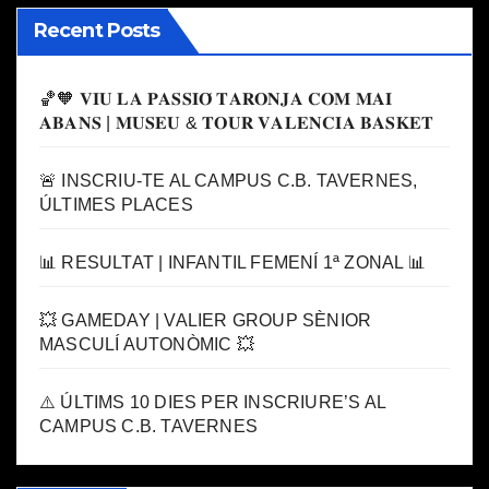
Recent Posts
🏀🧡 𝐕𝐈𝐔 𝐋𝐀 𝐏𝐀𝐒𝐒𝐈𝐎́ 𝐓𝐀𝐑𝐎𝐍𝐉𝐀 𝐂𝐎𝐌 𝐌𝐀𝐈
𝐀𝐁𝐀𝐍𝐒 | 𝐌𝐔𝐒𝐄𝐔 & 𝐓𝐎𝐔𝐑 𝐕𝐀𝐋𝐄𝐍𝐂𝐈𝐀 𝐁𝐀𝐒𝐊𝐄𝐓
🚨 INSCRIU-TE AL CAMPUS C.B. TAVERNES,
ÚLTIMES PLACES
📊 RESULTAT | INFANTIL FEMENÍ 1ª ZONAL 📊
💥 GAMEDAY | VALIER GROUP SÈNIOR
MASCULÍ AUTONÒMIC 💥
⚠️ ÚLTIMS 10 DIES PER INSCRIURE’S AL
CAMPUS C.B. TAVERNES