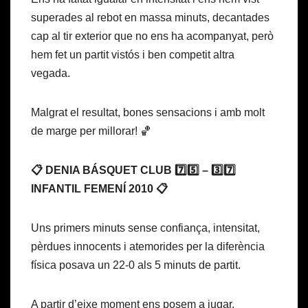
superades al rebot en massa minuts, decantades
cap al tir exterior que no ens ha acompanyat, però
hem fet un partit vistós i ben competit altra
vegada.
Malgrat el resultat, bones sensacions i amb molt
de marge per millorar! 🏀
📋 DENIA BÁSQUET CLUB 7️⃣5️⃣ – 3️⃣7️⃣
INFANTIL FEMENÍ 2010 📋
Uns primers minuts sense confiança, intensitat,
pèrdues innocents i atemorides per la diferència
física posava un 22-0 als 5 minuts de partit.
A partir d’eixe moment ens posem a jugar,