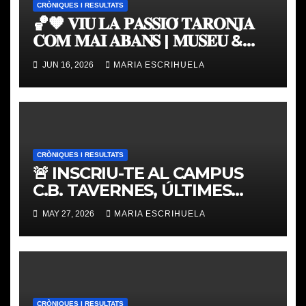
CRÒNIQUES I RESULTATS
🏀🧡 𝐕𝐈𝐔 𝐋𝐀 𝐏𝐀𝐒𝐒𝐈𝐎́ 𝐓𝐀𝐑𝐎𝐍𝐉𝐀
𝐂𝐎𝐌 𝐌𝐀𝐈 𝐀𝐁𝐀𝐍𝐒 | 𝐌𝐔𝐒𝐄𝐔 &
𝐓𝐎𝐔𝐑 𝐕𝐀𝐋𝐄𝐍𝐂𝐈𝐀 𝐁𝐀𝐒𝐊𝐄𝐓
JUN 16, 2026
MARIA ESCRIHUELA
CRÒNIQUES I RESULTATS
🚨 INSCRIU-TE AL CAMPUS
C.B. TAVERNES, ÚLTIMES
PLACES
MAY 27, 2026
MARIA ESCRIHUELA
CRÒNIQUES I RESULTATS