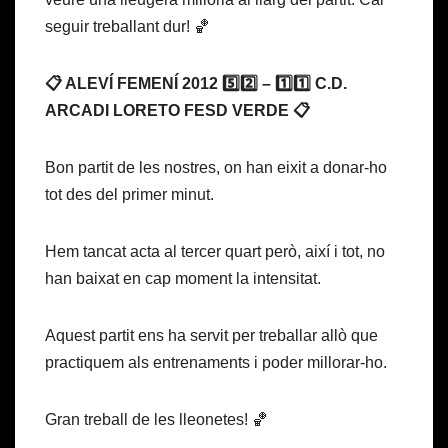
seguir treballant dur! 🏀
📋 ALEVÍ FEMENÍ 2012 5️⃣2️⃣ – 1️⃣1️⃣ C.D.
ARCADI LORETO FESD VERDE 📋
Bon partit de les nostres, on han eixit a donar-ho
tot des del primer minut.
Hem tancat acta al tercer quart però, així i tot, no
han baixat en cap moment la intensitat.
Aquest partit ens ha servit per treballar allò que
practiquem als entrenaments i poder millorar-ho.
Gran treball de les lleonetes! 🏀