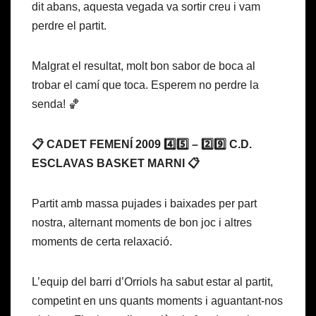
dit abans, aquesta vegada va sortir creu i vam
perdre el partit.
Malgrat el resultat, molt bon sabor de boca al
trobar el camí que toca. Esperem no perdre la
senda! 🏀
📋 CADET FEMENÍ 2009 4️⃣5️⃣ – 2️⃣9️⃣ C.D.
ESCLAVAS BASKET MARNI 📋
Partit amb massa pujades i baixades per part
nostra, alternant moments de bon joc i altres
moments de certa relaxació.
L’equip del barri d’Orriols ha sabut estar al partit,
competint en uns quants moments i aguantant-nos