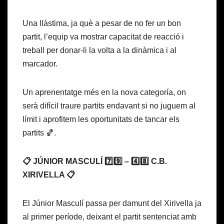
Una llàstima, ja què a pesar de no fer un bon
partit, l’equip va mostrar capacitat de reacció i
treball per donar-li la volta a la dinàmica i al
marcador.
Un aprenentatge més en la nova categoría, on
serà difícil traure partits endavant si no juguem al
límit i aprofitem les oportunitats de tancar els
partits 🏀.
📋 JÚNIOR MASCULÍ 7️⃣9️⃣ – 4️⃣8️⃣ C.B.
XIRIVELLA 📋
El Júnior Masculí passa per damunt del Xirivella ja
al primer període, deixant el partit sentenciat amb