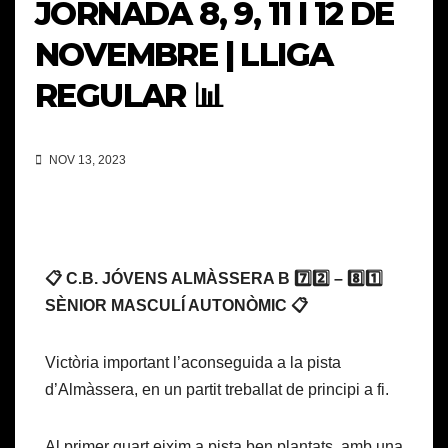
JORNADA 8, 9, 11 I 12 DE
NOVEMBRE | LLIGA
REGULAR 📊
NOV 13, 2023
📋 C.B. JÓVENS ALMÀSSERA B 7️⃣2️⃣ – 8️⃣1️⃣
SÈNIOR MASCULÍ AUTONÒMIC 📋
Victòria important l’aconseguida a la pista
d’Almàssera, en un partit treballat de principi a fi.
Al primer quart eixim a pista ben plantats, amb una