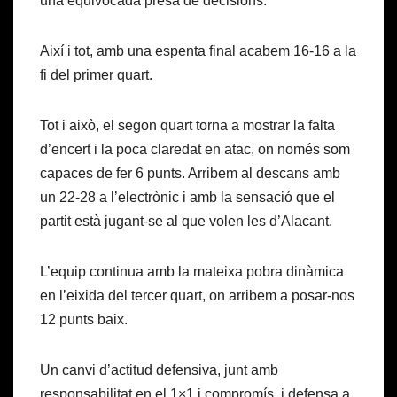
una equivocada presa de decisions.
Així i tot, amb una espenta final acabem 16-16 a la
fi del primer quart.
Tot i això, el segon quart torna a mostrar la falta
d’encert i la poca claredat en atac, on només som
capaces de fer 6 punts. Arribem al descans amb
un 22-28 a l’electrònic i amb la sensació que el
partit està jugant-se al que volen les d’Alacant.
L’equip continua amb la mateixa pobra dinàmica
en l’eixida del tercer quart, on arribem a posar-nos
12 punts baix.
Un canvi d’actitud defensiva, junt amb
responsabilitat en el 1×1 i compromís, i defensa a