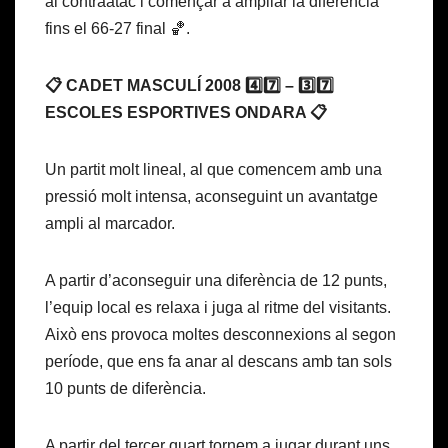
al contraatac i començar a ampliar la diferència
fins el 66-27 final 🏀.
📋 CADET MASCULÍ 2008 4️⃣7️⃣ – 3️⃣7️⃣
ESCOLES ESPORTIVES ONDARA 📋
Un partit molt lineal, al que comencem amb una
pressió molt intensa, aconseguint un avantatge
ampli al marcador.
A partir d’aconseguir una diferència de 12 punts,
l’equip local es relaxa i juga al ritme del visitants.
Això ens provoca moltes desconnexions al segon
període, que ens fa anar al descans amb tan sols
10 punts de diferència.
A partir del tercer quart tornem a jugar durant uns