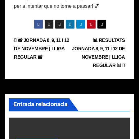
per a intentar que no torne a passar! 🏀
Navegación
📸 JORNADA 8, 9, 11 I 12
📊 RESULTATS
DE NOVEMBRE | LLIGA
JORNADA 8, 9, 11 I 12 DE
de
REGULAR 📸
NOVEMBRE | LLIGA
entradas
REGULAR 📊
Entrada relacionada