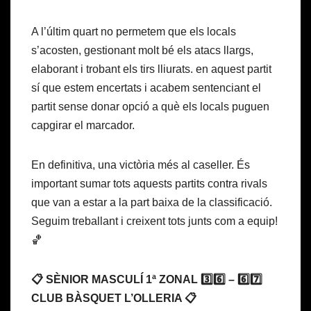
A l’últim quart no permetem que els locals
s’acosten, gestionant molt bé els atacs llargs,
elaborant i trobant els tirs lliurats. en aquest partit
sí que estem encertats i acabem sentenciant el
partit sense donar opció a què els locals puguen
capgirar el marcador.
En definitiva, una victòria més al caseller. És
important sumar tots aquests partits contra rivals
que van a estar a la part baixa de la classificació.
Seguim treballant i creixent tots junts com a equip!
🏀
📋 SÈNIOR MASCULÍ 1ª ZONAL 3️⃣6️⃣ – 6️⃣7️⃣
CLUB BÀSQUET L’OLLERIA 📋