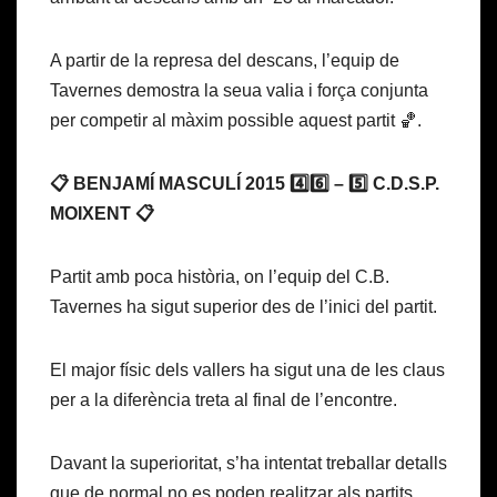
A partir de la represa del descans, l’equip de
Tavernes demostra la seua valia i força conjunta
per competir al màxim possible aquest partit 🏀.
📋 BENJAMÍ MASCULÍ 2015 4️⃣6️⃣ – 5️⃣ C.D.S.P.
MOIXENT 📋
Partit amb poca història, on l’equip del C.B.
Tavernes ha sigut superior des de l’inici del partit.
El major físic dels vallers ha sigut una de les claus
per a la diferència treta al final de l’encontre.
Davant la superioritat, s’ha intentat treballar detalls
que de normal no es poden realitzar als partits.