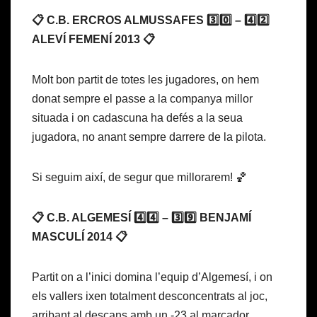
📋 C.B. ERCROS ALMUSSAFES 3️⃣0️⃣ – 4️⃣2️⃣
ALEVÍ FEMENÍ 2013 📋
Molt bon partit de totes les jugadores, on hem
donat sempre el passe a la companya millor
situada i on cadascuna ha defés a la seua
jugadora, no anant sempre darrere de la pilota.
Si seguim així, de segur que millorarem! 🏀
📋 C.B. ALGEMESÍ 4️⃣4️⃣ – 3️⃣9️⃣ BENJAMÍ
MASCULÍ 2014 📋
Partit on a l’inici domina l’equip d’Algemesí, i on
els vallers ixen totalment desconcentrats al joc,
arribant al descans amb un -23 al marcador.