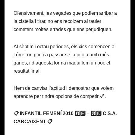
Ofensivament, les vegades que podíem arribar a
la cistella i tirar, no ens recolzem al tauler i
cometem moltes errades que ens perjudiquen.
Al sèptim i octau períodes, els xics comencen a
córrer un poc i a passar-se la pilota amb més
ganes, i d’aquesta forma maquillem un poc el
resultat final.
Hem de canviar l’actitud i demostrar que volem
aprendre per tindre opcions de competir 🏀.
📋 INFANTIL FEMENÍ 2010 3️⃣2️⃣ – 6️⃣3️⃣ C.S.A.
CARCAIXENT 📋