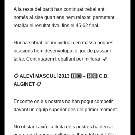
A la resta del partit han continuat treballant i
només al sisé quart ens hem relaxat, permetent
retallar el resultat rival fins el 45-62 final.
Hui ha sobrat joc individual i en massa poques
ocasions hem desenvolupat el joc de passar i
tallar. Continuarem treballant per millorar! 🏀
📋 ALEVÍ MASCULÍ 2013 1️⃣0️⃣ – 5️⃣1️⃣ C.B.
ALGINET 📋
Encontre on els nostres no han pogut competir
davant un equip superior des del primer moment.
No obstant això, la lluita dels nostres ha deixat
veure una lleugera milloria al llarg del partit. Cal