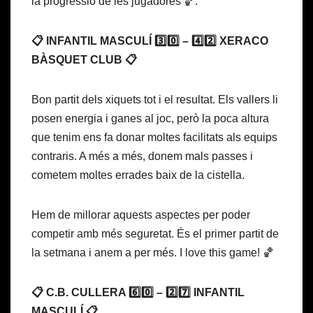
la progressió de les jugadores 🏀.
📋 INFANTIL MASCULÍ 3️⃣0️⃣ – 4️⃣2️⃣ XERACO
BÀSQUET CLUB 📋
Bon partit dels xiquets tot i el resultat. Els vallers li
posen energia i ganes al joc, però la poca altura
que tenim ens fa donar moltes facilitats als equips
contraris. A més a més, donem mals passes i
cometem moltes errades baix de la cistella.
Hem de millorar aquests aspectes per poder
competir amb més seguretat. És el primer partit de
la setmana i anem a per més. I love this game! 🏀
📋 C.B. CULLERA 6️⃣0️⃣ – 2️⃣7️⃣ INFANTIL
MASCULÍ 📋