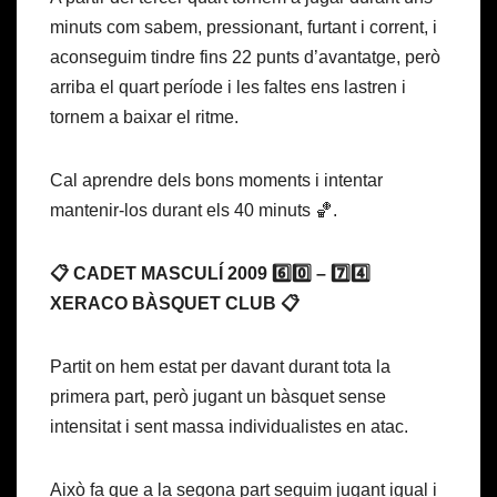
minuts com sabem, pressionant, furtant i corrent, i
aconseguim tindre fins 22 punts d’avantatge, però
arriba el quart període i les faltes ens lastren i
tornem a baixar el ritme.
Cal aprendre dels bons moments i intentar
mantenir-los durant els 40 minuts 🏀.
📋 CADET MASCULÍ 2009 6️⃣0️⃣ – 7️⃣4️⃣
XERACO BÀSQUET CLUB 📋
Partit on hem estat per davant durant tota la
primera part, però jugant un bàsquet sense
intensitat i sent massa individualistes en atac.
Això fa que a la segona part seguim jugant igual i