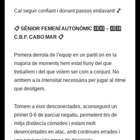
Cal seguir confiant i donant passos endavant! 🏀
📋 SÈNIOR FEMENÍ AUTONÒMIC 5️⃣3️⃣ – 5️⃣5️⃣
C.B.F. CABO MAR 📋
Primera derrota de l’equip en un partit on en la
majoria de moments hem estat lluny del que
treballem i del que volem ser com a conjunt. No
arribem a la intensitat necessària per jugar al ritme
que desitgem.
Tornem a eixir desconectades, aconseguint un
primer 0-6 de parcial negatiu, permetent tirs de
mitja distància còmodes i estant molt
desencertades en atac, amb continues errades i