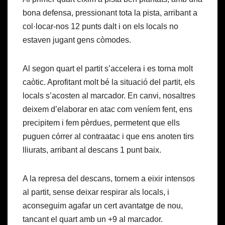
bona defensa, pressionant tota la pista, arribant a
col·locar-nos 12 punts dalt i on els locals no
estaven jugant gens còmodes.
Al segon quart el partit s’accelera i es torna molt
caòtic. Aprofitant molt bé la situació del partit, els
locals s’acosten al marcador. En canvi, nosaltres
deixem d’elaborar en atac com veníem fent, ens
precipitem i fem pèrdues, permetent que ells
puguen córrer al contraatac i que ens anoten tirs
lliurats, arribant al descans 1 punt baix.
A la represa del descans, tornem a eixir intensos
al partit, sense deixar respirar als locals, i
aconseguim agafar un cert avantatge de nou,
tancant el quart amb un +9 al marcador.