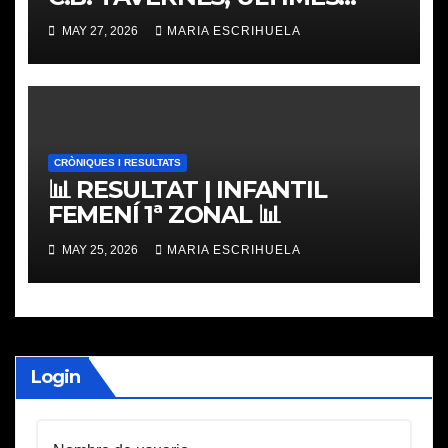
PLACES
MAY 27, 2026
MARIA ESCRIHUELA
CRÒNIQUES I RESULTATS
📊 RESULTAT | INFANTIL
FEMENÍ 1ª ZONAL 📊
MAY 25, 2026
MARIA ESCRIHUELA
Login