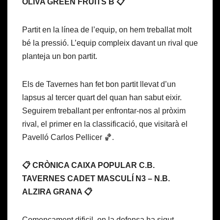
OLIVA GREEN FRUITS B 📋
Partit en la línea de l’equip, on hem treballat molt
bé la pressió. L’equip compleix davant un rival que
planteja un bon partit.
Els de Tavernes han fet bon partit llevat d’un
lapsus al tercer quart del quan han sabut eixir.
Seguirem treballant per enfrontar-nos al pròxim
rival, el primer en la classificació, que visitarà el
Pavelló Carlos Pellicer 🏀.
📋 CRÒNICA CAIXA POPULAR C.B.
TAVERNES CADET MASCULÍ N3 – N.B.
ALZIRA GRANA 📋
Començament dificil, on la defensa ha sigut