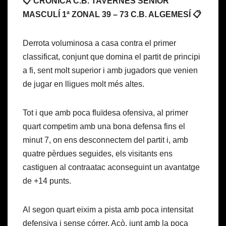
📋 CRÒNICA C.B. TAVERNES SÈNIOR
MASCULÍ 1ª ZONAL 39 – 73 C.B. ALGEMESÍ 📋
Derrota voluminosa a casa contra el primer
classificat, conjunt que domina el partit de principi
a fi, sent molt superior i amb jugadors que venien
de jugar en lligues molt més altes.
Tot i que amb poca fluïdesa ofensiva, al primer
quart competim amb una bona defensa fins el
minut 7, on ens desconnectem del partit i, amb
quatre pèrdues seguides, els visitants ens
castiguen al contraatac aconseguint un avantatge
de +14 punts.
Al segon quart eixim a pista amb poca intensitat
defensiva i sense córrer. Açò, junt amb la poca