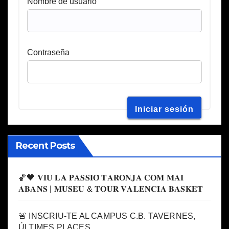
Nombre de usuario
Contraseña
Recent Posts
🏀🧡 𝐕𝐈𝐔 𝐋𝐀 𝐏𝐀𝐒𝐒𝐈𝐎́ 𝐓𝐀𝐑𝐎𝐍𝐉𝐀 𝐂𝐎𝐌 𝐌𝐀𝐈
𝐀𝐁𝐀𝐍𝐒 | 𝐌𝐔𝐒𝐄𝐔 & 𝐓𝐎𝐔𝐑 𝐕𝐀𝐋𝐄𝐍𝐂𝐈𝐀 𝐁𝐀𝐒𝐊𝐄𝐓
🚨 INSCRIU-TE AL CAMPUS C.B. TAVERNES,
ÚLTIMES PLACES