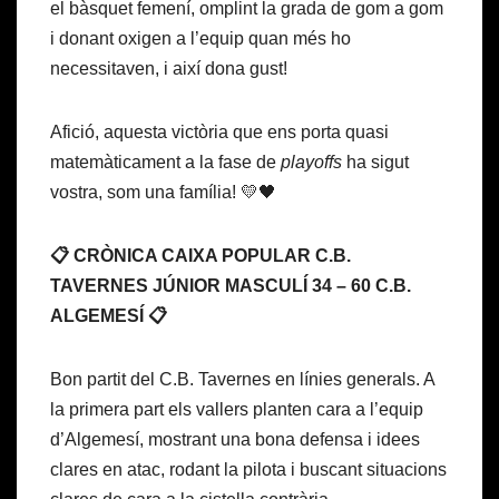
el bàsquet femení, omplint la grada de gom a gom
i donant oxigen a l’equip quan més ho
necessitaven, i així dona gust!
Afició, aquesta victòria que ens porta quasi
matemàticament a la fase de
playoffs
ha sigut
vostra, som una família! 💛🖤
📋 CRÒNICA CAIXA POPULAR C.B.
TAVERNES JÚNIOR MASCULÍ 34 – 60 C.B.
ALGEMESÍ 📋
Bon partit del C.B. Tavernes en línies generals. A
la primera part els vallers planten cara a l’equip
d’Algemesí, mostrant una bona defensa i idees
clares en atac, rodant la pilota i buscant situacions