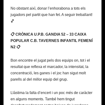
No obstant aixì, donar l’enhorabona a tots els
jugadors pel partit que han fet. A seguir treballant!
🏀
📋 CRÒNICA U.P.B. GANDIA 52 – 33 CAIXA
POPULAR C.B. TAVERNES INFANTIL FEMENÍ
N2 📋
Bon encontre el jugat pels dos equips on, tot i el
resultat que reflexa el marcador, la intensitat, la
concentració, les ganes i el joc han sigut molt
parells al del millor equip del grup.
Llàstima la falta d’encert i un poc més de caràcter
en alguns moments. També hem tingut