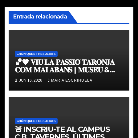
Entrada relacionada
CRÒNIQUES I RESULTATS
🏀🧡 𝐕𝐈𝐔 𝐋𝐀 𝐏𝐀𝐒𝐒𝐈𝐎́ 𝐓𝐀𝐑𝐎𝐍𝐉𝐀
𝐂𝐎𝐌 𝐌𝐀𝐈 𝐀𝐁𝐀𝐍𝐒 | 𝐌𝐔𝐒𝐄𝐔 &
𝐓𝐎𝐔𝐑 𝐕𝐀𝐋𝐄𝐍𝐂𝐈𝐀 𝐁𝐀𝐒𝐊𝐄𝐓
JUN 16, 2026
MARIA ESCRIHUELA
CRÒNIQUES I RESULTATS
🚨 INSCRIU-TE AL CAMPUS
C.B. TAVERNES, ÚLTIMES