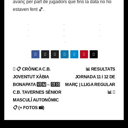
avanç per part de jugadors que fins la data no ho
estaven fent 🏀.
Navegación
📋 CRÒNICA C.B.
📊 RESULTATS
JOVENTUT XÀBIA
JORNADA 11 I 12 DE
de
BONAPATA 5️⃣7️⃣ – 6️⃣0️⃣
MARÇ | LLIGA REGULAR
entradas
C.B. TAVERNES SÈNIOR
📊
MASCULÍ AUTONÒMIC
📋 (+ FOTOS 📸)