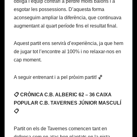
obliga l’equip contrari a perdre molts balons i a
esgotar les possessions. D’aquesta forma
aconseguim ampliar la diferència, que continuava
augmentant al quart període fins el resultat final.
Aquest partit ens servirà d’experiència, ja que hem
de jugar tot l’encontre al 100% i no relaxar-nos en
cap moment.
A seguir entrenant i a pel pròxim partit! 🏀
📋 CRÒNICA C.B. ALBERIC 62 – 36 CAIXA
POPULAR C.B. TAVERNES JÚNIOR MASCULÍ
📋
Partit on els de Tavernes comencen tant en
defensa com en atac ben plantats en la pista.