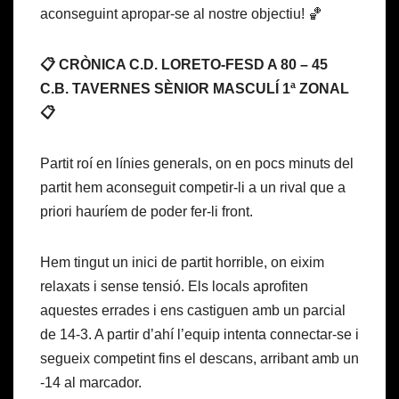
aconseguint apropar-se al nostre objectiu! 🏀
📋 CRÒNICA C.D. LORETO-FESD A 80 – 45
C.B. TAVERNES SÈNIOR MASCULÍ 1ª ZONAL
📋
Partit roí en línies generals, on en pocs minuts del
partit hem aconseguit competir-li a un rival que a
priori hauríem de poder fer-li front.
Hem tingut un inici de partit horrible, on eixim
relaxats i sense tensió. Els locals aprofiten
aquestes errades i ens castiguen amb un parcial
de 14-3. A partir d’ahí l’equip intenta connectar-se i
segueix competint fins el descans, arribant amb un
-14 al marcador.