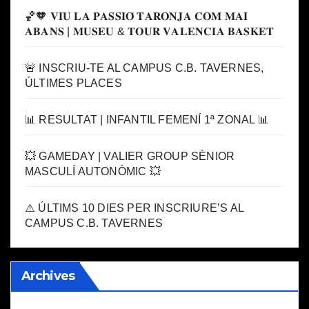
🏀🧡 𝐕𝐈𝐔 𝐋𝐀 𝐏𝐀𝐒𝐒𝐈𝐎́ 𝐓𝐀𝐑𝐎𝐍𝐉𝐀 𝐂𝐎𝐌 𝐌𝐀𝐈
𝐀𝐁𝐀𝐍𝐒 | 𝐌𝐔𝐒𝐄𝐔 & 𝐓𝐎𝐔𝐑 𝐕𝐀𝐋𝐄𝐍𝐂𝐈𝐀 𝐁𝐀𝐒𝐊𝐄𝐓
🚨 INSCRIU-TE AL CAMPUS C.B. TAVERNES,
ÚLTIMES PLACES
📊 RESULTAT | INFANTIL FEMENÍ 1ª ZONAL 📊
💥 GAMEDAY | VALIER GROUP SÈNIOR
MASCULÍ AUTONÒMIC 💥
⚠️ ÚLTIMS 10 DIES PER INSCRIURE’S AL
CAMPUS C.B. TAVERNES
Archives