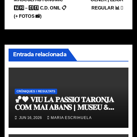
entradas
7️⃣2️⃣ – 4️⃣4️⃣ C.D. ONIL 📋
REGULAR 📊
(+ FOTOS 📸)
Entrada relacionada
CRÒNIQUES I RESULTATS
🏀🧡 𝐕𝐈𝐔 𝐋𝐀 𝐏𝐀𝐒𝐒𝐈𝐎́ 𝐓𝐀𝐑𝐎𝐍𝐉𝐀
𝐂𝐎𝐌 𝐌𝐀𝐈 𝐀𝐁𝐀𝐍𝐒 | 𝐌𝐔𝐒𝐄𝐔 &
𝐓𝐎𝐔𝐑 𝐕𝐀𝐋𝐄𝐍𝐂𝐈𝐀 𝐁𝐀𝐒𝐊𝐄𝐓
JUN 16, 2026
MARIA ESCRIHUELA