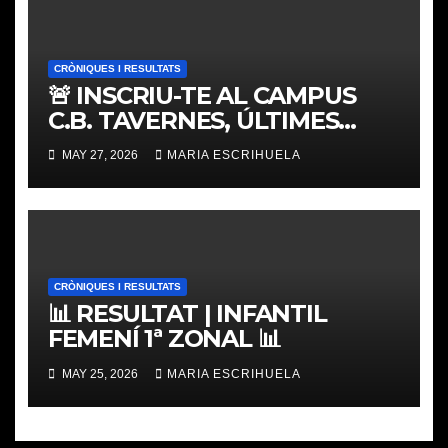
CRÒNIQUES I RESULTATS
🚨 INSCRIU-TE AL CAMPUS
C.B. TAVERNES, ÚLTIMES
PLACES
MAY 27, 2026
MARIA ESCRIHUELA
CRÒNIQUES I RESULTATS
📊 RESULTAT | INFANTIL
FEMENÍ 1ª ZONAL 📊
MAY 25, 2026
MARIA ESCRIHUELA