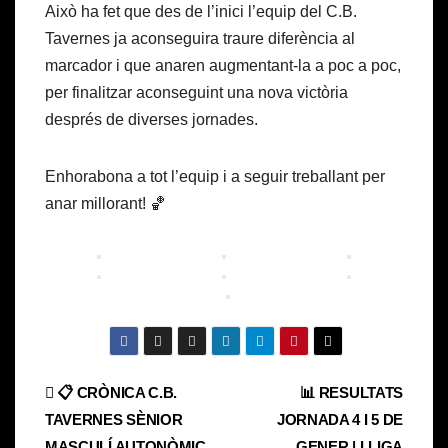
Això ha fet que des de l’inici l’equip del C.B.
Tavernes ja aconseguira traure diferència al
marcador i que anaren augmentant-la a poc a poc,
per finalitzar aconseguint una nova victòria
després de diverses jornades.
Enhorabona a tot l’equip i a seguir treballant per
anar millorant! 🏀
Navegación
📋 CRÒNICA C.B.
📊 RESULTATS
TAVERNES SÈNIOR
JORNADA 4 I 5 DE
de
MASCULÍ AUTONÒMIC
GENER | LLIGA