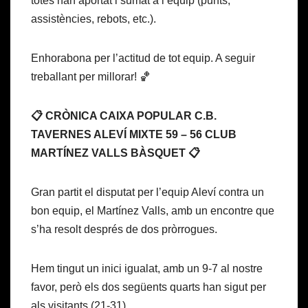
totes han aportat i sumat a l’equip (punts,
assistències, rebots, etc.).
Enhorabona per l’actitud de tot equip. A seguir
treballant per millorar! 🏀
📋 CRÒNICA CAIXA POPULAR C.B.
TAVERNES ALEVÍ MIXTE 59 – 56 CLUB
MARTÍNEZ VALLS BÀSQUET 📋
Gran partit el disputat per l’equip Aleví contra un
bon equip, el Martínez Valls, amb un encontre que
s’ha resolt després de dos pròrrogues.
Hem tingut un inici igualat, amb un 9-7 al nostre
favor, però els dos següents quarts han sigut per
als visitants (21-31).