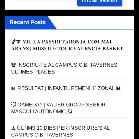
Recent Posts
🏀🧡 𝐕𝐈𝐔 𝐋𝐀 𝐏𝐀𝐒𝐒𝐈𝐎́ 𝐓𝐀𝐑𝐎𝐍𝐉𝐀 𝐂𝐎𝐌 𝐌𝐀𝐈
𝐀𝐁𝐀𝐍𝐒 | 𝐌𝐔𝐒𝐄𝐔 & 𝐓𝐎𝐔𝐑 𝐕𝐀𝐋𝐄𝐍𝐂𝐈𝐀 𝐁𝐀𝐒𝐊𝐄𝐓
🚨 INSCRIU-TE AL CAMPUS C.B. TAVERNES,
ÚLTIMES PLACES
📊 RESULTAT | INFANTIL FEMENÍ 1ª ZONAL 📊
💥 GAMEDAY | VALIER GROUP SÈNIOR
MASCULÍ AUTONÒMIC 💥
⚠️ ÚLTIMS 10 DIES PER INSCRIURE’S AL
CAMPUS C.B. TAVERNES