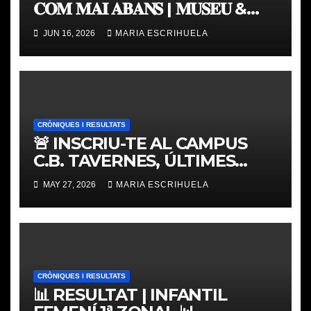
𝐂𝐎𝐌 𝐌𝐀𝐈 𝐀𝐁𝐀𝐍𝐒 | 𝐌𝐔𝐒𝐄𝐔 &
𝐓𝐎𝐔𝐑 𝐕𝐀𝐋𝐄𝐍𝐂𝐈𝐀 𝐁𝐀𝐒𝐊𝐄𝐓
JUN 16, 2026
MARIA ESCRIHUELA
CRÒNIQUES I RESULTATS
🚨 INSCRIU-TE AL CAMPUS
C.B. TAVERNES, ÚLTIMES
PLACES
MAY 27, 2026
MARIA ESCRIHUELA
CRÒNIQUES I RESULTATS
📊 RESULTAT | INFANTIL