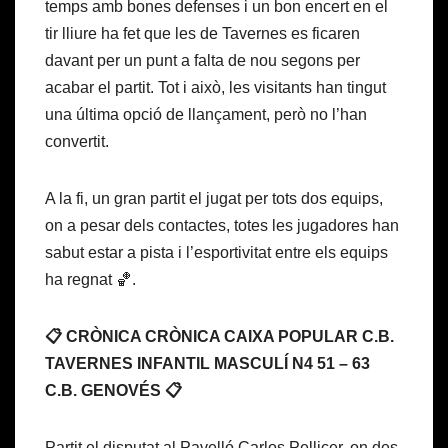
temps amb bones defenses i un bon encert en el
tir lliure ha fet que les de Tavernes es ficaren
davant per un punt a falta de nou segons per
acabar el partit. Tot i això, les visitants han tingut
una última opció de llançament, però no l’han
convertit.
A la fi, un gran partit el jugat per tots dos equips,
on a pesar dels contactes, totes les jugadores han
sabut estar a pista i l’esportivitat entre els equips
ha regnat 🏀.
📋 CRÒNICA CRÒNICA CAIXA POPULAR C.B.
TAVERNES INFANTIL MASCULÍ N4 51 – 63
C.B. GENOVÉS 📋
Partit el disputat al Pavelló Carlos Pellicer, on des