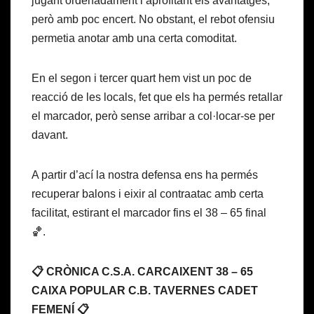
jugant ordenadament i aprofitant els avantatges,
però amb poc encert. No obstant, el rebot ofensiu
permetia anotar amb una certa comoditat.
En el segon i tercer quart hem vist un poc de
reacció de les locals, fet que els ha permés retallar
el marcador, però sense arribar a col·locar-se per
davant.
A partir d’ací la nostra defensa ens ha permés
recuperar balons i eixir al contraatac amb certa
facilitat, estirant el marcador fins el 38 – 65 final
🏀.
📋 CRÒNICA C.S.A. CARCAIXENT 38 – 65
CAIXA POPULAR C.B. TAVERNES CADET
FEMENÍ 📋