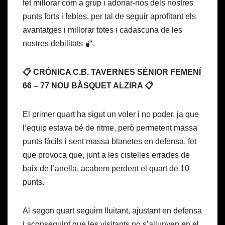
fet millorar com a grup i adonar-nos dels nostres
punts forts i febles, per tal de seguir aprofitant els
avantatges i millorar totes i cadascuna de les
nostres debilitats 🏀.
📋 CRÒNICA C.B. TAVERNES SÈNIOR FEMENÍ
66 – 77 NOU BÀSQUET ALZIRA 📋
El primer quart ha sigut un voler i no poder, ja que
l’equip estava bé de ritme, però permetent massa
punts fàcils i sent massa blanetes en defensa, fet
que provoca que, junt a les cistelles errades de
baix de l’anella, acabem perdent el quart de 10
punts.
Al segon quart seguim lluitant, ajustant en defensa
i aconseguint que les visitants no s’allunyen en el