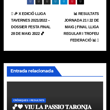
Navegación
🎉 X EDICIÓ LLIGA
📊 RESULTATS
TAVERNES 2021/2022 –
JORNADA 21 I 22 DE
de
DOSSIER FESTA FINAL
MAIG | FINAL LLIGA
entradas
28 DE MAIG 2022 🏀
REGULAR I TROFEU
FEDERACIÓ 📊
Entrada relacionada
CRÒNIQUES I RESULTATS
🏀🧡 𝐕𝐈𝐔 𝐋𝐀 𝐏𝐀𝐒𝐒𝐈𝐎́ 𝐓𝐀𝐑𝐎𝐍𝐉𝐀