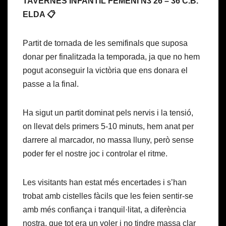
TAVERNES INFANTIL FEMENÍ N3 26 – 36 C.B.
ELDA 📋
Partit de tornada de les semifinals que suposa
donar per finalitzada la temporada, ja que no hem
pogut aconseguir la victòria que ens donara el
passe a la final.
Ha sigut un partit dominat pels nervis i la tensió,
on llevat dels primers 5-10 minuts, hem anat per
darrere al marcador, no massa lluny, però sense
poder fer el nostre joc i controlar el ritme.
Les visitants han estat més encertades i s’han
trobat amb cistelles fàcils que les feien sentir-se
amb més confiança i tranquil·litat, a diferència
nostra, que tot era un voler i no tindre massa clar