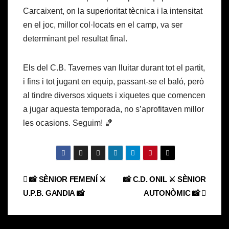
Carcaixent, on la superioritat tècnica i la intensitat
en el joc, millor col·locats en el camp, va ser
determinant pel resultat final.
Els del C.B. Tavernes van lluitar durant tot el partit,
i fins i tot jugant en equip, passant-se el baló, però
al tindre diversos xiquets i xiquetes que comencen
a jugar aquesta temporada, no s’aprofitaven millor
les ocasions. Seguim! 🏀
Navegación
📸 SÈNIOR FEMENÍ ⚔️
📸 C.D. ONIL ⚔️ SÈNIOR
U.P.B. GANDIA 📸
AUTONÒMIC 📸
de
entradas