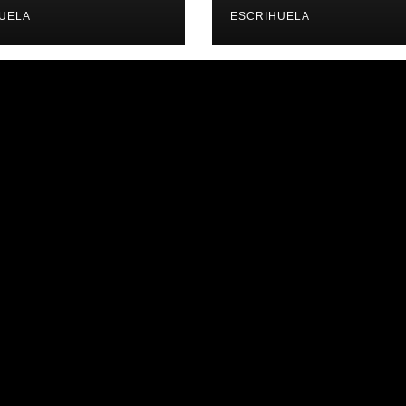
IMES PLACES
UELA
ESCRIHUELA