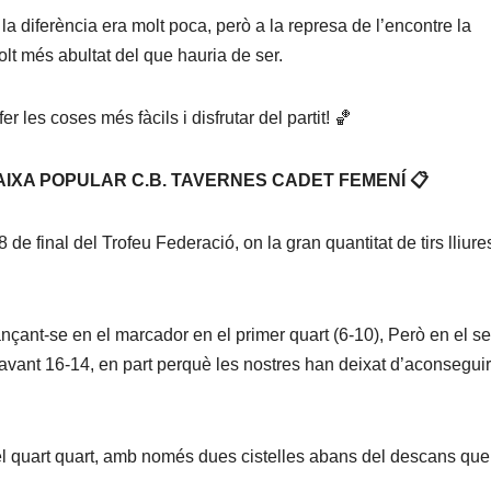
 la diferència era molt poca, però a la represa de l’encontre la
olt més abultat del que hauria de ser.
er les coses més fàcils i disfrutar del partit! 🏀
 CAIXA POPULAR C.B. TAVERNES CADET FEMENÍ 📋
 de final del Trofeu Federació, on la gran quantitat de tirs lliure
nçant-se en el marcador en el primer quart (6-10), Però en el s
davant 16-14, en part perquè les nostres han deixat d’aconseguir
 del quart quart, amb només dues cistelles abans del descans qu