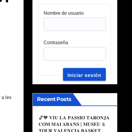
Nombre de usuario
Contraseña
 a les
Recent Posts
🏀🧡 𝐕𝐈𝐔 𝐋𝐀 𝐏𝐀𝐒𝐒𝐈𝐎́ 𝐓𝐀𝐑𝐎𝐍𝐉𝐀
𝐂𝐎𝐌 𝐌𝐀𝐈 𝐀𝐁𝐀𝐍𝐒 | 𝐌𝐔𝐒𝐄𝐔 &
𝐓𝐎𝐔𝐑 𝐕𝐀𝐋𝐄𝐍𝐂𝐈𝐀 𝐁𝐀𝐒𝐊𝐄𝐓