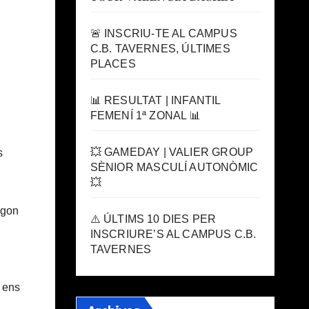
🚨 INSCRIU-TE AL CAMPUS
C.B. TAVERNES, ÚLTIMES
PLACES
📊 RESULTAT | INFANTIL
FEMENÍ 1ª ZONAL 📊
💥 GAMEDAY | VALIER GROUP
s
SÈNIOR MASCULÍ AUTONÒMIC
💥
egon
⚠️ ÚLTIMS 10 DIES PER
INSCRIURE’S AL CAMPUS C.B.
TAVERNES
e ens