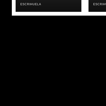
𝐓𝐎𝐔𝐑 𝐕𝐀𝐋𝐄𝐍𝐂𝐈𝐀
ÚLT
𝐁𝐀𝐒𝐊𝐄𝐓
ESCRIHUELA
ESCRIH