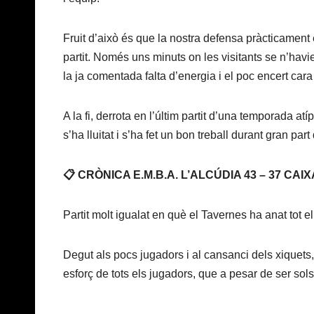
Fruit d’això és que la nostra defensa pràcticament 
partit. Només uns minuts on les visitants se n’havi
la ja comentada falta d’energia i el poc encert cara 
A la fi, derrota en l’últim partit d’una temporada at
s’ha lluitat i s’ha fet un bon treball durant gran par
📋 CRÒNICA E.M.B.A. L’ALCÚDIA 43 – 37 C
Partit molt igualat en què el Tavernes ha anat tot el
Degut als pocs jugadors i al cansanci dels xiquets, n
esforç de tots els jugadors, que a pesar de ser sols 