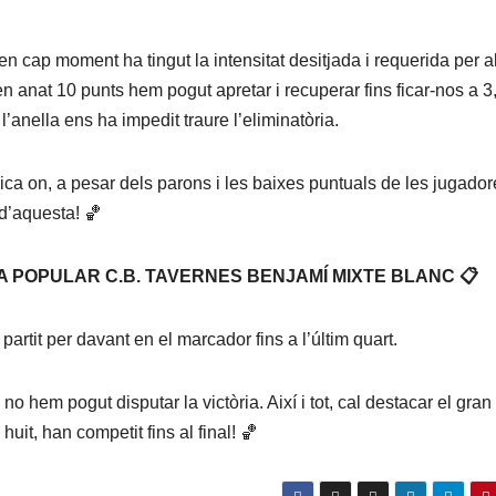
en cap moment ha tingut la intensitat desitjada i requerida per a
en anat 10 punts hem pogut apretar i recuperar fins ficar-nos a 3
l’anella ens ha impedit traure l’eliminatòria.
ípica on, a pesar dels parons i les baixes puntuals de les jugador
t d’aquesta! 🏀
AIXA POPULAR C.B. TAVERNES BENJAMÍ MIXTE BLANC 📋
 partit per davant en el marcador fins a l’últim quart.
o hem pogut disputar la victòria. Així i tot, cal destacar el gran
huit, han competit fins al final! 🏀