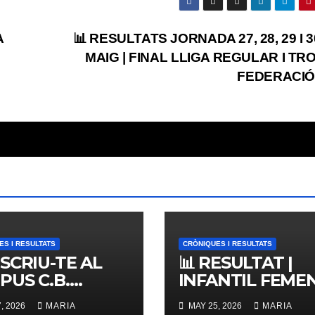
A
📊 RESULTATS JORNADA 27, 28, 29 I 
MAIG | FINAL LLIGA REGULAR I TR
FEDERACIÓ
ES I RESULTATS
CRÒNIQUES I RESULTATS
NSCRIU-TE AL
📊 RESULTAT |
PUS C.B.
INFANTIL FEMENÍ
ERNES,
ZONAL 📊
, 2026
MARIA
MAY 25, 2026
MARIA