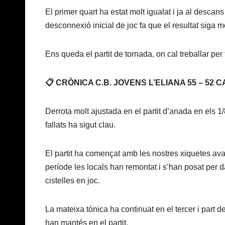
El primer quart ha estat molt igualat i ja al descans
desconnexió inicial de joc fa que el resultat siga m
Ens queda el partit de tornada, on cal treballar per f
📋 CRÒNICA C.B. JOVENS L’ELIANA 55 – 52
Derrota molt ajustada en el partit d’anada en els 1/8
fallats ha sigut clau.
El partit ha començat amb les nostres xiquetes ava
període les locals han remontat i s’han posat per 
cistelles en joc.
La mateixa tònica ha continuat en el tercer i part
han mantés en el partit.