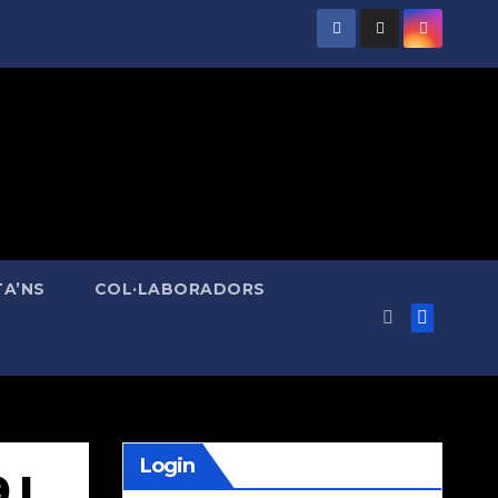
A’NS
COL·LABORADORS
Login
 I