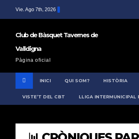
Saltar
Vie. Ago 7th, 2026
al
contenido
Club de Bàsquet Tavernes de
Valldigna
Pàgina oficial
INICI
QUI SOM?
HISTÒRIA
VISTE’T DEL CBT
LLIGA INTERMUNICIPAL 
📊 CRÒNIQUES PART