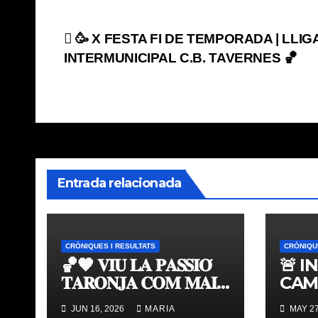
Navegación
🥳 X FESTA FI DE TEMPORADA | LLIG
INTERMUNICIPAL C.B. TAVERNES 🏀
de
entradas
Entrada relacionada
CRÒNIQUES I RESULTATS
CRÒNIQU
🏀🧡 𝐕𝐈𝐔 𝐋𝐀 𝐏𝐀𝐒𝐒𝐈𝐎́
🚨 I
𝐓𝐀𝐑𝐎𝐍𝐉𝐀 𝐂𝐎𝐌 𝐌𝐀𝐈
CAM
𝐀𝐁𝐀𝐍𝐒 | 𝐌𝐔𝐒𝐄𝐔 &
TAV
JUN 16, 2026
MARIA
MAY 27