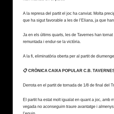
A la represa del partit el joc ha canviat. Molta prec
que ha sigut favorable a les de l’Eliana, ja que han
Ja en els últims quarts, les de Tavernes han tornat a
remuntada i endur-se la victòria.
A la fi, eliminatòria oberta per al partit de diumen
📋 CRÒNICA CAIXA POPULAR C.B. TAVERNES 
Derrota en el partit de tornada de 1/8 de final del T
El partit ha estat molt igualat en quant a joc, amb 
vegada no aconseguim traure avantatge i almenys anar
l’equip.