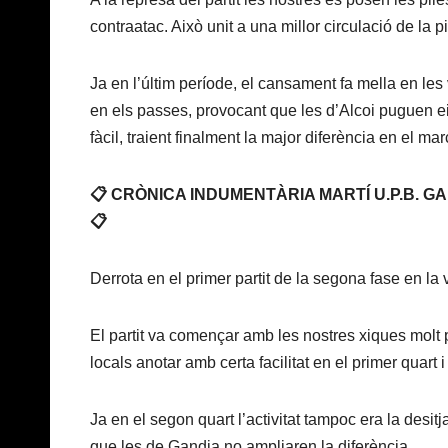
contraatac. Això unit a una millor circulació de la pi
Ja en l’últim període, el cansament fa mella en les v
en els passes, provocant que les d’Alcoi puguen e
fàcil, traient finalment la major diferència en el mar
📋 CRÒNICA INDUMENTÀRIA MARTÍ U.P.B. G
📋
Derrota en el primer partit de la segona fase en la vi
El partit va començar amb les nostres xiques molt 
locals anotar amb certa facilitat en el primer quart 
Ja en el segon quart l’activitat tampoc era la desit
que les de Gandia no ampliaren la diferència.