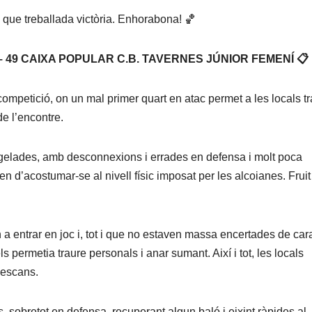
 que treballada victòria. Enhorabona! 🏀
– 49 CAIXA POPULAR C.B. TAVERNES JÚNIOR FEMENÍ 📋
 competició, on un mal primer quart en atac permet a les locals t
de l’encontre.
 gelades, amb desconnexions i errades en defensa i molt poca
en d’acostumar-se al nivell físic imposat per les alcoianes. Fruit
 entrar en joc i, tot i que no estaven massa encertades de car
ls permetia traure personals i anar sumant. Així i tot, les locals
descans.
es, sobretot en defensa, recuperant algun baló i eixint ràpides al