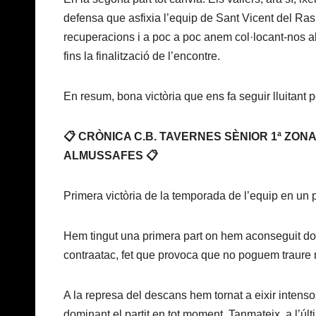
defensa que asfixia l’equip de Sant Vicent del R
recuperacions i a poc a poc anem col·locant-nos a
fins la finalització de l’encontre.
En resum, bona victòria que ens fa seguir lluitant p
📋 CRÒNICA C.B. TAVERNES SÈNIOR 1ª ZON
ALMUSSAFES 📋
Primera victòria de la temporada de l’equip en un part
Hem tingut una primera part on hem aconseguit domi
contraatac, fet que provoca que no poguem traure 
A la represa del descans hem tornat a eixir intens
dominant el partit en tot moment. Tanmateix, a l’últ