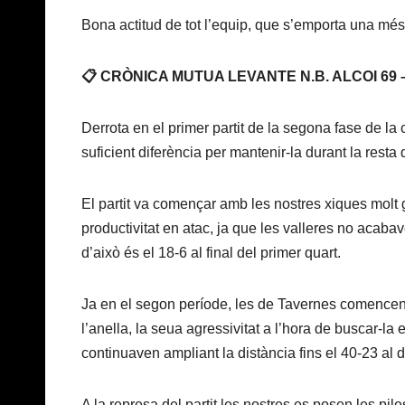
Bona actitud de tot l’equip, que s’emporta una més
📋 CRÒNICA MUTUA LEVANTE N.B. ALCOI 69 
Derrota en el primer partit de la segona fase de la
suficient diferència per mantenir-la durant la resta 
El partit va començar amb les nostres xiques molt
productivitat en atac, ja que les valleres no acabav
d’això és el 18-6 al final del primer quart.
Ja en el segon període, les de Tavernes comencen a
l’anella, la seua agressivitat a l’hora de buscar-la e
continuaven ampliant la distància fins el 40-23 al 
A la represa del partit les nostres es posen les pil