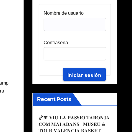
Nombre de usuario
Contraseña
 camp
tra
Recent Posts
🏀🧡 𝐕𝐈𝐔 𝐋𝐀 𝐏𝐀𝐒𝐒𝐈𝐎́ 𝐓𝐀𝐑𝐎𝐍𝐉𝐀
𝐂𝐎𝐌 𝐌𝐀𝐈 𝐀𝐁𝐀𝐍𝐒 | 𝐌𝐔𝐒𝐄𝐔 &
𝐓𝐎𝐔𝐑 𝐕𝐀𝐋𝐄𝐍𝐂𝐈𝐀 𝐁𝐀𝐒𝐊𝐄𝐓