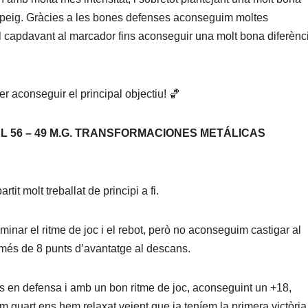
aspeig. Gràcies a les bones defenses aconseguim moltes
l capdavant al marcador fins aconseguir una molt bona diferènc
er aconseguir el principal objectiu! 🏀
AL 56 – 49 M.G. TRANSFORMACIONES METÁLICAS
it molt treballat de principi a fi.
nar el ritme de joc i el rebot, però no aconseguim castigar al
més de 8 punts d’avantatge al descans.
os en defensa i amb un bon ritme de joc, aconseguint un +18,
im quart ens hem relaxat veient que ja teníem la primera victòria