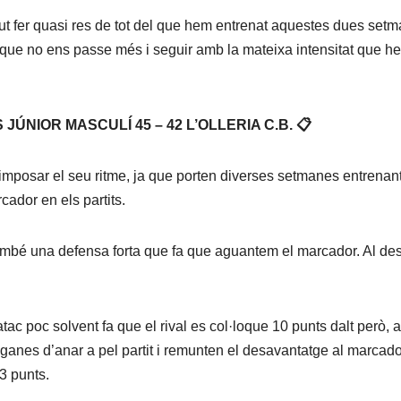
gut fer quasi res de tot del que hem entrenat aquestes dues set
 que no ens passe més i seguir amb la mateixa intensitat que h
ÚNIOR MASCULÍ 45 – 42 L’OLLERIA C.B. 📋
an imposar el seu ritme, ja que porten diverses setmanes entrenan
rcador en els partits.
 també una defensa forta que fa que aguantem el marcador. Al d
atac poc solvent fa que el rival es col·loque 10 punts dalt però, a
es ganes d’anar a pel partit i remunten el desavantatge al marcado
3 punts.