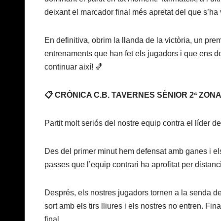
deixant el marcador final més apretat del que s’ha vi
En definitiva, obrim la llanda de la victòria, un 
entrenaments que han fet els jugadors i que ens do
continuar així! 🏀
📋 CRÒNICA C.B. TAVERNES SÈNIOR 2ª ZONAL 
Partit molt seriós del nostre equip contra el líder d
Des del primer minut hem defensat amb ganes i els
passes que l’equip contrari ha aprofitat per distanc
Després, els nostres jugadors tornen a la senda de 
sort amb els tirs lliures i els nostres no entren. Fin
final.