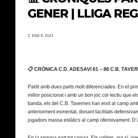
GENER | LLIGA REG
ENE 9, 2023
📋 CRÒNICA C.D. ADESAVI 61 – 86 C.B. TA
Partit amb dues parts molt diferenciades. En el pri
millor posicionat i amb un bon joc col·lectiu que els
banda, els del C.B. Tavernes han eixit al camp amb f
anteriorment esmentat, donant facilitats defensivam
jugadors massa estàtics al camp ofensivament. D’a
En la segona part tot canvia. Els vallers, ara sí, i