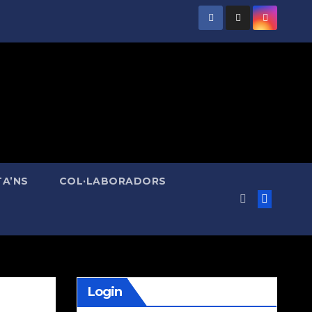
A’NS
COL·LABORADORS
Login