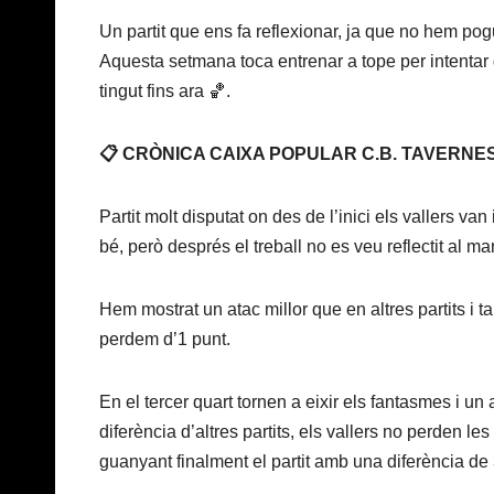
Un partit que ens fa reflexionar, ja que no hem po
Aquesta setmana toca entrenar a tope per intentar
tingut fins ara 🏀.
📋 CRÒNICA CAIXA POPULAR C.B. TAVERNES J
Partit molt disputat on des de l’inici els vallers v
bé, però després el treball no es veu reflectit al ma
Hem mostrat un atac millor que en altres partits i
perdem d’1 punt.
En el tercer quart tornen a eixir els fantasmes i un 
diferència d’altres partits, els vallers no perden l
guanyant finalment el partit amb una diferència de 