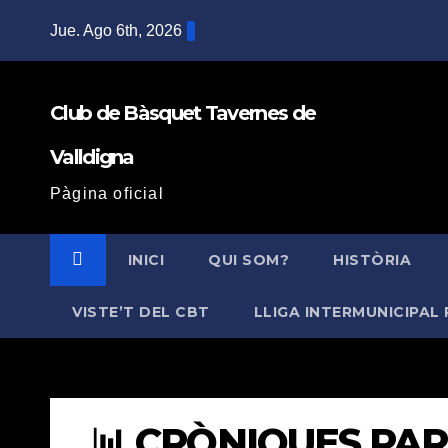
Saltar
Jue. Ago 6th, 2026
al
contenido
Club de Bàsquet Tavernes de
Valldigna
Pàgina oficial
INICI
QUI SOM?
HISTÒRIA
VISTE’T DEL CBT
LLIGA INTERMUNICIPAL 
📊 CRÒNIQUES PAR