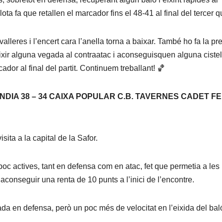
lota fa que retallen el marcador fins el 48-41 al final del tercer q
alleres i l’encert cara l’anella torna a baixar. També ho fa la pr
ixir alguna vegada al contraatac i aconseguisquen alguna cistel
cador al final del partit. Continuem treballant! 🏀
ANDIA 38 – 34 CAIXA POPULAR C.B. TAVERNES CADET F
sita a la capital de la Safor.
poc actives, tant en defensa com en atac, fet que permetia a les
i aconseguir una renta de 10 punts a l’inici de l’encontre.
jada en defensa, però un poc més de velocitat en l’eixida del bal