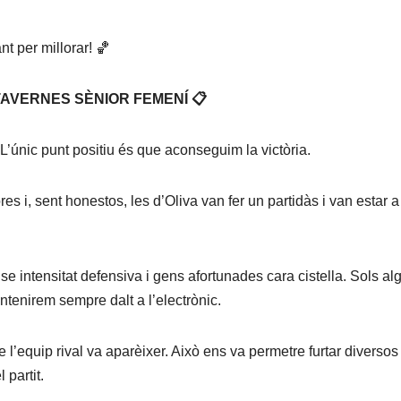
nt per millorar! 🏀
. TAVERNES SÈNIOR FEMENÍ 📋
 L’únic punt positiu és que aconseguim la victòria.
es i, sent honestos, les d’Oliva van fer un partidàs i van estar a
e intensitat defensiva i gens afortunades cara cistella. Sols al
ntenirem sempre dalt a l’electrònic.
 l’equip rival va aparèixer. Això ens va permetre furtar diversos
 partit.