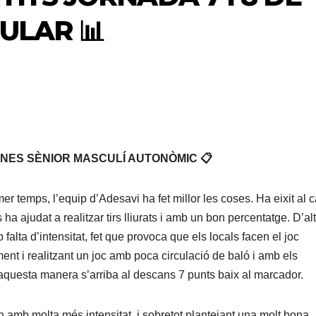
ULAR 📊
VERNES SÈNIOR MASCULÍ AUTONÒMIC 📋
mer temps, l’equip d’Adesavi ha fet millor les coses. Ha eixit al
 ha ajudat a realitzar tirs lliurats i amb un bon percentatge. D’al
alta d’intensitat, fet que provoca que els locals facen el joc
ent i realitzant un joc amb poca circulació de baló i amb els
questa manera s’arriba al descans 7 punts baix al marcador.
xen amb molta més intensitat, i sobretot plantejant una molt bona