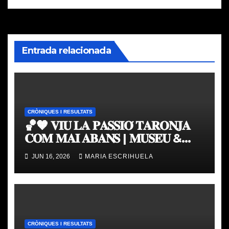
entradas
Entrada relacionada
CRÒNIQUES I RESULTATS
🏀🧡 𝐕𝐈𝐔 𝐋𝐀 𝐏𝐀𝐒𝐒𝐈𝐎́ 𝐓𝐀𝐑𝐎𝐍𝐉𝐀
𝐂𝐎𝐌 𝐌𝐀𝐈 𝐀𝐁𝐀𝐍𝐒 | 𝐌𝐔𝐒𝐄𝐔 &
𝐓𝐎𝐔𝐑 𝐕𝐀𝐋𝐄𝐍𝐂𝐈𝐀 𝐁𝐀𝐒𝐊𝐄𝐓
JUN 16, 2026
MARIA ESCRIHUELA
CRÒNIQUES I RESULTATS