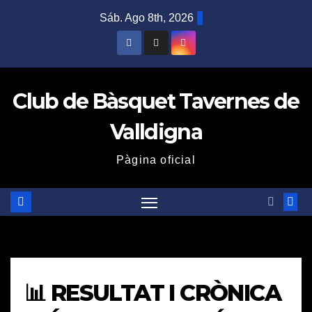
Saltar
Sáb. Ago 8th, 2026
al
contenido
Club de Bàsquet Tavernes de
Valldigna
Pàgina oficial
📊 RESULTAT I CRÒNICA