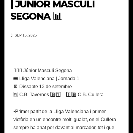
| JÚNIOR MASCULÍ
SEGONA 📊
SEP 15, 2025
⛹🏽‍♂️ Júnior Masculí Segona
🎟️ Lliga Valenciana | Jornada 1
📆 Dissabte 13 de setembre
🆚 C.B. Tavernes 6️⃣1️⃣ – 5️⃣6️⃣ C.B. Cullera
▪️Primer partit de la Lliga Valenciana i primer
victòria en un encontre molt igualat, on el Cullera
sempre ha anat per davant al marcador, tot i que