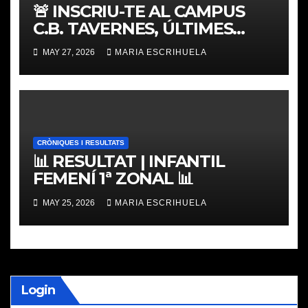
🚨 INSCRIU-TE AL CAMPUS
C.B. TAVERNES, ÚLTIMES
PLACES
MAY 27, 2026
MARIA ESCRIHUELA
CRÒNIQUES I RESULTATS
📊 RESULTAT | INFANTIL
FEMENÍ 1ª ZONAL 📊
MAY 25, 2026
MARIA ESCRIHUELA
Login