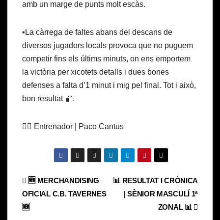
amb un marge de punts molt escàs.
▪️La càrrega de faltes abans del descans de
diversos jugadors locals provoca que no puguem
competir fins els últims minuts, on ens emportem
la victòria per xicotets detalls i dues bones
defenses a falta d’1 minut i mig pel final. Tot i això,
bon resultat 🏀.
✍🏼 Entrenador | Paco Cantus
Navegación
🆕 MERCHANDISING
📊 RESULTAT I CRÒNICA
OFICIAL C.B. TAVERNES
| SÈNIOR MASCULÍ 1ª
de
🆕
ZONAL 📊