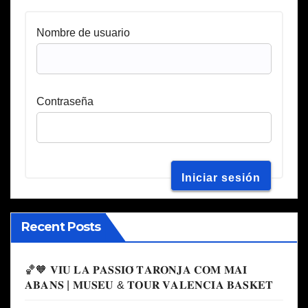
Nombre de usuario
Contraseña
Recent Posts
🏀🧡 𝐕𝐈𝐔 𝐋𝐀 𝐏𝐀𝐒𝐒𝐈𝐎́ 𝐓𝐀𝐑𝐎𝐍𝐉𝐀 𝐂𝐎𝐌 𝐌𝐀𝐈
𝐀𝐁𝐀𝐍𝐒 | 𝐌𝐔𝐒𝐄𝐔 & 𝐓𝐎𝐔𝐑 𝐕𝐀𝐋𝐄𝐍𝐂𝐈𝐀 𝐁𝐀𝐒𝐊𝐄𝐓