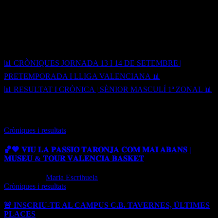
▪️A la segona meitat les locals han eixit un poc més encertades al tir,
però tot i això, les nostres han sabut mantindre el nivell i s’han
emportat la primera victòria de la temporada 🏀.
✍🏼 Entrenador | Juan Ferrando
Navegación
📊 CRÒNIQUES JORNADA 13 I 14 DE SETEMBRE |
de
PRETEMPORADA I LLIGA VALENCIANA 📊
entradas
📊 RESULTAT I CRÒNICA | SÈNIOR MASCULÍ 1ª ZONAL 📊
Entrada relacionada
Cròniques i resultats
🏀🧡 𝐕𝐈𝐔 𝐋𝐀 𝐏𝐀𝐒𝐒𝐈𝐎́ 𝐓𝐀𝐑𝐎𝐍𝐉𝐀 𝐂𝐎𝐌 𝐌𝐀𝐈 𝐀𝐁𝐀𝐍𝐒 |
𝐌𝐔𝐒𝐄𝐔 & 𝐓𝐎𝐔𝐑 𝐕𝐀𝐋𝐄𝐍𝐂𝐈𝐀 𝐁𝐀𝐒𝐊𝐄𝐓
Jun 16, 2026
Maria Escrihuela
Cròniques i resultats
🚨 INSCRIU-TE AL CAMPUS C.B. TAVERNES, ÚLTIMES
PLACES