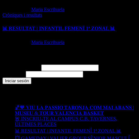
May 27, 2026
Maria Escrihuela
Cròniques i resultats
📊 RESULTAT | INFANTIL FEMENÍ 1ª ZONAL 📊
May 25, 2026
Maria Escrihuela
Login
Nombre de usuario
Contraseña
Recent Posts
🏀🧡 𝐕𝐈𝐔 𝐋𝐀 𝐏𝐀𝐒𝐒𝐈𝐎́ 𝐓𝐀𝐑𝐎𝐍𝐉𝐀 𝐂𝐎𝐌 𝐌𝐀𝐈 𝐀𝐁𝐀𝐍𝐒 |
𝐌𝐔𝐒𝐄𝐔 & 𝐓𝐎𝐔𝐑 𝐕𝐀𝐋𝐄𝐍𝐂𝐈𝐀 𝐁𝐀𝐒𝐊𝐄𝐓
🚨 INSCRIU-TE AL CAMPUS C.B. TAVERNES,
ÚLTIMES PLACES
📊 RESULTAT | INFANTIL FEMENÍ 1ª ZONAL 📊
💥 GAMEDAY | VALIER GROUP SÈNIOR MASCULÍ