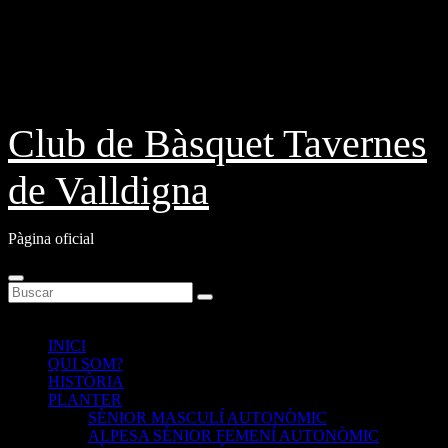
Saltar
Jue. Ago 6th, 2026
al
contenido
Club de Bàsquet Tavernes
de Valldigna
Pàgina oficial
INICI
QUI SOM?
HISTÒRIA
PLANTER
SÈNIOR MASCULÍ AUTONÒMIC
ALPESA SÈNIOR FEMENÍ AUTONÒMIC