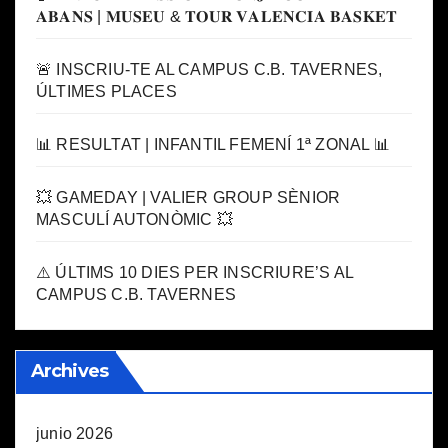
𝐀𝐁𝐀𝐍𝐒 | 𝐌𝐔𝐒𝐄𝐔 & 𝐓𝐎𝐔𝐑 𝐕𝐀𝐋𝐄𝐍𝐂𝐈𝐀 𝐁𝐀𝐒𝐊𝐄𝐓
🚨 INSCRIU-TE AL CAMPUS C.B. TAVERNES,
ÚLTIMES PLACES
📊 RESULTAT | INFANTIL FEMENÍ 1ª ZONAL 📊
💥 GAMEDAY | VALIER GROUP SÈNIOR
MASCULÍ AUTONÒMIC 💥
⚠️ ÚLTIMS 10 DIES PER INSCRIURE’S AL
CAMPUS C.B. TAVERNES
Archives
junio 2026