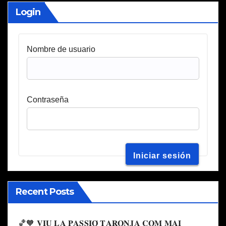
Login
Nombre de usuario
Contraseña
Recent Posts
🏀🧡 𝐕𝐈𝐔 𝐋𝐀 𝐏𝐀𝐒𝐒𝐈𝐎́ 𝐓𝐀𝐑𝐎𝐍𝐉𝐀 𝐂𝐎𝐌 𝐌𝐀𝐈