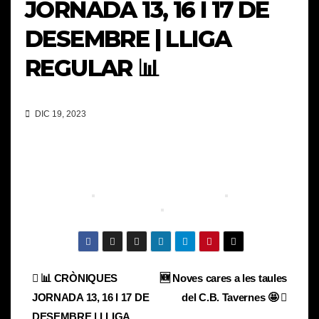
JORNADA 13, 16 I 17 DE
DESEMBRE | LLIGA
REGULAR 📊
DIC 19, 2023
Navegación
📊 CRÒNIQUES
🆕 Noves cares a les taules
JORNADA 13, 16 I 17 DE
del C.B. Tavernes 🤩
de
DESEMBRE | LLIGA