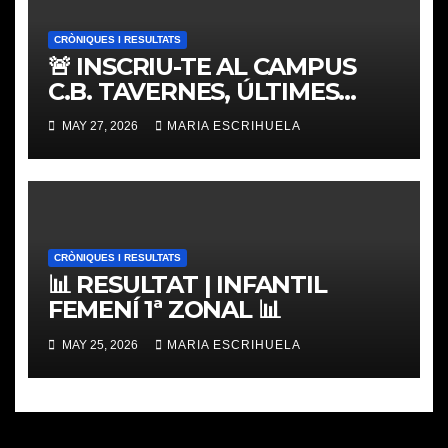
CRÒNIQUES I RESULTATS
🚨 INSCRIU-TE AL CAMPUS
C.B. TAVERNES, ÚLTIMES
PLACES
MAY 27, 2026
MARIA ESCRIHUELA
CRÒNIQUES I RESULTATS
📊 RESULTAT | INFANTIL
FEMENÍ 1ª ZONAL 📊
MAY 25, 2026
MARIA ESCRIHUELA