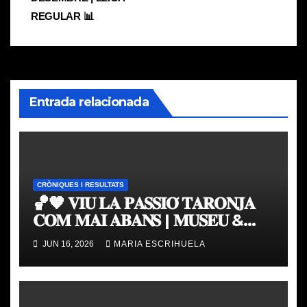
entradas
REGULAR 📊
Entrada relacionada
CRÒNIQUES I RESULTATS
🏀🧡 𝐕𝐈𝐔 𝐋𝐀 𝐏𝐀𝐒𝐒𝐈𝐎́ 𝐓𝐀𝐑𝐎𝐍𝐉𝐀
𝐂𝐎𝐌 𝐌𝐀𝐈 𝐀𝐁𝐀𝐍𝐒 | 𝐌𝐔𝐒𝐄𝐔 &
𝐓𝐎𝐔𝐑 𝐕𝐀𝐋𝐄𝐍𝐂𝐈𝐀 𝐁𝐀𝐒𝐊𝐄𝐓
JUN 16, 2026
MARIA ESCRIHUELA