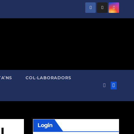
A’NS
COL·LABORADORS
Login
|