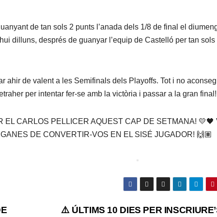
 guanyant de tan sols 2 punts l’anada dels 1/8 de final el diumen
l hui dilluns, després de guanyar l’equip de Castelló per tan sols
ar ahir de valent a les Semifinals dels Playoffs. Tot i no aconseg
raher per intentar fer-se amb la victòria i passar a la gran final!
AR EL CARLOS PELLICER AQUEST CAP DE SETMANA! 💛🖤
GANES DE CONVERTIR-VOS EN EL SISÉ JUGADOR! 🙌🏽
DE
⚠️ ÚLTIMS 10 DIES PER INSCRIURE’