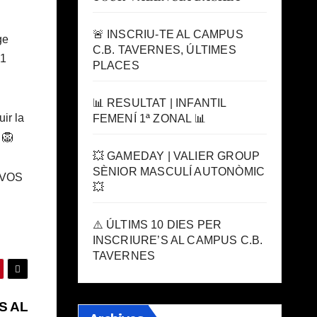
🚨 INSCRIU-TE AL CAMPUS
ge
C.B. TAVERNES, ÚLTIMES
 1
PLACES
📊 RESULTAT | INFANTIL
uir la
FEMENÍ 1ª ZONAL 📊
 🦁
💥 GAMEDAY | VALIER GROUP
SÈNIOR MASCULÍ AUTONÒMIC
 VOS
💥
⚠️ ÚLTIMS 10 DIES PER
INSCRIURE’S AL CAMPUS C.B.
TAVERNES
S AL