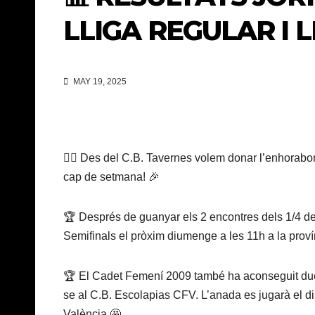
LLIGA REGULAR I 
MAY 19, 2025
👉🏽 Des del C.B. Tavernes volem donar l’enhorabon
cap de setmana! 🎉
🏆 Després de guanyar els 2 encontres dels 1/4 de 
Semifinals el pròxim diumenge a les 11h a la prov
🏆 El Cadet Femení 2009 també ha aconseguit dues vi
se al C.B. Escolapias CFV. L’anada es jugarà el di
València 🤩.