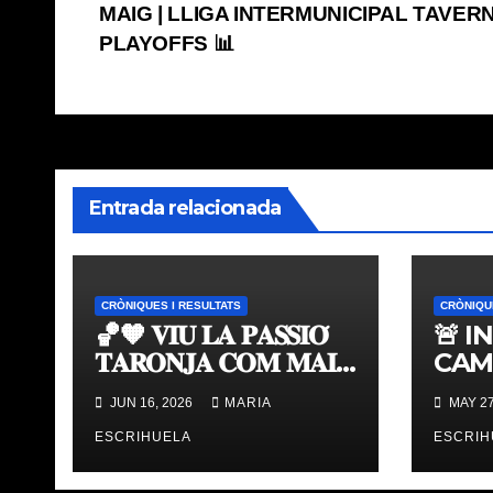
MAIG | LLIGA INTERMUNICIPAL TAVERN
de
PLAYOFFS 📊
entradas
Entrada relacionada
CRÒNIQUES I RESULTATS
CRÒNIQU
🏀🧡 𝐕𝐈𝐔 𝐋𝐀 𝐏𝐀𝐒𝐒𝐈𝐎́
🚨 I
𝐓𝐀𝐑𝐎𝐍𝐉𝐀 𝐂𝐎𝐌 𝐌𝐀𝐈
CAM
𝐀𝐁𝐀𝐍𝐒 | 𝐌𝐔𝐒𝐄𝐔 &
TAV
JUN 16, 2026
MARIA
MAY 27
𝐓𝐎𝐔𝐑 𝐕𝐀𝐋𝐄𝐍𝐂𝐈𝐀
ÚLT
𝐁𝐀𝐒𝐊𝐄𝐓
ESCRIHUELA
ESCRIH