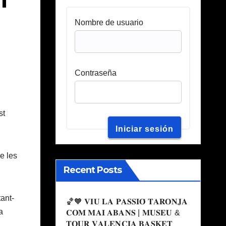
Nombre de usuario
Contraseña
st
e les
Recent Posts
ant-
🏀🧡 𝐕𝐈𝐔 𝐋𝐀 𝐏𝐀𝐒𝐒𝐈𝐎́ 𝐓𝐀𝐑𝐎𝐍𝐉𝐀
a
𝐂𝐎𝐌 𝐌𝐀𝐈 𝐀𝐁𝐀𝐍𝐒 | 𝐌𝐔𝐒𝐄𝐔 &
𝐓𝐎𝐔𝐑 𝐕𝐀𝐋𝐄𝐍𝐂𝐈𝐀 𝐁𝐀𝐒𝐊𝐄𝐓