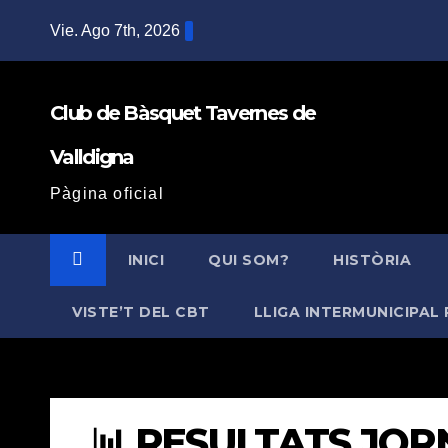
Saltar
Vie. Ago 7th, 2026
al
contenido
Club de Bàsquet Tavernes de
Valldigna
Pàgina oficial
INICI
QUI SOM?
HISTÒRIA
VISTE’T DEL CBT
LLIGA INTERMUNICIPAL 
📊 RESULTATS JORNA