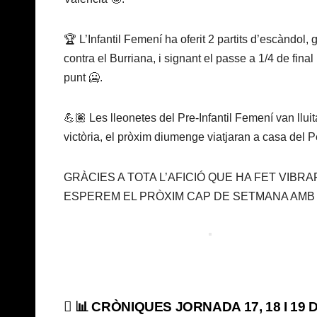
🏆 L’Infantil Femení ha oferit 2 partits d’escàndol,
contra el Burriana, i signant el passe a 1/4 de fina
punt 🥶.
💪🏽 Les lleonetes del Pre-Infantil Femení van lluit
victòria, el pròxim diumenge viatjaran a casa del Pet
GRÀCIES A TOTA L’AFICIÓ QUE HA FET VIBR
ESPEREM EL PRÒXIM CAP DE SETMANA AMB 
Navegación
📊 CRÒNIQUES JORNADA 17, 18 I 19 