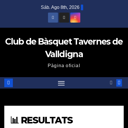
Saltar
Sáb. Ago 8th, 2026
al
contenido
Club de Bàsquet Tavernes de
Valldigna
Pàgina oficial
📊 RESULTATS