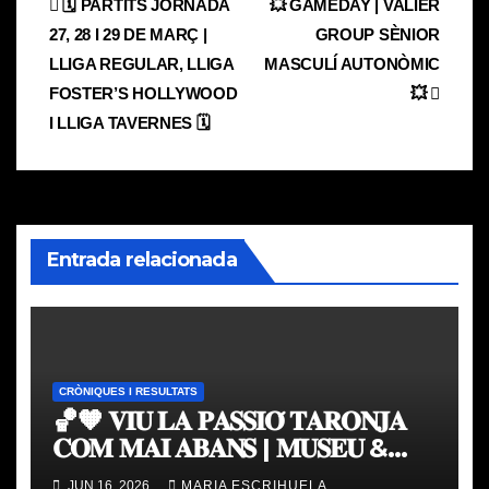
Navegación
🗓️ PARTITS JORNADA
💥 GAMEDAY | VALIER
27, 28 I 29 DE MARÇ |
GROUP SÈNIOR
de
LLIGA REGULAR, LLIGA
MASCULÍ AUTONÒMIC
entradas
FOSTER’S HOLLYWOOD
💥
I LLIGA TAVERNES 🗓️
Entrada relacionada
CRÒNIQUES I RESULTATS
🏀🧡 𝐕𝐈𝐔 𝐋𝐀 𝐏𝐀𝐒𝐒𝐈𝐎́ 𝐓𝐀𝐑𝐎𝐍𝐉𝐀
𝐂𝐎𝐌 𝐌𝐀𝐈 𝐀𝐁𝐀𝐍𝐒 | 𝐌𝐔𝐒𝐄𝐔 &
𝐓𝐎𝐔𝐑 𝐕𝐀𝐋𝐄𝐍𝐂𝐈𝐀 𝐁𝐀𝐒𝐊𝐄𝐓
JUN 16, 2026
MARIA ESCRIHUELA