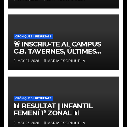
CRÒNIQUES I RESULTATS
🚨 INSCRIU-TE AL CAMPUS
C.B. TAVERNES, ÚLTIMES
PLACES
MAY 27, 2026
MARIA ESCRIHUELA
CRÒNIQUES I RESULTATS
📊 RESULTAT | INFANTIL
FEMENÍ 1ª ZONAL 📊
MAY 25, 2026
MARIA ESCRIHUELA