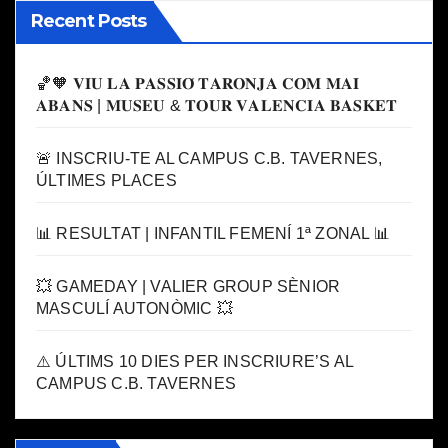
Recent Posts
🏀🧡 𝐕𝐈𝐔 𝐋𝐀 𝐏𝐀𝐒𝐒𝐈𝐎́ 𝐓𝐀𝐑𝐎𝐍𝐉𝐀 𝐂𝐎𝐌 𝐌𝐀𝐈
𝐀𝐁𝐀𝐍𝐒 | 𝐌𝐔𝐒𝐄𝐔 & 𝐓𝐎𝐔𝐑 𝐕𝐀𝐋𝐄𝐍𝐂𝐈𝐀 𝐁𝐀𝐒𝐊𝐄𝐓
🚨 INSCRIU-TE AL CAMPUS C.B. TAVERNES,
ÚLTIMES PLACES
📊 RESULTAT | INFANTIL FEMENÍ 1ª ZONAL 📊
💥 GAMEDAY | VALIER GROUP SÈNIOR
MASCULÍ AUTONÒMIC 💥
⚠️ ÚLTIMS 10 DIES PER INSCRIURE’S AL
CAMPUS C.B. TAVERNES