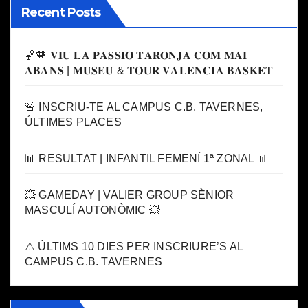
Recent Posts
🏀🧡 𝐕𝐈𝐔 𝐋𝐀 𝐏𝐀𝐒𝐒𝐈𝐎́ 𝐓𝐀𝐑𝐎𝐍𝐉𝐀 𝐂𝐎𝐌 𝐌𝐀𝐈
𝐀𝐁𝐀𝐍𝐒 | 𝐌𝐔𝐒𝐄𝐔 & 𝐓𝐎𝐔𝐑 𝐕𝐀𝐋𝐄𝐍𝐂𝐈𝐀 𝐁𝐀𝐒𝐊𝐄𝐓
🚨 INSCRIU-TE AL CAMPUS C.B. TAVERNES,
ÚLTIMES PLACES
📊 RESULTAT | INFANTIL FEMENÍ 1ª ZONAL 📊
💥 GAMEDAY | VALIER GROUP SÈNIOR
MASCULÍ AUTONÒMIC 💥
⚠️ ÚLTIMS 10 DIES PER INSCRIURE’S AL
CAMPUS C.B. TAVERNES