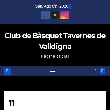
Saltar
Sáb. Ago 8th, 2026
al
contenido
Club de Bàsquet Tavernes de
Valldigna
Pàgina oficial
11