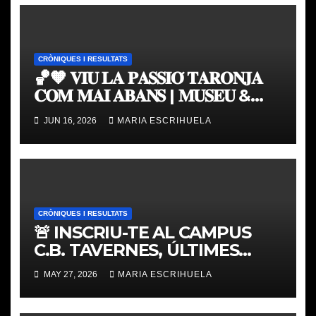
CRÒNIQUES I RESULTATS
🏀🧡 𝐕𝐈𝐔 𝐋𝐀 𝐏𝐀𝐒𝐒𝐈𝐎́ 𝐓𝐀𝐑𝐎𝐍𝐉𝐀
𝐂𝐎𝐌 𝐌𝐀𝐈 𝐀𝐁𝐀𝐍𝐒 | 𝐌𝐔𝐒𝐄𝐔 &
𝐓𝐎𝐔𝐑 𝐕𝐀𝐋𝐄𝐍𝐂𝐈𝐀 𝐁𝐀𝐒𝐊𝐄𝐓
JUN 16, 2026
MARIA ESCRIHUELA
CRÒNIQUES I RESULTATS
🚨 INSCRIU-TE AL CAMPUS
C.B. TAVERNES, ÚLTIMES
PLACES
MAY 27, 2026
MARIA ESCRIHUELA