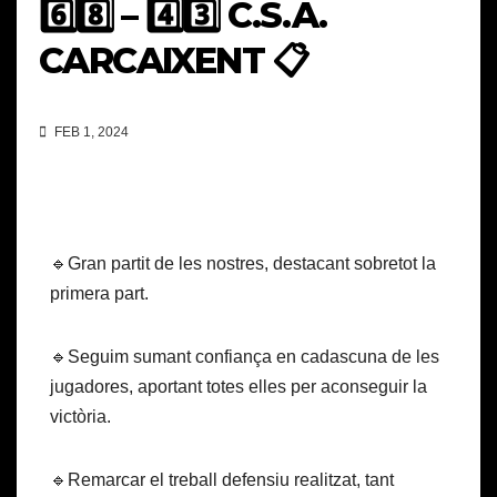
6️⃣8️⃣ – 4️⃣3️⃣ C.S.A.
CARCAIXENT 📋
FEB 1, 2024
🔹Gran partit de les nostres, destacant sobretot la
primera part.
🔹Seguim sumant confiança en cadascuna de les
jugadores, aportant totes elles per aconseguir la
victòria.
🔹Remarcar el treball defensiu realitzat, tant