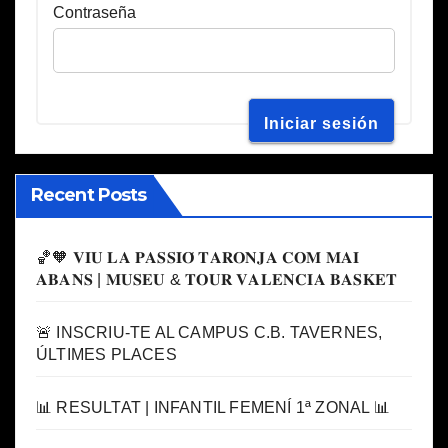
Contraseña
Recent Posts
🏀🧡 𝐕𝐈𝐔 𝐋𝐀 𝐏𝐀𝐒𝐒𝐈𝐎́ 𝐓𝐀𝐑𝐎𝐍𝐉𝐀 𝐂𝐎𝐌 𝐌𝐀𝐈
𝐀𝐁𝐀𝐍𝐒 | 𝐌𝐔𝐒𝐄𝐔 & 𝐓𝐎𝐔𝐑 𝐕𝐀𝐋𝐄𝐍𝐂𝐈𝐀 𝐁𝐀𝐒𝐊𝐄𝐓
🚨 INSCRIU-TE AL CAMPUS C.B. TAVERNES,
ÚLTIMES PLACES
📊 RESULTAT | INFANTIL FEMENÍ 1ª ZONAL 📊