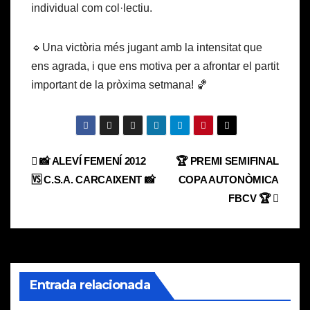
individual com col·lectiu.
🔹Una victòria més jugant amb la intensitat que
ens agrada, i que ens motiva per a afrontar el partit
important de la pròxima setmana! 🏀
Navegación
📸 ALEVÍ FEMENÍ 2012
🏆 PREMI SEMIFINAL
🆚 C.S.A. CARCAIXENT 📸
COPA AUTONÒMICA
de
FBCV 🏆
entradas
Entrada relacionada