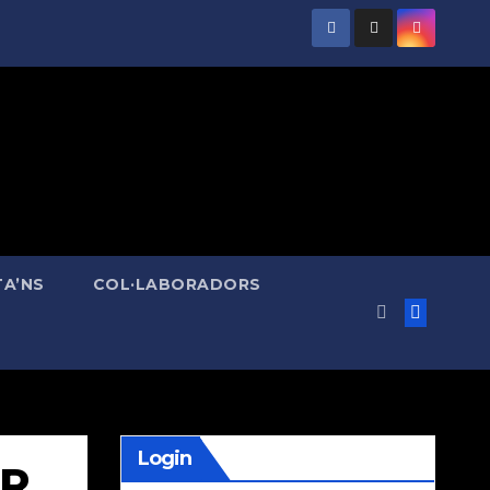
A’NS
COL·LABORADORS
Login
OR