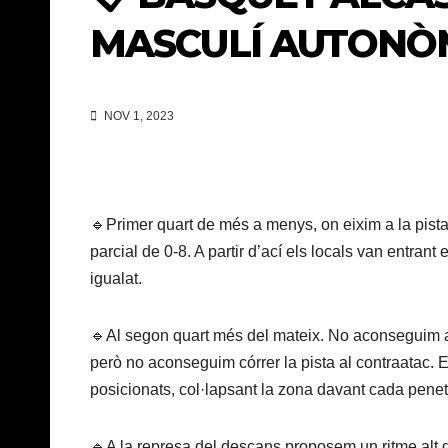
MASCULÍ AUTONÒM
NOV 1, 2023
🔹Primer quart de més a menys, on eixim a la pist
parcial de 0-8. A partir d’ací els locals van entrant
igualat.
🔹Al segon quart més del mateix. No aconseguim ac
però no aconseguim córrer la pista al contraatac. En
posicionats, col·lapsant la zona davant cada penetr
🔹A la represa del descans proposem un ritme alt 