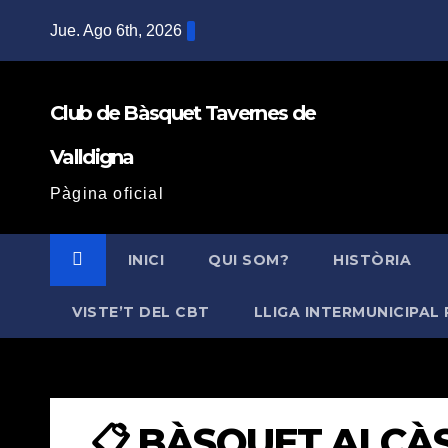
Saltar
Jue. Ago 6th, 2026
al
contenido
Club de Bàsquet Tavernes de
Valldigna
Pàgina oficial
INICI
QUI SOM?
HISTÒRIA
VISTE’T DEL CBT
LLIGA INTERMUNICIPAL 
📋 BÀSQUET ALCÀSSE