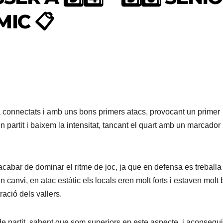
IC 📋
a connectats i amb uns bons primers atacs, provocant un primer
 en partit i baixem la intensitat, tancant el quart amb un marcador
abar de dominar el ritme de joc, ja que en defensa es treballa
 canvi, en atac estàtic els locals eren molt forts i estaven molt
ació dels vallers.
de partit, sabent que som superiors en este aspecte, i aconsegu