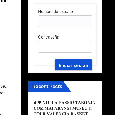
Nombre de usuario
Contraseña
Recent Posts
 bé,
 ben
🏀🧡 𝐕𝐈𝐔 𝐋𝐀 𝐏𝐀𝐒𝐒𝐈𝐎́ 𝐓𝐀𝐑𝐎𝐍𝐉𝐀
𝐂𝐎𝐌 𝐌𝐀𝐈 𝐀𝐁𝐀𝐍𝐒 | 𝐌𝐔𝐒𝐄𝐔 &
𝐓𝐎𝐔𝐑 𝐕𝐀𝐋𝐄𝐍𝐂𝐈𝐀 𝐁𝐀𝐒𝐊𝐄𝐓
im