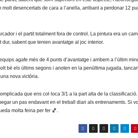
 molt desencertats de cara a l’anella, arribant a perdonar 12 pu
cador i el partit totalment fora de control. La pintura era un ca
 dur, sabent que tenien avantatge al joc interior.
quips agafe més de 4 punts d’avantatge i arribem a l’últim min
t bé els últims segons i anoten en la penúltima jugada, tancan
una nova victòria.
complicada que ens col·loca 3/1 a la part alta de la classificació.
egar un pas endavant en el treball diari als entrenaments. Si v
ueda molta feina per fer 🏀.