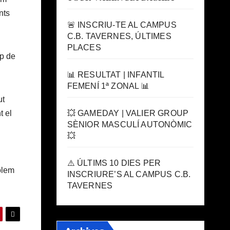
nts
🚨 INSCRIU-TE AL CAMPUS
C.B. TAVERNES, ÚLTIMES
PLACES
mp de
📊 RESULTAT | INFANTIL
FEMENÍ 1ª ZONAL 📊
ut
💥 GAMEDAY | VALIER GROUP
t el
SÈNIOR MASCULÍ AUTONÒMIC
💥
⚠️ ÚLTIMS 10 DIES PER
olem
INSCRIURE’S AL CAMPUS C.B.
TAVERNES