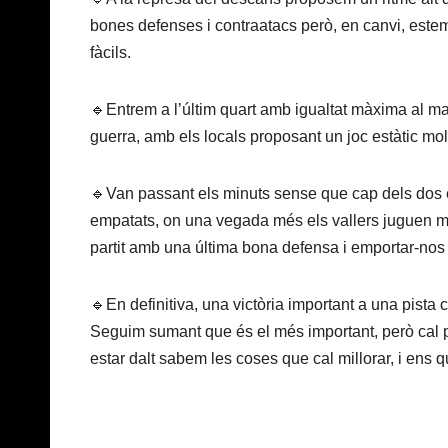
bones defenses i contraatacs però, en canvi, estem
fàcils.
🔹Entrem a l’últim quart amb igualtat màxima al mar
guerra, amb els locals proposant un joc estàtic molt
🔹Van passant els minuts sense que cap dels dos e
empatats, on una vegada més els vallers juguen mol
partit amb una última bona defensa i emportar-nos 
🔹En definitiva, una victòria important a una pista 
Seguim sumant que és el més important, però cal p
estar dalt sabem les coses que cal millorar, i ens q