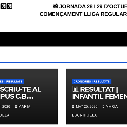
️⃣6️⃣
📸 JORNADA 28 I 29 D’OCTUB
COMENÇAMENT LLIGA REGULAR
ES I RESULTATS
CRÒNIQUES I RESULTATS
NSCRIU-TE AL
📊 RESULTAT |
PUS C.B.
INFANTIL FEMENÍ
ERNES,
ZONAL 📊
, 2026
MARIA
MAY 25, 2026
MARIA
IMES PLACES
UELA
ESCRIHUELA