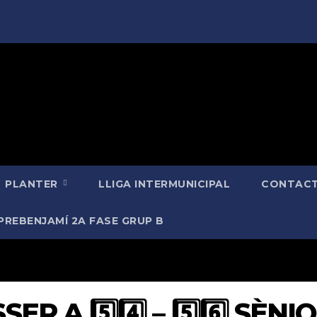
PLANTER
LLIGA INTERMUNICIPAL
CONTACT
PREBENJAMÍ 2A FASE GRUP B
R A 5️⃣4️⃣ – 5️⃣6️⃣ SÈNI