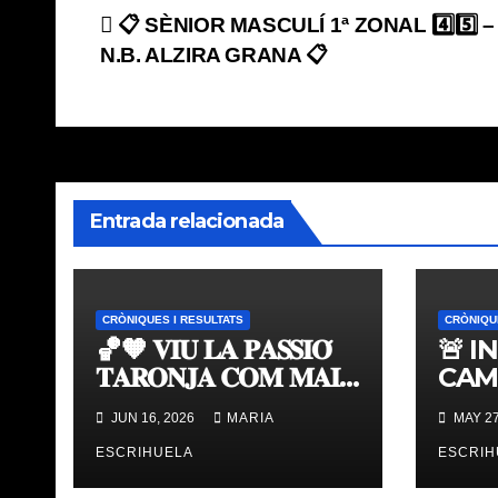
Navegación
📋 SÈNIOR MASCULÍ 1ª ZONAL 4️⃣5️⃣ – 6
N.B. ALZIRA GRANA 📋
de
entradas
Entrada relacionada
CRÒNIQUES I RESULTATS
CRÒNIQU
🏀🧡 𝐕𝐈𝐔 𝐋𝐀 𝐏𝐀𝐒𝐒𝐈𝐎́
🚨 I
𝐓𝐀𝐑𝐎𝐍𝐉𝐀 𝐂𝐎𝐌 𝐌𝐀𝐈
CAM
𝐀𝐁𝐀𝐍𝐒 | 𝐌𝐔𝐒𝐄𝐔 &
TAV
JUN 16, 2026
MARIA
MAY 27
𝐓𝐎𝐔𝐑 𝐕𝐀𝐋𝐄𝐍𝐂𝐈𝐀
ÚLT
𝐁𝐀𝐒𝐊𝐄𝐓
ESCRIHUELA
ESCRIH