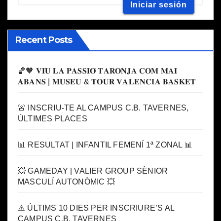
Recent Posts
🏀🧡 𝐕𝐈𝐔 𝐋𝐀 𝐏𝐀𝐒𝐒𝐈𝐎́ 𝐓𝐀𝐑𝐎𝐍𝐉𝐀 𝐂𝐎𝐌 𝐌𝐀𝐈
𝐀𝐁𝐀𝐍𝐒 | 𝐌𝐔𝐒𝐄𝐔 & 𝐓𝐎𝐔𝐑 𝐕𝐀𝐋𝐄𝐍𝐂𝐈𝐀 𝐁𝐀𝐒𝐊𝐄𝐓
🚨 INSCRIU-TE AL CAMPUS C.B. TAVERNES,
ÚLTIMES PLACES
📊 RESULTAT | INFANTIL FEMENÍ 1ª ZONAL 📊
💥 GAMEDAY | VALIER GROUP SÈNIOR
MASCULÍ AUTONÒMIC 💥
⚠️ ÚLTIMS 10 DIES PER INSCRIURE’S AL
CAMPUS C.B. TAVERNES