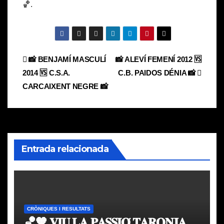
🏀.
Navegación
📸 BENJAMÍ MASCULÍ
📸 ALEVÍ FEMENÍ 2012 🆚
2014 🆚 C.S.A.
C.B. PAIDOS DÉNIA 📸
de
CARCAIXENT NEGRE 📸
entradas
Entrada relacionada
CRÒNIQUES I RESULTATS
🏀🧡 𝐕𝐈𝐔 𝐋𝐀 𝐏𝐀𝐒𝐒𝐈𝐎́ 𝐓𝐀𝐑𝐎𝐍𝐉𝐀