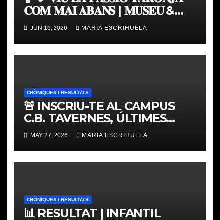
𝐂𝐎𝐌 𝐌𝐀𝐈 𝐀𝐁𝐀𝐍𝐒 | 𝐌𝐔𝐒𝐄𝐔 &
𝐓𝐎𝐔𝐑 𝐕𝐀𝐋𝐄𝐍𝐂𝐈𝐀 𝐁𝐀𝐒𝐊𝐄𝐓
JUN 16, 2026
MARIA ESCRIHUELA
CRÒNIQUES I RESULTATS
🚨 INSCRIU-TE AL CAMPUS
C.B. TAVERNES, ÚLTIMES
PLACES
MAY 27, 2026
MARIA ESCRIHUELA
CRÒNIQUES I RESULTATS
📊 RESULTAT | INFANTIL