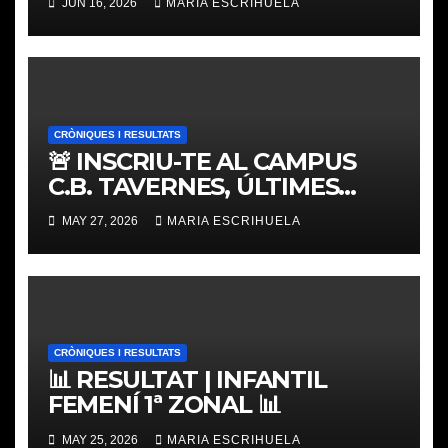
JUN 16, 2026
MARIA ESCRIHUELA
CRÒNIQUES I RESULTATS
🚨 INSCRIU-TE AL CAMPUS
C.B. TAVERNES, ÚLTIMES
PLACES
MAY 27, 2026
MARIA ESCRIHUELA
CRÒNIQUES I RESULTATS
📊 RESULTAT | INFANTIL
FEMENÍ 1ª ZONAL 📊
MAY 25, 2026
MARIA ESCRIHUELA