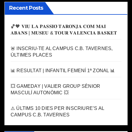
Recent Posts
🏀🧡 𝐕𝐈𝐔 𝐋𝐀 𝐏𝐀𝐒𝐒𝐈𝐎́ 𝐓𝐀𝐑𝐎𝐍𝐉𝐀 𝐂𝐎𝐌 𝐌𝐀𝐈
𝐀𝐁𝐀𝐍𝐒 | 𝐌𝐔𝐒𝐄𝐔 & 𝐓𝐎𝐔𝐑 𝐕𝐀𝐋𝐄𝐍𝐂𝐈𝐀 𝐁𝐀𝐒𝐊𝐄𝐓
🚨 INSCRIU-TE AL CAMPUS C.B. TAVERNES,
ÚLTIMES PLACES
📊 RESULTAT | INFANTIL FEMENÍ 1ª ZONAL 📊
💥 GAMEDAY | VALIER GROUP SÈNIOR
MASCULÍ AUTONÒMIC 💥
⚠️ ÚLTIMS 10 DIES PER INSCRIURE’S AL
CAMPUS C.B. TAVERNES