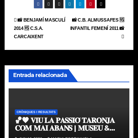
Navegación
📸 BENJAMÍ MASCULÍ
📸 C.B. ALMUSSAFES 🆚
2014 🆚 C.S.A.
INFANTIL FEMENÍ 2011 📸
de
CARCAIXENT
entradas
Entrada relacionada
CRÒNIQUES I RESULTATS
🏀🧡 𝐕𝐈𝐔 𝐋𝐀 𝐏𝐀𝐒𝐒𝐈𝐎́ 𝐓𝐀𝐑𝐎𝐍𝐉𝐀
𝐂𝐎𝐌 𝐌𝐀𝐈 𝐀𝐁𝐀𝐍𝐒 | 𝐌𝐔𝐒𝐄𝐔 &
𝐓𝐎𝐔𝐑 𝐕𝐀𝐋𝐄𝐍𝐂𝐈𝐀 𝐁𝐀𝐒𝐊𝐄𝐓