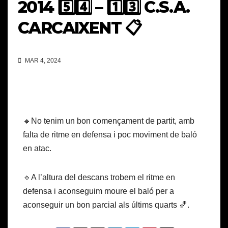
2014 5️⃣4️⃣ – 1️⃣3️⃣ C.S.A.
CARCAIXENT 📋
MAR 4, 2024
🔹No tenim un bon començament de partit, amb
falta de ritme en defensa i poc moviment de baló
en atac.
🔹A l’altura del descans trobem el ritme en
defensa i aconseguim moure el baló per a
aconseguir un bon parcial als últims quarts 🏀.